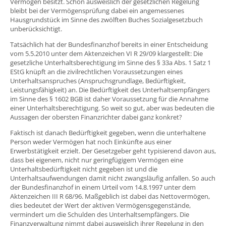
Vermögen besitzt. Schon ausweislich der gesetzlichen Regelung
bleibt bei der Vermögensprüfung dabei ein angemessenes
Hausgrundstück im Sinne des zwölften Buches Sozialgesetzbuch
unberücksichtigt.
Tatsächlich hat der Bundesfinanzhof bereits in einer Entscheidung
vom 5.5.2010 unter dem Aktenzeichen VI R 29/09 klargestellt: Die
gesetzliche Unterhaltsberechtigung im Sinne des § 33a Abs. 1 Satz 1
EStG knüpft an die zivilrechtlichen Voraussetzungen eines
Unterhaltsanspruches (Anspruchsgrundlage, Bedürftigkeit,
Leistungsfähigkeit) an. Die Bedürftigkeit des Unterhaltsempfängers
im Sinne des § 1602 BGB ist daher Voraussetzung für die Annahme
einer Unterhaltsberechtigung. So weit so gut, aber was bedeuten die
Aussagen der obersten Finanzrichter dabei ganz konkret?
Faktisch ist danach Bedürftigkeit gegeben, wenn die unterhaltene
Person weder Vermögen hat noch Einkünfte aus einer
Erwerbstätigkeit erzielt. Der Gesetzgeber geht typisierend davon aus,
dass bei eigenem, nicht nur geringfügigem Vermögen eine
Unterhaltsbedürftigkeit nicht gegeben ist und die
Unterhaltsaufwendungen damit nicht zwangsläufig anfallen. So auch
der Bundesfinanzhof in einem Urteil vom 14.8.1997 unter dem
Aktenzeichen III R 68/96. Maßgeblich ist dabei das Nettovermögen,
dies bedeutet der Wert der aktiven Vermögensgegenstände,
vermindert um die Schulden des Unterhaltsempfängers. Die
Finanzverwaltung nimmt dabei ausweislich ihrer Regelung in den