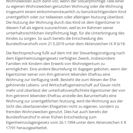
Wohnzwecken auch dann vor, wenn der Steuerpflichtige Teile einer
zu eigenen Wohnzwecken genutzten Wohnung oder die Wohnung
insgesamt einem einkommensteuerlich zu berücksichtigendem Kind
unentgeltlich oder zur teilweisen oder alleinigen Nutzung überlässt.
Die Nutzung der Wohnung durch das Kind ist dem Eigentümer in
diesem Fall als eigene zuzurechnen, weil es im Rahmen seiner
unterhaltsrechtlichen Verpflichtung liegt, für die Unterbringung des
Kindes zu sorgen. So auch bereits die Entscheidung des
Bundesfinanzhofs vom 21.5.2019 unter dem Aktenzeichen IX R 6/18.
Die Rechtsprechung fußt auf dem mit der Steuerbegünstigung nach
dem Eigenheimzulagengesetz verfolgten Zweck, insbesondere
Familien mit Kindern den Erwerb von Wohneigentum zu
ermöglichen. Eine andere Beurteilung ist dagegen geboten, wenn der
Eigentümer seiner von ihm getrennt lebenden Ehefrau eine
Wohnung zur Verfügung stellt. Besteht die zum Wesen der Ehe
gehörende Lebens- und Wirtschaftsgemeinschaft auf Dauer nicht
mehr und überlässt der unterhaltsverpflichtete Eigentümer der von
ihm getrennt lebenden Ehefrau anstelle des Barunterhalts eine
Wohnung zur unentgeltlichen Nutzung, wird die Wohnung aus der
Sicht des überlassenden Ehegatten nicht zu eigenen, sondern zu
fremden Wohnzwecken genutzt. Dies hat auch bereits der
Bundesfinanzhof in einer frühen Entscheidung zum
Eigenheimzulagengesetz vom 26.1.1994 unter dem Aktenzeichen X R
17/91 herausgearbeitet.