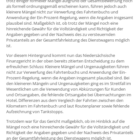
trotz einiger formeller Mängel aufgrund der Gesamtbewertung noch
als formell ordnungsgemäß erscheinen kann, führen jedoch auch
kleinere Mängel nicht zur Verwerfung des Fahrtenbuchs und
Anwendung der Ein-Prozent-Regelung, wenn die Angaben insgesamt
plausibel sind. Maßgeblich ist, ob trotz der Mängel noch eine
hinreichende Gewähr für die Vollständigkeit und Richtigkeit der
Angaben gegeben und der Nachweis des zu versteuernden
Privatanteils an der Gesamtfahrleistung des Dienstwagens möglich
ist.
Vor diesem Hintergrund kommt nun das Niedersächsische
Finanzgericht in der oben bereits zitierten Entscheidung zu dem
erfreulichen Schluss: Kleinere Mängel und Ungenauigkeiten führen
nicht zur Verwerfung des Fahrtenbuchs und Anwendung der Ein-
Prozent-Regelung, wenn die Angaben insgesamt plausibel sind. Bei
den kleineren Mängeln und Ungenauigkeiten ging es im Streitfall im
Wesentlichen um die Verwendung von Abkürzungen für Kunden
und Ortsangaben, die fehlende Ortsangabe bei Übernachtungen im
Hotel, Differenzen aus dem Vergleich der Fahrten zwischen den
Kilometern im Fahrtenbuch und laut Routenplaner sowie fehlende
Aufzeichnung von Tankstopps.
Trotzdem war für das Gericht maßgeblich, ob im Hinblick auf die
Mängel noch eine hinreichende Gewähr für die Vollständigkeit und
Richtigkeit der Angaben gegeben und der Nachweis des Privatanteils
an der Gesamtfahrleistung des Dienstwagens möglich ist.