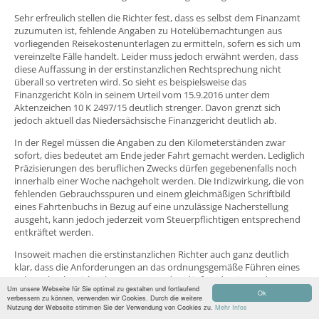
Sehr erfreulich stellen die Richter fest, dass es selbst dem Finanzamt
zuzumuten ist, fehlende Angaben zu Hotelübernachtungen aus
vorliegenden Reisekostenunterlagen zu ermitteln, sofern es sich um
vereinzelte Fälle handelt. Leider muss jedoch erwähnt werden, dass
diese Auffassung in der erstinstanzlichen Rechtsprechung nicht
überall so vertreten wird. So sieht es beispielsweise das
Finanzgericht Köln in seinem Urteil vom 15.9.2016 unter dem
Aktenzeichen 10 K 2497/15 deutlich strenger. Davon grenzt sich
jedoch aktuell das Niedersächsische Finanzgericht deutlich ab.
In der Regel müssen die Angaben zu den Kilometerständen zwar
sofort, dies bedeutet am Ende jeder Fahrt gemacht werden. Lediglich
Präzisierungen des beruflichen Zwecks dürfen gegebenenfalls noch
innerhalb einer Woche nachgeholt werden. Die Indizwirkung, die von
fehlenden Gebrauchsspuren und einem gleichmäßigen Schriftbild
eines Fahrtenbuchs in Bezug auf eine unzulässige Nacherstellung
ausgeht, kann jedoch jederzeit vom Steuerpflichtigen entsprechend
entkräftet werden.
Insoweit machen die erstinstanzlichen Richter auch ganz deutlich
klar, dass die Anforderungen an das ordnungsgemäße Führen eines
Fahrtenbuchs nicht überspannt werden dürfen, damit aus der
Um unsere Webseite für Sie optimal zu gestalten und fortlaufend
widerlegbaren Typisierung der Ein-Prozent-Regelung in der Praxis
Ok
verbessern zu können, verwenden wir Cookies. Durch die weitere
nicht eine unwiderlegbare Typisierung wird. Gerade im Hinblick auf
Nutzung der Webseite stimmen Sie der Verwendung von Cookies zu.
Mehr Infos
die stark typisierende Ein-Prozent-Regelung wäre dies aus