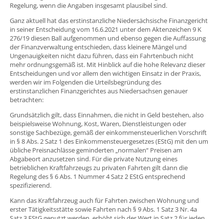
Regelung, wenn die Angaben insgesamt plausibel sind.
Ganz aktuell hat das erstinstanzliche Niedersächsische Finanzgericht
in seiner Entscheidung vom 16.6.2021 unter dem Aktenzeichen 9 K
276/19 diesen Ball aufgenommen und ebenso gegen die Auffassung
der Finanzverwaltung entschieden, dass kleinere Mängel und
Ungenauigkeiten nicht dazu führen, dass ein Fahrtenbuch nicht
mehr ordnungsgemäß ist. Mit Hinblick auf die hohe Relevanz dieser
Entscheidungen und vor allem den wichtigen Einsatz in der Praxis,
werden wir im Folgenden die Urteilsbegründung des
erstinstanzlichen Finanzgerichtes aus Niedersachsen genauer
betrachten:
Grundsätzlich gilt, dass Einnahmen, die nicht in Geld bestehen, also
beispielsweise Wohnung, Kost, Waren, Dienstleistungen oder
sonstige Sachbezüge, gemäß der einkommensteuerlichen Vorschrift
in § 8 Abs. 2 Satz 1 des Einkommensteuergesetzes (EStG) mit den um
übliche Preisnachlässe geminderten „normalen“ Preisen am
Abgabeort anzusetzen sind. Für die private Nutzung eines
betrieblichen Kraftfahrzeugs zu privaten Fahrten gilt dann die
Regelung des § 6 Abs. 1 Nummer 4 Satz 2 EStG entsprechend
spezifizierend.
Kann das Kraftfahrzeug auch für Fahrten zwischen Wohnung und
erster Tätigkeitsstätte sowie Fahrten nach § 9 Abs. 1 Satz 3 Nr. 4a
Satz 3 EStG genutzt werden, erhöht sich der Wert in Satz 2 für jeden