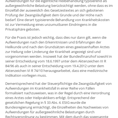
Aufwendungen für die eigentliche Heilbehandlung typisierend als
außergewöhnliche Belastung berücksichtigt werden, ohne dass es im
Einzelfall der ausweislich des Gesetzestextes an sich gebotenen
Prüfung der Zwangsläufigkeit dem Grunde und der Höhe nach
bedarf. Eine derart typisierende Behandlung von Krankheitskosten
ist zur Vermeidung eines unzumutbaren Eindringens in die
Privatsphäre geboten.
Für die Praxis ist jedoch wichtig, dass dies nur dann gilt, wenn die
Aufwendungen nach den Erkenntnissen und Erfahrungen der
Heilkunde und nach den Grundsätzen eines gewissenhaften Arztes
zur Heilung oder Linderung der Krankheit angezeigt sind und
vorgenommen werden. Insoweit hat der Bundesfinanzhof sowohl in
seiner Entscheidung vom 18.6.1997 unter dem Aktenzeichen III R
84/96 als auch in seiner Entscheidung vom 19.4.2012 unter dem
Aktenzeichen VI R 74/10 herausgearbeitet, dass eine medizinische
Indikation vorliegen muss.
Dementsprechend hat der Steuerpflichtige die Zwangsläufigkeit von
Aufwendungen im Krankheitsfall in einer Reihe von Fällen
formalisiert nachzuweisen, was in der Regel durch eine Verordnung
eines Arztes oder Heilpraktikers erfolgt. Entsprechend der
gesetzlichen Regelung in § 33 Abs. 4. EStG wurde die
Bundesregierung ermächtigt, die Einzelheiten des Nachweises von
Aufwendungen für außergewöhnliche Belastungen durch
Rechtsverordnung zu bestimmen. Mit dem durch das sogenannte