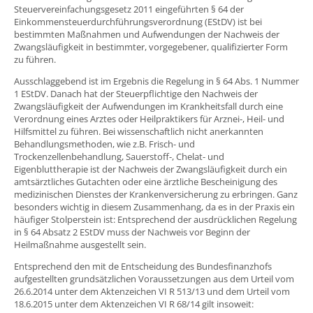
Steuervereinfachungsgesetz 2011 eingeführten § 64 der
Einkommensteuerdurchführungsverordnung (EStDV) ist bei
bestimmten Maßnahmen und Aufwendungen der Nachweis der
Zwangsläufigkeit in bestimmter, vorgegebener, qualifizierter Form
zu führen.
Ausschlaggebend ist im Ergebnis die Regelung in § 64 Abs. 1 Nummer
1 EStDV. Danach hat der Steuerpflichtige den Nachweis der
Zwangsläufigkeit der Aufwendungen im Krankheitsfall durch eine
Verordnung eines Arztes oder Heilpraktikers für Arznei-, Heil- und
Hilfsmittel zu führen. Bei wissenschaftlich nicht anerkannten
Behandlungsmethoden, wie z.B. Frisch- und
Trockenzellenbehandlung, Sauerstoff-, Chelat- und
Eigenbluttherapie ist der Nachweis der Zwangsläufigkeit durch ein
amtsärztliches Gutachten oder eine ärztliche Bescheinigung des
medizinischen Dienstes der Krankenversicherung zu erbringen. Ganz
besonders wichtig in diesem Zusammenhang, da es in der Praxis ein
häufiger Stolperstein ist: Entsprechend der ausdrücklichen Regelung
in § 64 Absatz 2 EStDV muss der Nachweis vor Beginn der
Heilmaßnahme ausgestellt sein.
Entsprechend den mit de Entscheidung des Bundesfinanzhofs
aufgestellten grundsätzlichen Voraussetzungen aus dem Urteil vom
26.6.2014 unter dem Aktenzeichen VI R 513/13 und dem Urteil vom
18.6.2015 unter dem Aktenzeichen VI R 68/14 gilt insoweit: