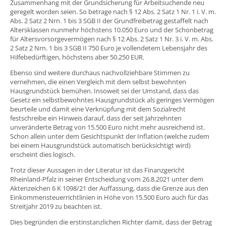
Zusammenhang mit der Grundsicherung für Arbeitsuchende neu
geregelt worden seien. So betrage nach § 12 Abs. 2 Satz 1 Nr. 1 i. V. m.
Abs. 2 Satz 2 Nrn. 1 bis 3 SGB II der Grundfreibetrag gestaffelt nach
Altersklassen nunmehr höchstens 10.050 Euro und der Schonbetrag
für Altersvorsorgevermögen nach § 12 Abs. 2 Satz 1 Nr. 3 i. V. m. Abs.
2 Satz 2 Nrn. 1 bis 3 SGB II 750 Euro je vollendetem Lebensjahr des
Hilfebedürftigen, höchstens aber 50.250 EUR.
Ebenso sind weitere durchaus nachvollziehbare Stimmen zu
vernehmen, die einen Vergleich mit dem selbst bewohnten
Hausgrundstück bemühen. Insoweit sei der Umstand, dass das
Gesetz ein selbstbewohntes Hausgrundstück als geringes Vermögen
beurteile und damit eine Verknüpfung mit dem Sozialrecht
festschreibe ein Hinweis darauf, dass der seit Jahrzehnten
unveränderte Betrag von 15.500 Euro nicht mehr ausreichend ist.
Schon allein unter dem Gesichtspunkt der Inflation (welche zudem
bei einem Hausgrundstück automatisch berücksichtigt wird)
erscheint dies logisch.
Trotz dieser Aussagen in der Literatur ist das Finanzgericht
Rheinland-Pfalz in seiner Entscheidung vom 26.8.2021 unter dem
Aktenzeichen 6 K 1098/21 der Auffassung, dass die Grenze aus den
Einkommensteuerrichtlinien in Höhe von 15.500 Euro auch für das
Streitjahr 2019 zu beachten ist.
Dies begründen die erstinstanzlichen Richter damit, dass der Betrag