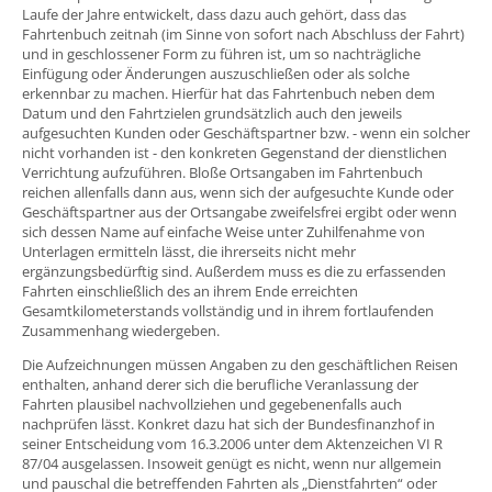
Laufe der Jahre entwickelt, dass dazu auch gehört, dass das
Fahrtenbuch zeitnah (im Sinne von sofort nach Abschluss der Fahrt)
und in geschlossener Form zu führen ist, um so nachträgliche
Einfügung oder Änderungen auszuschließen oder als solche
erkennbar zu machen. Hierfür hat das Fahrtenbuch neben dem
Datum und den Fahrtzielen grundsätzlich auch den jeweils
aufgesuchten Kunden oder Geschäftspartner bzw. - wenn ein solcher
nicht vorhanden ist - den konkreten Gegenstand der dienstlichen
Verrichtung aufzuführen. Bloße Ortsangaben im Fahrtenbuch
reichen allenfalls dann aus, wenn sich der aufgesuchte Kunde oder
Geschäftspartner aus der Ortsangabe zweifelsfrei ergibt oder wenn
sich dessen Name auf einfache Weise unter Zuhilfenahme von
Unterlagen ermitteln lässt, die ihrerseits nicht mehr
ergänzungsbedürftig sind. Außerdem muss es die zu erfassenden
Fahrten einschließlich des an ihrem Ende erreichten
Gesamtkilometerstands vollständig und in ihrem fortlaufenden
Zusammenhang wiedergeben.
Die Aufzeichnungen müssen Angaben zu den geschäftlichen Reisen
enthalten, anhand derer sich die berufliche Veranlassung der
Fahrten plausibel nachvollziehen und gegebenenfalls auch
nachprüfen lässt. Konkret dazu hat sich der Bundesfinanzhof in
seiner Entscheidung vom 16.3.2006 unter dem Aktenzeichen VI R
87/04 ausgelassen. Insoweit genügt es nicht, wenn nur allgemein
und pauschal die betreffenden Fahrten als „Dienstfahrten“ oder