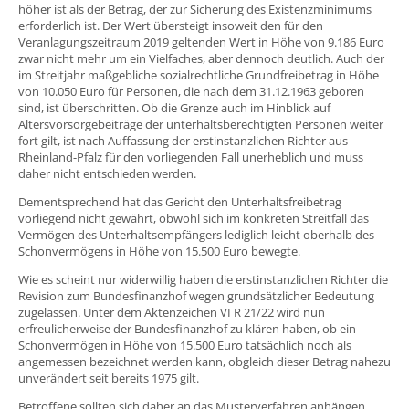
höher ist als der Betrag, der zur Sicherung des Existenzminimums
erforderlich ist. Der Wert übersteigt insoweit den für den
Veranlagungszeitraum 2019 geltenden Wert in Höhe von 9.186 Euro
zwar nicht mehr um ein Vielfaches, aber dennoch deutlich. Auch der
im Streitjahr maßgebliche sozialrechtliche Grundfreibetrag in Höhe
von 10.050 Euro für Personen, die nach dem 31.12.1963 geboren
sind, ist überschritten. Ob die Grenze auch im Hinblick auf
Altersvorsorgebeiträge der unterhaltsberechtigten Personen weiter
fort gilt, ist nach Auffassung der erstinstanzlichen Richter aus
Rheinland-Pfalz für den vorliegenden Fall unerheblich und muss
daher nicht entschieden werden.
Dementsprechend hat das Gericht den Unterhaltsfreibetrag
vorliegend nicht gewährt, obwohl sich im konkreten Streitfall das
Vermögen des Unterhaltsempfängers lediglich leicht oberhalb des
Schonvermögens in Höhe von 15.500 Euro bewegte.
Wie es scheint nur widerwillig haben die erstinstanzlichen Richter die
Revision zum Bundesfinanzhof wegen grundsätzlicher Bedeutung
zugelassen. Unter dem Aktenzeichen VI R 21/22 wird nun
erfreulicherweise der Bundesfinanzhof zu klären haben, ob ein
Schonvermögen in Höhe von 15.500 Euro tatsächlich noch als
angemessen bezeichnet werden kann, obgleich dieser Betrag nahezu
unverändert seit bereits 1975 gilt.
Betroffene sollten sich daher an das Musterverfahren anhängen.