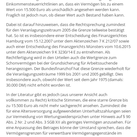
Einkommensteuerrichtlinien an, dass ein Vermögen bis zu einem
Wert von 15.500 Euro als unschädlich angesehen werden kann.
Fraglich ist jedoch nun, ob dieser Wert auch Bestand haben kann.
Dabei ist darauf hinzuweisen, dass die Rechtsprechung zumindest
für den Veranlagungszeitraum 2005 die Grenze teilweise bestätigt
hat. So ist es insbesondere einer Entscheidung des Finanzgerichtes
Hamburg vom 15.12.2007 unter dem Aktenzeichen 7 K 212/07 sowie
auch einer Entscheidung des Finanzgerichts Münsters vom 10.6.2015
unter dem Aktenzeichen 9 K 3230/14 E zu entnehmen. Als
Rechtfertigung wird in den Urteilen auch die Wertgrenze zum
Schonvermögen bei der Grundsicherung für Arbeitssuchende
herangezogen. Der Bundesfinanzhof hat diese Grenze wiederholt für
die Veranlagungszeiträume 1999 bis 2001 und 2005 gebilligt. Dies
insbesondere auch, obwohl der Wert seit dem Jahr 1975 (damals:
30.000 DM) nicht erhöht worden ist.
In der Literatur gibt es jedoch (aus unserer Ansicht auch
vollkommen zu Recht) kritische Stimmen, die eine starre Grenze bis
zu 15.500 Euro als nicht mehr sachgerecht ansehen. Zumindest die
für eine Altersversorgung aufgewendeten Unterhaltszahlungen seien
zur Vermeidung von Wertungswidersprüchen unter Hinweis auf § 90
Abs. 2 Nr. 2 und Abs. 3 SGB XII als geringes Vermögen anzusehen. Für
eine Anpassung des Betrages könne der Umstand sprechen, dass die
Vermögensgrenzen für verwertbare Vermögensgegenstände im