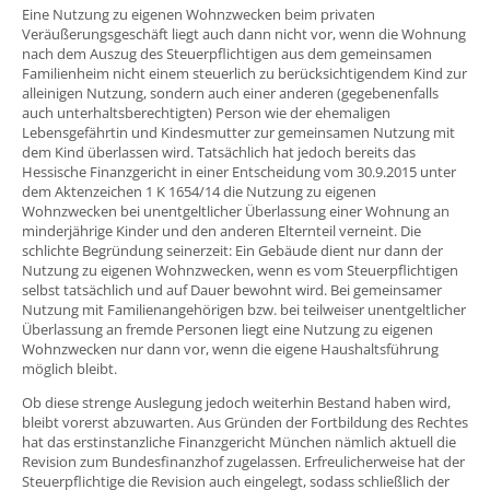
Eine Nutzung zu eigenen Wohnzwecken beim privaten
Veräußerungsgeschäft liegt auch dann nicht vor, wenn die Wohnung
nach dem Auszug des Steuerpflichtigen aus dem gemeinsamen
Familienheim nicht einem steuerlich zu berücksichtigendem Kind zur
alleinigen Nutzung, sondern auch einer anderen (gegebenenfalls
auch unterhaltsberechtigten) Person wie der ehemaligen
Lebensgefährtin und Kindesmutter zur gemeinsamen Nutzung mit
dem Kind überlassen wird. Tatsächlich hat jedoch bereits das
Hessische Finanzgericht in einer Entscheidung vom 30.9.2015 unter
dem Aktenzeichen 1 K 1654/14 die Nutzung zu eigenen
Wohnzwecken bei unentgeltlicher Überlassung einer Wohnung an
minderjährige Kinder und den anderen Elternteil verneint. Die
schlichte Begründung seinerzeit: Ein Gebäude dient nur dann der
Nutzung zu eigenen Wohnzwecken, wenn es vom Steuerpflichtigen
selbst tatsächlich und auf Dauer bewohnt wird. Bei gemeinsamer
Nutzung mit Familienangehörigen bzw. bei teilweiser unentgeltlicher
Überlassung an fremde Personen liegt eine Nutzung zu eigenen
Wohnzwecken nur dann vor, wenn die eigene Haushaltsführung
möglich bleibt.
Ob diese strenge Auslegung jedoch weiterhin Bestand haben wird,
bleibt vorerst abzuwarten. Aus Gründen der Fortbildung des Rechtes
hat das erstinstanzliche Finanzgericht München nämlich aktuell die
Revision zum Bundesfinanzhof zugelassen. Erfreulicherweise hat der
Steuerpflichtige die Revision auch eingelegt, sodass schließlich der