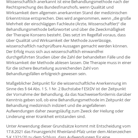
Wissenschaftlich anerkannt ist eine Behandlungsmethode nach der
Rechtsprechung des Bundesfinanzhofs, wenn Qualität und
Wirksamkeit dem allgemein anerkannten Stand der medizinischen
Erkenntnisse entsprechen. Dies wird angenommen, wenn „die große
Mehrheit der einschlägigen Fachleute (Ärzte, Wissenschaftler)“ die
Behandlungsmethode befürwortet und über die Zweckmäßigkeit
der Therapie Konsens besteht. Dies setzt im Regelfall voraus, dass
über Qualität und Wirksamkeit der Methode zuverlässige,
wissenschaftlich nachprüfbare Aussagen gemacht werden können.
Der Erfolg muss sich aus wissenschaftlich einwandfrei
durchgeführten Studien über die Zahl der behandelten Fälle und die
Wirksamkeit der Methode ablesen lassen. Die Therapie muss in einer
für die sichere Beurteilung ausreichenden Zahl von
Behandlungsfällen erfolgreich gewesen sein.
Maßgeblicher Zeitpunkt für die wissenschaftliche Anerkennung im
Sinne des § 64 Abs. 1 S. 1 Nr. 2 Buchstabe f EStDV ist der Zeitpunkt
der Vornahme der Behandlung, da das Nachweiserfordernis darüber
Kenntnis geben soll, ob eine Behandlungsmethode im Zeitpunkt der
Behandlung medizinisch indiziert und die angefallenen
Aufwendungen daher zwangsläufig zum Zweck der Heilung oder
Linderung einer Krankheit entstanden sind.
Unter Anwendung dieser Grundsätze kommt mit Entscheidung vom
17.8.2021 das Finanzgericht Rheinland-Pfalz unter dem Aktenzeichen
5 K 1321/20 zu dem Schluss, dass Aufwendungen für eine