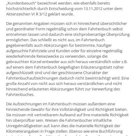
„Kundenbesuch“ bezeichnet werden, wie ebenfalls bereits
höchstrichterlich durch Entscheidung vom 13.11.2012 unter dem
Aktenzeichen VI R 3/12 geklärt wurde.
Die genannten Angaben müssen sich in hinreichend übersichtlicher
und geordneter Form regelmäßig schon dem Fahrtenbuch selbst
entnehmen lassen und dadurch eine stichprobenartige Überprüfung
ermöglichen. Das schließt es nicht aus, im Fahrtenbuch
gegebenenfalls auch Abkürzungen für bestimmte, häufiger
aufgesuchte Fahrtziele und Kunden oder für einzelne regelmäßig
wiederkehrende Reisezwecke zu verwenden, solange die
gebrauchten Kürzel entweder aus sich heraus verständlich oder z.B.
auf einem dem Fahrtenbuch beigefügten Erläuterungsblatt näher
aufgeschlüsselt sind und der geschlossene Charakter der
Fahrtenbuchaufzeichnungen dadurch nicht beeinträchtigt wird. Eine
große Anzahl von nicht aus sich heraus verständlichen und nicht
hinreichend erläuterten Abkürzungen führt zur Verwerfung des
Fahrtenbuches.
Die Aufzeichnungen im Fahrtenbuch müssen außerdem eine
hinreichende Gewähr für ihre Vollständigkeit und Richtigkeit bieten.
Sie müssen mit vertretbarem Aufwand auf ihre materielle Richtigkeit
hin überprüfbar sein. Weisen die Fahrtenbücher inhaltliche
Unregelmäßigkeiten auf, kann dies die materielle Richtigkeit der
Kilometerangaben in Frage stellen. Ebenso wie eine Buchführung