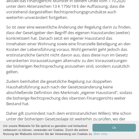
aktuell das Finanzgericht Münster in seinem Urteil vom 7.10.2020
unter dem Aktenzeichen 13 K 1756/18 E der Auffassung, dass die
vorstehend dargestellten Rechtsprechungsgrundsätze auch
weiterhin unverändert fortgelten.
So ist zwar eine wesentliche Änderung der Regelung darin zu finden,
dass der Gesetzgeber den Begriff des eigenen Hausstandes (weiter)
konkretisiert hat. Danach setzt ein eigener Hausstand das
Innehaben einer Wohnung sowie eine finanzielle Beteiligung an den
Kosten der Lebensführung voraus. Wohl gemerkt geht jedoch das
erstinstanzliche Gericht nicht davon aus, dass diese nun im Gesetz
verankerten Voraussetzungen alternativ zu den Voraussetzungen
der bisherigen Rechtsprechung anzusehen sind, sondern zusätzlich
gelten.
Zudem beinhaltet die gesetzliche Regelung zur doppelten
Haushaltsführung auch nach der Gesetzesänderung keine
abschließende Definition des Merkmals „eigener Hausstand“, sodass
die bisherige Rechtsprechung des obersten Finanzgerichts weiter
Bestand hat.
Daher gilt (zumindest nach dem erstinstanzlichen Willen): Wie schon
unter der bisherigen Gesetzeslage ist weiterhin zu prüfen, wo der
Steuerpflichtige seinen Lebensmittelpunkt hat und ob er an diesem
Um unsere Webseite für Sie optimal zu gestalten und fortlaufend
Ok
Ort tatsächlich einen eigenen Hausstand unterhält oder lediglich in
verbessern zu können, verwenden wir Cookies. Durch die weitere
Nutzung der Webseite stimmen Sie der Verwendung von Cookies zu.
Mehr Infos
einem fremden Hausstand eingegliedert ist. Sofern nämlich auf die