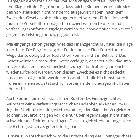
Hiergegen wendeten sich die Steuerpflichtigen mittels Einspruch
und Klage mit der Begründung, dass solche Kirchensteuern, die sich
definitiv steuerlich nicht mindernd ausgewirkt haben, nach dem
Zweck des Gesetzes nicht hinzugerechnet werden dürfen. Insoweit
muss die Vorschrift teleologisch reduziert werden bzw. zumindest
verfassungskonform ausgelegt werden, da insoweit auch ein Verstoß
gegen das Leistungsprinzip gegeben ist.
Wie eingangs schon gesagt, wies das Finanzgericht Münster die Klage
jedoch ab. Die Begründung der Erstinstanzler: Eine Korrektur im
Wege der teleologischen Reduktion kommt nicht in Betracht. Das
Gesetz würde vielmehr den Zweck verfolgen, den Steuerfall dadurch
zu vereinfachen, dass Steuerfestsetzungen für frühere Jahre nicht
wieder aufgerollt werden. Von diesem Zweck sei es nicht gedeckt,
dass zunächst geprüft werden müsse, ob sich die Kirchensteuern in
früheren Jahren auch tatsächlich steuermindernd ausgewirkt haben
oder nicht.
Auch können die erstinstanzlichen Richter des Finanzgerichtes
Münsters keine verfassungsrechtlichen Bedenken erkennen. Zwar
liegt im Streitfall eine Ungleichbehandlung der Kläger im Vergleich zu
solchen Steuerpflichtigen vor, die nur über regelmäßige, nicht stark
schwankende Einkünfte verfügen. Diese Ungleichbehandlung stufen
die Richter jedoch als gerechtfertigt ein.
Hinweis:
Wahrscheinlich wird die Entscheidung des Finanzgerichtes