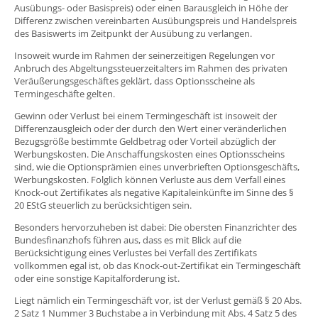
Ausübungs- oder Basispreis) oder einen Barausgleich in Höhe der
Differenz zwischen vereinbarten Ausübungspreis und Handelspreis
des Basiswerts im Zeitpunkt der Ausübung zu verlangen.
Insoweit wurde im Rahmen der seinerzeitigen Regelungen vor
Anbruch des Abgeltungssteuerzeitalters im Rahmen des privaten
Veräußerungsgeschäftes geklärt, dass Optionsscheine als
Termingeschäfte gelten.
Gewinn oder Verlust bei einem Termingeschäft ist insoweit der
Differenzausgleich oder der durch den Wert einer veränderlichen
Bezugsgröße bestimmte Geldbetrag oder Vorteil abzüglich der
Werbungskosten. Die Anschaffungskosten eines Optionsscheins
sind, wie die Optionsprämien eines unverbrieften Optionsgeschäfts,
Werbungskosten. Folglich können Verluste aus dem Verfall eines
Knock-out Zertifikates als negative Kapitaleinkünfte im Sinne des §
20 EStG steuerlich zu berücksichtigen sein.
Besonders hervorzuheben ist dabei: Die obersten Finanzrichter des
Bundesfinanzhofs führen aus, dass es mit Blick auf die
Berücksichtigung eines Verlustes bei Verfall des Zertifikats
vollkommen egal ist, ob das Knock-out-Zertifikat ein Termingeschäft
oder eine sonstige Kapitalforderung ist.
Liegt nämlich ein Termingeschäft vor, ist der Verlust gemäß § 20 Abs.
2 Satz 1 Nummer 3 Buchstabe a in Verbindung mit Abs. 4 Satz 5 des