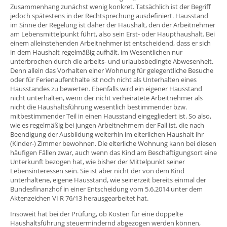
Zusammenhang zunächst wenig konkret. Tatsächlich ist der Begriff
jedoch spätestens in der Rechtsprechung ausdefiniert. Hausstand
im Sinne der Regelung ist daher der Haushalt, den der Arbeitnehmer
am Lebensmittelpunkt führt, also sein Erst- oder Haupthaushalt. Bei
einem alleinstehenden Arbeitnehmer ist entscheidend, dass er sich
in dem Haushalt regelmäßig aufhält, im Wesentlichen nur
unterbrochen durch die arbeits- und urlaubsbedingte Abwesenheit.
Denn allein das Vorhalten einer Wohnung für gelegentliche Besuche
oder für Ferienaufenthalte ist noch nicht als Unterhalten eines
Hausstandes zu bewerten. Ebenfalls wird ein eigener Hausstand
nicht unterhalten, wenn der nicht verheiratete Arbeitnehmer als
nicht die Haushaltsführung wesentlich bestimmender bzw.
mitbestimmender Teil in einen Hausstand eingegliedert ist. So also,
wie es regelmäßig bei jungen Arbeitnehmern der Fall ist, die nach
Beendigung der Ausbildung weiterhin im elterlichen Haushalt ihr
(Kinder-) Zimmer bewohnen. Die elterliche Wohnung kann bei diesen
häufigen Fällen zwar, auch wenn das Kind am Beschäftigungsort eine
Unterkunft bezogen hat, wie bisher der Mittelpunkt seiner
Lebensinteressen sein. Sie ist aber nicht der von dem Kind
unterhaltene, eigene Hausstand, wie seinerzeit bereits einmal der
Bundesfinanzhof in einer Entscheidung vom 5.6.2014 unter dem
Aktenzeichen VI R 76/13 herausgearbeitet hat.
Insoweit hat bei der Prüfung, ob Kosten für eine doppelte
Haushaltsführung steuermindernd abgezogen werden können,