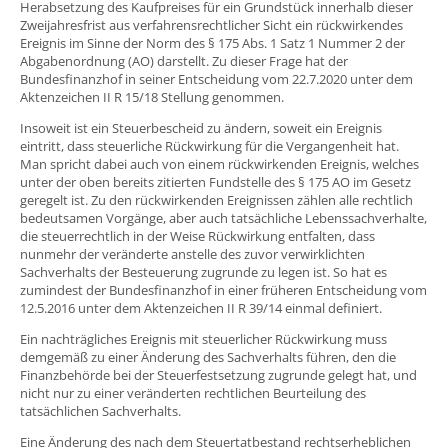
Herabsetzung des Kaufpreises für ein Grundstück innerhalb dieser
Zweijahresfrist aus verfahrensrechtlicher Sicht ein rückwirkendes
Ereignis im Sinne der Norm des § 175 Abs. 1 Satz 1 Nummer 2 der
Abgabenordnung (AO) darstellt. Zu dieser Frage hat der
Bundesfinanzhof in seiner Entscheidung vom 22.7.2020 unter dem
Aktenzeichen II R 15/18 Stellung genommen.
Insoweit ist ein Steuerbescheid zu ändern, soweit ein Ereignis
eintritt, dass steuerliche Rückwirkung für die Vergangenheit hat.
Man spricht dabei auch von einem rückwirkenden Ereignis, welches
unter der oben bereits zitierten Fundstelle des § 175 AO im Gesetz
geregelt ist. Zu den rückwirkenden Ereignissen zählen alle rechtlich
bedeutsamen Vorgänge, aber auch tatsächliche Lebenssachverhalte,
die steuerrechtlich in der Weise Rückwirkung entfalten, dass
nunmehr der veränderte anstelle des zuvor verwirklichten
Sachverhalts der Besteuerung zugrunde zu legen ist. So hat es
zumindest der Bundesfinanzhof in einer früheren Entscheidung vom
12.5.2016 unter dem Aktenzeichen II R 39/14 einmal definiert.
Ein nachträgliches Ereignis mit steuerlicher Rückwirkung muss
demgemäß zu einer Änderung des Sachverhalts führen, den die
Finanzbehörde bei der Steuerfestsetzung zugrunde gelegt hat, und
nicht nur zu einer veränderten rechtlichen Beurteilung des
tatsächlichen Sachverhalts.
Eine Änderung des nach dem Steuertatbestand rechtserheblichen