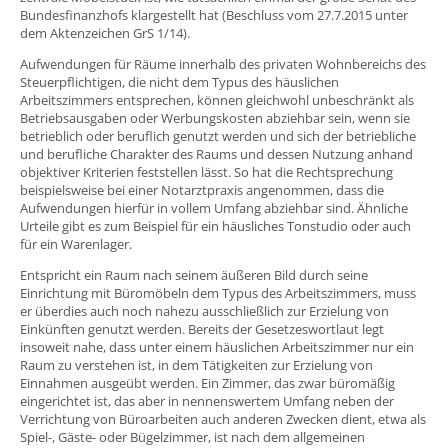
Bundesfinanzhofs klargestellt hat (Beschluss vom 27.7.2015 unter
dem Aktenzeichen GrS 1/14).
Aufwendungen für Räume innerhalb des privaten Wohnbereichs des
Steuerpflichtigen, die nicht dem Typus des häuslichen
Arbeitszimmers entsprechen, können gleichwohl unbeschränkt als
Betriebsausgaben oder Werbungskosten abziehbar sein, wenn sie
betrieblich oder beruflich genutzt werden und sich der betriebliche
und berufliche Charakter des Raums und dessen Nutzung anhand
objektiver Kriterien feststellen lässt. So hat die Rechtsprechung
beispielsweise bei einer Notarztpraxis angenommen, dass die
Aufwendungen hierfür in vollem Umfang abziehbar sind. Ähnliche
Urteile gibt es zum Beispiel für ein häusliches Tonstudio oder auch
für ein Warenlager.
Entspricht ein Raum nach seinem äußeren Bild durch seine
Einrichtung mit Büromöbeln dem Typus des Arbeitszimmers, muss
er überdies auch noch nahezu ausschließlich zur Erzielung von
Einkünften genutzt werden. Bereits der Gesetzeswortlaut legt
insoweit nahe, dass unter einem häuslichen Arbeitszimmer nur ein
Raum zu verstehen ist, in dem Tätigkeiten zur Erzielung von
Einnahmen ausgeübt werden. Ein Zimmer, das zwar büromäßig
eingerichtet ist, das aber in nennenswertem Umfang neben der
Verrichtung von Büroarbeiten auch anderen Zwecken dient, etwa als
Spiel-, Gäste- oder Bügelzimmer, ist nach dem allgemeinen