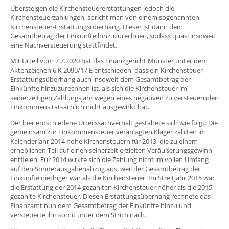
Übersteigen die Kirchensteuererstattungen jedoch die
Kirchensteuerzahlungen, spricht man von einem sogenannten
Kirchensteuer-Erstattungsüberhang. Dieser ist dann dem
Gesamtbetrag der Einkünfte hinzuzurechnen, sodass quasi insoweit
eine Nachversteuerung stattfindet.
Mit Urteil vom 7.7.2020 hat das Finanzgericht Münster unter dem
Aktenzeichen 6 K 2090/17 E entschieden, dass ein Kirchensteuer-
Erstattungsüberhang auch insoweit dem Gesamtbetrag der
Einkünfte hinzuzurechnen ist, als sich die Kirchensteuer im
seinerzeitigen Zahlungsjahr wegen eines negativen zu versteuernden
Einkommens tatsächlich nicht ausgewirkt hat.
Der hier entschiedene Urteilssachverhalt gestaltete sich wie folgt: Die
gemeinsam zur Einkommensteuer veranlagten Kläger zahlten im
Kalenderjahr 2014 hohe Kirchensteuern für 2013, die zu einem
erheblichen Teil auf einen seinerzeit erzielten Veräußerungsgewinn
entfielen. Für 2014 wirkte sich die Zahlung nicht im vollen Umfang
auf den Sonderausgabenabzug aus, weil der Gesamtbetrag der
Einkünfte niedriger war als die Kirchensteuer. Im Streitjahr 2015 war
die Erstattung der 2014 gezahlten Kirchensteuer höher als die 2015
gezahlte Kirchensteuer. Diesen Erstattungsüberhang rechnete das
Finanzamt nun dem Gesamtbetrag der Einkünfte hinzu und
versteuerte ihn somit unter dem Strich nach.