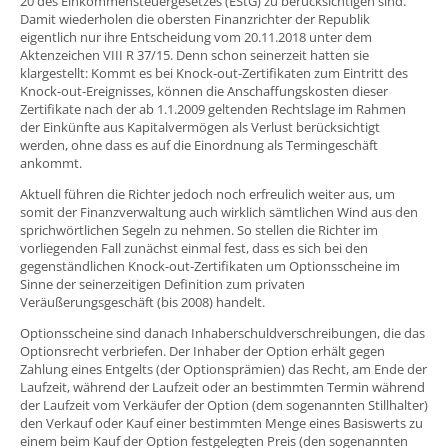
20 des Einkommensteuergesetzes (EStG) zu berücksichtigen sind.
Damit wiederholen die obersten Finanzrichter der Republik
eigentlich nur ihre Entscheidung vom 20.11.2018 unter dem
Aktenzeichen VIII R 37/15. Denn schon seinerzeit hatten sie
klargestellt: Kommt es bei Knock-out-Zertifikaten zum Eintritt des
Knock-out-Ereignisses, können die Anschaffungskosten dieser
Zertifikate nach der ab 1.1.2009 geltenden Rechtslage im Rahmen
der Einkünfte aus Kapitalvermögen als Verlust berücksichtigt
werden, ohne dass es auf die Einordnung als Termingeschäft
ankommt.
Aktuell führen die Richter jedoch noch erfreulich weiter aus, um
somit der Finanzverwaltung auch wirklich sämtlichen Wind aus den
sprichwörtlichen Segeln zu nehmen. So stellen die Richter im
vorliegenden Fall zunächst einmal fest, dass es sich bei den
gegenständlichen Knock-out-Zertifikaten um Optionsscheine im
Sinne der seinerzeitigen Definition zum privaten
Veräußerungsgeschäft (bis 2008) handelt.
Optionsscheine sind danach Inhaberschuldverschreibungen, die das
Optionsrecht verbriefen. Der Inhaber der Option erhält gegen
Zahlung eines Entgelts (der Optionsprämien) das Recht, am Ende der
Laufzeit, während der Laufzeit oder an bestimmten Termin während
der Laufzeit vom Verkäufer der Option (dem sogenannten Stillhalter)
den Verkauf oder Kauf einer bestimmten Menge eines Basiswerts zu
einem beim Kauf der Option festgelegten Preis (den sogenannten