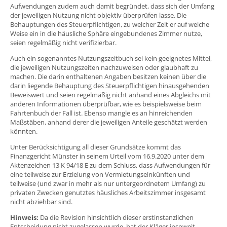
Aufwendungen zudem auch damit begründet, dass sich der Umfang
der jeweiligen Nutzung nicht objektiv überprüfen lasse. Die
Behauptungen des Steuerpflichtigen, zu welcher Zeit er auf welche
Weise ein in die häusliche Sphäre eingebundenes Zimmer nutze,
seien regelmäßig nicht verifizierbar.
Auch ein sogenanntes Nutzungszeitbuch sei kein geeignetes Mittel,
die jeweiligen Nutzungszeiten nachzuweisen oder glaubhaft zu
machen. Die darin enthaltenen Angaben besitzen keinen über die
darin liegende Behauptung des Steuerpflichtigen hinausgehenden
Beweiswert und seien regelmäßig nicht anhand eines Abgleichs mit
anderen Informationen überprüfbar, wie es beispielsweise beim
Fahrtenbuch der Fall ist. Ebenso mangle es an hinreichenden
Maßstäben, anhand derer die jeweiligen Anteile geschätzt werden
könnten.
Unter Berücksichtigung all dieser Grundsätze kommt das
Finanzgericht Münster in seinem Urteil vom 16.9.2020 unter dem
Aktenzeichen 13 K 94/18 E zu dem Schluss, dass Aufwendungen für
eine teilweise zur Erzielung von Vermietungseinkünften und
teilweise (und zwar in mehr als nur untergeordnetem Umfang) zu
privaten Zwecken genutztes häusliches Arbeitszimmer insgesamt
nicht abziehbar sind.
Hinweis:
Da die Revision hinsichtlich dieser erstinstanzlichen
Entscheidung nicht zugelassen wurde, hat der Kläger insoweit