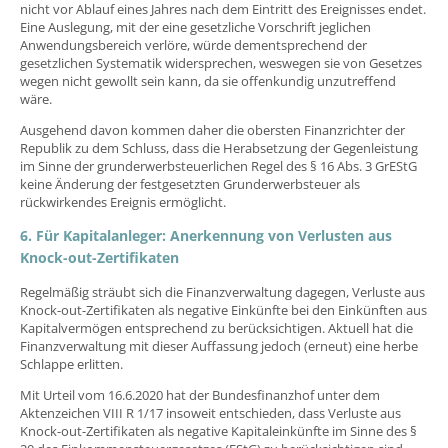
nicht vor Ablauf eines Jahres nach dem Eintritt des Ereignisses endet.
Eine Auslegung, mit der eine gesetzliche Vorschrift jeglichen
Anwendungsbereich verlöre, würde dementsprechend der
gesetzlichen Systematik widersprechen, weswegen sie von Gesetzes
wegen nicht gewollt sein kann, da sie offenkundig unzutreffend
wäre.
Ausgehend davon kommen daher die obersten Finanzrichter der
Republik zu dem Schluss, dass die Herabsetzung der Gegenleistung
im Sinne der grunderwerbsteuerlichen Regel des § 16 Abs. 3 GrEStG
keine Änderung der festgesetzten Grunderwerbsteuer als
rückwirkendes Ereignis ermöglicht.
6. Für Kapitalanleger: Anerkennung von Verlusten aus
Knock-out-Zertifikaten
Regelmäßig sträubt sich die Finanzverwaltung dagegen, Verluste aus
Knock-out-Zertifikaten als negative Einkünfte bei den Einkünften aus
Kapitalvermögen entsprechend zu berücksichtigen. Aktuell hat die
Finanzverwaltung mit dieser Auffassung jedoch (erneut) eine herbe
Schlappe erlitten.
Mit Urteil vom 16.6.2020 hat der Bundesfinanzhof unter dem
Aktenzeichen VIII R 1/17 insoweit entschieden, dass Verluste aus
Knock-out-Zertifikaten als negative Kapitaleinkünfte im Sinne des §