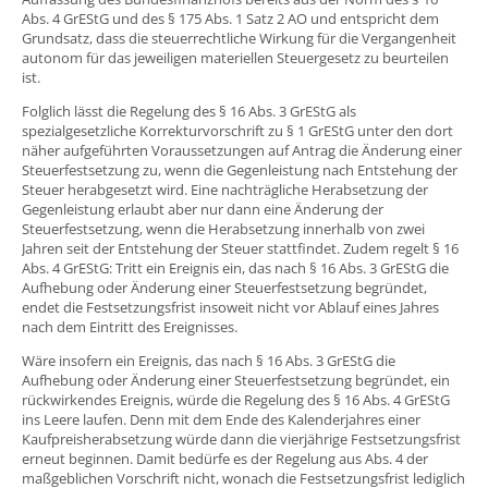
Abs. 4 GrEStG und des § 175 Abs. 1 Satz 2 AO und entspricht dem
Grundsatz, dass die steuerrechtliche Wirkung für die Vergangenheit
autonom für das jeweiligen materiellen Steuergesetz zu beurteilen
ist.
Folglich lässt die Regelung des § 16 Abs. 3 GrEStG als
spezialgesetzliche Korrekturvorschrift zu § 1 GrEStG unter den dort
näher aufgeführten Voraussetzungen auf Antrag die Änderung einer
Steuerfestsetzung zu, wenn die Gegenleistung nach Entstehung der
Steuer herabgesetzt wird. Eine nachträgliche Herabsetzung der
Gegenleistung erlaubt aber nur dann eine Änderung der
Steuerfestsetzung, wenn die Herabsetzung innerhalb von zwei
Jahren seit der Entstehung der Steuer stattfindet. Zudem regelt § 16
Abs. 4 GrEStG: Tritt ein Ereignis ein, das nach § 16 Abs. 3 GrEStG die
Aufhebung oder Änderung einer Steuerfestsetzung begründet,
endet die Festsetzungsfrist insoweit nicht vor Ablauf eines Jahres
nach dem Eintritt des Ereignisses.
Wäre insofern ein Ereignis, das nach § 16 Abs. 3 GrEStG die
Aufhebung oder Änderung einer Steuerfestsetzung begründet, ein
rückwirkendes Ereignis, würde die Regelung des § 16 Abs. 4 GrEStG
ins Leere laufen. Denn mit dem Ende des Kalenderjahres einer
Kaufpreisherabsetzung würde dann die vierjährige Festsetzungsfrist
erneut beginnen. Damit bedürfe es der Regelung aus Abs. 4 der
maßgeblichen Vorschrift nicht, wonach die Festsetzungsfrist lediglich