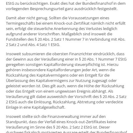
EStG zu berücksichtigen. Exakt dies hat der Bundesfinanzhof in dem
vorliegenden Besprechungsurteil ganz ausdrücklich festgestellt.
Damit aber nicht genug. Sollten die Voraussetzungen eines
Termingeschäfts bei einem Knock-out-Zertifikat nämlich nicht erfüllt
sein, erfolgt die steuerliche Anerkennung des Verlustes lediglich
aufgrund anderer Vorschriften. Maßgeblich sind insoweit die
Fundstellen des § 20 Abs. 2 Satz 1 Nummer 7 in Verbindung mit Abs.
2 Satz 2 und Abs. 4 Satz 1 EStG.
Insoweit subsumieren die obersten Finanzrichter eindrücklich, dass
der Gewinn aus der Veräußerung einer in § 20 Abs. 1 Nummer 7 EStG
geregelten sonstigen Kapitalforderung steuerpflichtig ist. Hierzu
gehören insbesondere Kapitalforderungen jeder Art, wenn die
Rückzahlung des Kapitalvermögens oder ein Entgelt für die
Überlassung des Kapitalvermögens zur Nutzung zugesagt oder
geleistet worden ist. Dies gilt auch, wenn die Höhe der Rückzahlung
oder das Entgelt von einem ungewissen Ereignis abhängt. Als
Veräußerung gilt dabei ausweislich der Vorschrift des § 20 Abs. 2 Satz
2 EStG auch die Einlösung, Rückzahlung, Abtretung oder verdeckte
Einlage in eine Kapitalgesellschaft.
Insoweit stellte sich die Finanzverwaltung immer auf den
Standpunkt, dass der Verfall eines Knock-out-Zertifikates keine
Veräußerung im Sinne des § 20 Abs. 2 Satz 2 EStG ist. Dieser
durchweg fiskalisch motivierten Aussage erteilt der Bundesfinanzhof