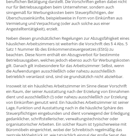
beruflichen Betätigung darstellt. Die Vorschriften gelten dabei nicht
nur für Betriebsausgaben beim Unternehmer, sondern auch
sinngemäß für Werbungskosten beim Steuerpflichtigen, der
Überschusseinkünfte, beispielsweise in Form von Einkünften aus
Vermietung und Verpachtung (oder auch solche aus einer
Angestelltentätigkeit), erzielt.
Neben diesen grundsätzlichen Regelungen zur Abzugsfähigkeit eines
häuslichen Arbeitszimmers ist weiterhin die Vorschrift des § 4 Abs. 5
Satz 1 Nummer 6b des Einkommensteuergesetzes (EStG) zu
beachten. Diese Norm enthält ein Abzugsverbot für bestimmte
Betriebsausgaben, welches jedoch ebenso auch für Werbungskosten
gilt. Danach gilt insbesondere für das Arbeitszimmer: Selbst, wenn
die Aufwendungen ausschließlich oder nahezu ausschließlich
betrieblich veranlasst sind, sind sie grundsätzlich nicht abziehbar.
Insoweit ist ein häusliches Arbeitszimmer im Sinne dieser Vorschrift
ein Raum, der seiner Ausstattung nach der Erzielung von Einnahmen
dient und ausschließlich (!) oder nahezu ausschließlich zur Erzielung
von Einkünften genutzt wird. Ein häusliches Arbeitszimmer ist seiner
Lage, Funktion und Ausstattung nach in die häusliche Sphäre des
Steuerpflichtigen eingebunden und dient vorwiegend der Erledigung
gedanklicher, schriftstellerischer, verwaltungstechnischer oder
organisatorischer Arbeiten. Ein solcher Raum ist typischerweise mit
Büromöbeln eingerichtet, wobei der Schreibtisch regelmäßig das
zentrale Möbelstück ist, wie tatsächlich einmal der große Senat des