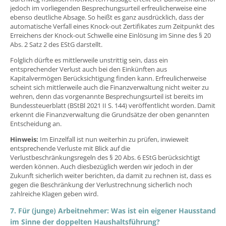
jedoch im vorliegenden Besprechungsurteil erfreulicherweise eine
ebenso deutliche Absage. So heißt es ganz ausdrücklich, dass der
automatische Verfall eines Knock-out Zertifikates zum Zeitpunkt des
Erreichens der Knock-out Schwelle eine Einlösung im Sinne des § 20
Abs. 2 Satz 2 des EStG darstellt.
Folglich dürfte es mittlerweile unstrittig sein, dass ein
entsprechender Verlust auch bei den Einkünften aus
Kapitalvermögen Berücksichtigung finden kann. Erfreulicherweise
scheint sich mittlerweile auch die Finanzverwaltung nicht weiter zu
wehren, denn das vorgenannte Besprechungsurteil ist bereits im
Bundessteuerblatt (BStBl 2021 II S. 144) veröffentlicht worden. Damit
erkennt die Finanzverwaltung die Grundsätze der oben genannten
Entscheidung an.
Hinweis:
Im Einzelfall ist nun weiterhin zu prüfen, inwieweit
entsprechende Verluste mit Blick auf die
Verlustbeschränkungsregeln des § 20 Abs. 6 EStG berücksichtigt
werden können. Auch diesbezüglich werden wir jedoch in der
Zukunft sicherlich weiter berichten, da damit zu rechnen ist, dass es
gegen die Beschränkung der Verlustrechnung sicherlich noch
zahlreiche Klagen geben wird.
7. Für (junge) Arbeitnehmer: Was ist ein eigener Hausstand
im Sinne der doppelten Haushaltsführung?