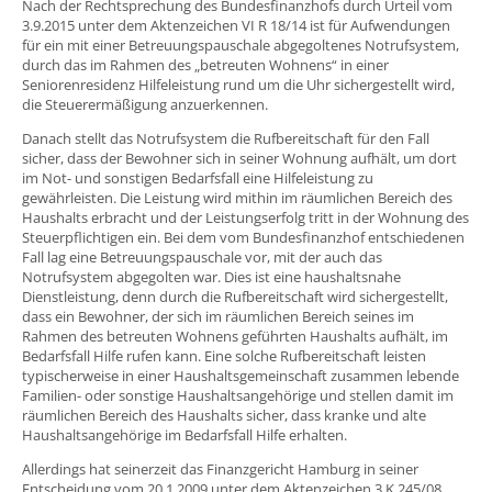
Nach der Rechtsprechung des Bundesfinanzhofs durch Urteil vom
3.9.2015 unter dem Aktenzeichen VI R 18/14 ist für Aufwendungen
für ein mit einer Betreuungspauschale abgegoltenes Notrufsystem,
durch das im Rahmen des „betreuten Wohnens“ in einer
Seniorenresidenz Hilfeleistung rund um die Uhr sichergestellt wird,
die Steuerermäßigung anzuerkennen.
Danach stellt das Notrufsystem die Rufbereitschaft für den Fall
sicher, dass der Bewohner sich in seiner Wohnung aufhält, um dort
im Not- und sonstigen Bedarfsfall eine Hilfeleistung zu
gewährleisten. Die Leistung wird mithin im räumlichen Bereich des
Haushalts erbracht und der Leistungserfolg tritt in der Wohnung des
Steuerpflichtigen ein. Bei dem vom Bundesfinanzhof entschiedenen
Fall lag eine Betreuungspauschale vor, mit der auch das
Notrufsystem abgegolten war. Dies ist eine haushaltsnahe
Dienstleistung, denn durch die Rufbereitschaft wird sichergestellt,
dass ein Bewohner, der sich im räumlichen Bereich seines im
Rahmen des betreuten Wohnens geführten Haushalts aufhält, im
Bedarfsfall Hilfe rufen kann. Eine solche Rufbereitschaft leisten
typischerweise in einer Haushaltsgemeinschaft zusammen lebende
Familien- oder sonstige Haushaltsangehörige und stellen damit im
räumlichen Bereich des Haushalts sicher, dass kranke und alte
Haushaltsangehörige im Bedarfsfall Hilfe erhalten.
Allerdings hat seinerzeit das Finanzgericht Hamburg in seiner
Entscheidung vom 20.1.2009 unter dem Aktenzeichen 3 K 245/08