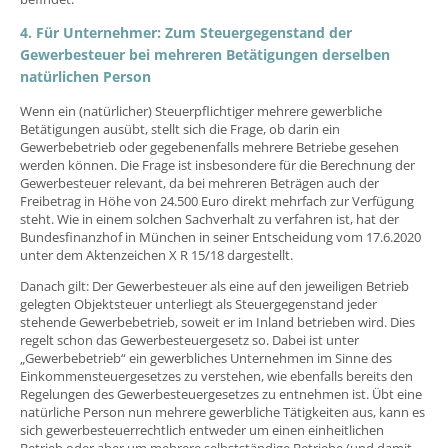
4. Für Unternehmer: Zum Steuergegenstand der
Gewerbesteuer bei mehreren Betätigungen derselben
natürlichen Person
Wenn ein (natürlicher) Steuerpflichtiger mehrere gewerbliche
Betätigungen ausübt, stellt sich die Frage, ob darin ein
Gewerbebetrieb oder gegebenenfalls mehrere Betriebe gesehen
werden können. Die Frage ist insbesondere für die Berechnung der
Gewerbesteuer relevant, da bei mehreren Beträgen auch der
Freibetrag in Höhe von 24.500 Euro direkt mehrfach zur Verfügung
steht. Wie in einem solchen Sachverhalt zu verfahren ist, hat der
Bundesfinanzhof in München in seiner Entscheidung vom 17.6.2020
unter dem Aktenzeichen X R 15/18 dargestellt.
Danach gilt: Der Gewerbesteuer als eine auf den jeweiligen Betrieb
gelegten Objektsteuer unterliegt als Steuergegenstand jeder
stehende Gewerbebetrieb, soweit er im Inland betrieben wird. Dies
regelt schon das Gewerbesteuergesetz so. Dabei ist unter
„Gewerbebetrieb“ ein gewerbliches Unternehmen im Sinne des
Einkommensteuergesetzes zu verstehen, wie ebenfalls bereits den
Regelungen des Gewerbesteuergesetzes zu entnehmen ist. Übt eine
natürliche Person nun mehrere gewerbliche Tätigkeiten aus, kann es
sich gewerbesteuerrechtlich entweder um einen einheitlichen
Betrieb oder aber um mehrere selbstständige Betriebe (und damit