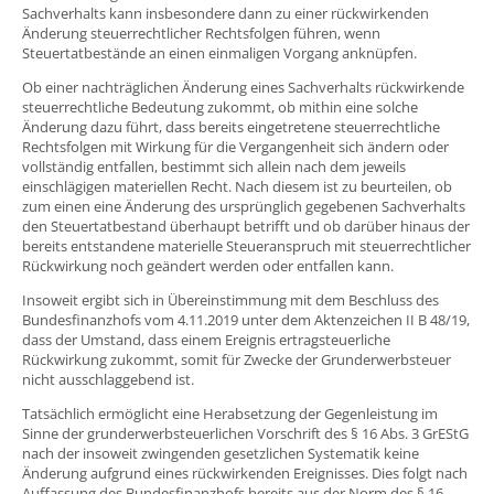
Sachverhalts kann insbesondere dann zu einer rückwirkenden
Änderung steuerrechtlicher Rechtsfolgen führen, wenn
Steuertatbestände an einen einmaligen Vorgang anknüpfen.
Ob einer nachträglichen Änderung eines Sachverhalts rückwirkende
steuerrechtliche Bedeutung zukommt, ob mithin eine solche
Änderung dazu führt, dass bereits eingetretene steuerrechtliche
Rechtsfolgen mit Wirkung für die Vergangenheit sich ändern oder
vollständig entfallen, bestimmt sich allein nach dem jeweils
einschlägigen materiellen Recht. Nach diesem ist zu beurteilen, ob
zum einen eine Änderung des ursprünglich gegebenen Sachverhalts
den Steuertatbestand überhaupt betrifft und ob darüber hinaus der
bereits entstandene materielle Steueranspruch mit steuerrechtlicher
Rückwirkung noch geändert werden oder entfallen kann.
Insoweit ergibt sich in Übereinstimmung mit dem Beschluss des
Bundesfinanzhofs vom 4.11.2019 unter dem Aktenzeichen II B 48/19,
dass der Umstand, dass einem Ereignis ertragsteuerliche
Rückwirkung zukommt, somit für Zwecke der Grunderwerbsteuer
nicht ausschlaggebend ist.
Tatsächlich ermöglicht eine Herabsetzung der Gegenleistung im
Sinne der grunderwerbsteuerlichen Vorschrift des § 16 Abs. 3 GrEStG
nach der insoweit zwingenden gesetzlichen Systematik keine
Änderung aufgrund eines rückwirkenden Ereignisses. Dies folgt nach
Auffassung des Bundesfinanzhofs bereits aus der Norm des § 16