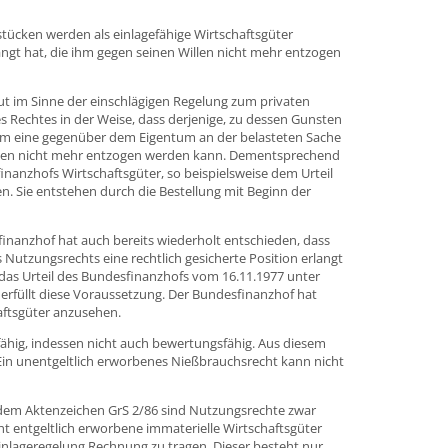
tücken werden als einlagefähige Wirtschaftsgüter
langt hat, die ihm gegen seinen Willen nicht mehr entzogen
ut im Sinne der einschlägigen Regelung zum privaten
s Rechtes in der Weise, dass derjenige, zu dessen Gunsten
ch um eine gegenüber dem Eigentum an der belasteten Sache
illen nicht mehr entzogen werden kann. Dementsprechend
anzhofs Wirtschaftsgüter, so beispielsweise dem Urteil
 Sie entstehen durch die Bestellung mit Beginn der
inanzhof hat auch bereits wiederholt entschieden, dass
 Nutzungsrechts eine rechtlich gesicherte Position erlangt
 das Urteil des Bundesfinanzhofs vom 16.11.1977 unter
 erfüllt diese Voraussetzung. Der Bundesfinanzhof hat
aftsgüter anzusehen.
fähig, indessen nicht auch bewertungsfähig. Aus diesem
 Ein unentgeltlich erworbenes Nießbrauchsrecht kann nicht
dem Aktenzeichen GrS 2/86 sind Nutzungsrechte zwar
cht entgeltlich erworbene immaterielle Wirtschaftsgüter
inlageregelung Rechnung zu tragen. Dieser besteht nur