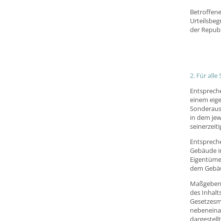
Betroffene
Urteilsbeg
der Republ
2. Für all
Entspreche
einem eig
Sonderausg
in dem je
seinerzei
Entspreche
Gebäude i
Eigentümer
dem Gebäu
Maßgebend 
des Inhal
Gesetzesma
nebeneinan
dargestellt