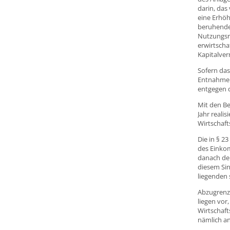
darin, das
eine Erhö
beruhenden
Nutzungsre
erwirtsch
Kapitalve
Sofern das
Entnahme s
entgegen d
Mit den B
Jahr reali
Wirtschaft
Die in § 2
des Einko
danach der
diesem Sin
liegenden 
Abzugrenz
liegen vor
Wirtschaft
nämlich an