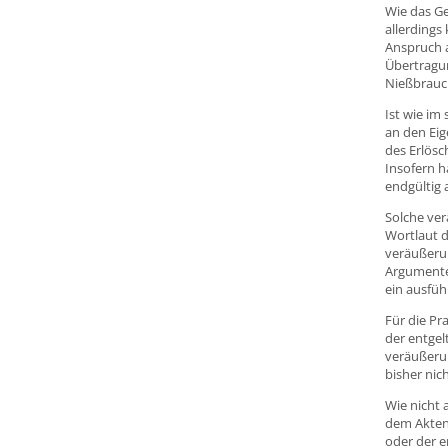
Wie das Ge
allerdings
Anspruch a
Übertragun
Nießbrauc
Ist wie im
an den Eig
des Erlös
Insofern h
endgültig
Solche ver
Wortlaut d
veräußerun
Argumente
ein ausfüh
Für die Pr
der entgel
veräußerun
bisher nic
Wie nicht 
dem Aktenz
oder der e