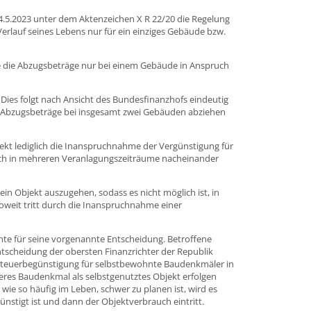
24.5.2023 unter dem Aktenzeichen X R 22/20 die Regelung
Verlauf seines Lebens nur für ein einziges Gebäude bzw.
ige die Abzugsbeträge nur bei einem Gebäude in Anspruch
 Dies folgt nach Ansicht des Bundesfinanzhofs eindeutig
ie Abzugsbeträge bei insgesamt zwei Gebäuden abziehen
jekt lediglich die Inanspruchnahme der Vergünstigung für
uch in mehreren Veranlagungszeiträume nacheinander
n Objekt auszugehen, sodass es nicht möglich ist, in
oweit tritt durch die Inanspruchnahme einer
nte für seine vorgenannte Entscheidung. Betroffene
ntscheidung der obersten Finanzrichter der Republik
e Steuerbegünstigung für selbstbewohnte Baudenkmäler in
teres Baudenkmal als selbstgenutztes Objekt erfolgen
ie so häufig im Leben, schwer zu planen ist, wird es
ünstigt ist und dann der Objektverbrauch eintritt.