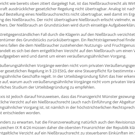
richt wie bereits oben zitiert dargelegt hat, ist das Nießbrauchsrecht als Wirt
 kraft ausdrücklicher gesetzlicher Regelung nicht übertragbar. Analog ist n
uf Bestellung eines Nießbrauchsrechts nicht übertragbar, weil damit im Erg
g des Nießbrauchs. Der nicht übertragbare Nießbrauch erlischt vielmehr, w
hers. Der Nießbrauch an Grundstücken wird durch einseitige Aufgabeerklä
 streitgegenständlichen Fall durch die Klägerin auf den Nießbrauch verzicht
entümer des Grundstücks zurückübertragen. Ein Rechtsträgerwechsel findet a
chens fallen die dem Nießbraucher zustehenden Nutzungs- und Fruchtgenus
andelt es sich bei dem entgeltlichen Verzicht auf den Nießbrauch um einen
 aufgegeben wird und damit um einen veräußerungsähnlichen Vorgang.
äußerungsähnlichen Vorgänge werden nicht vom privaten Veräußerungsgeschä
er gesetzlichen Regelung in § 23 EStG, der eine Steuerpflicht für bestimmt
gsähnliche Geschäfte regelt. In der Urteilsbegründung führt das hier erke
 auf, warum auch veräußerungsähnliche Vorgänge nicht vom privaten Veräu
rliches Studium der Urteilsbegründung zu empfehlen.
axis ist jedoch darauf hinzuweisen, dass das Finanzgericht Münster gezwun
tliche Verzicht auf ein Nießbrauchsrecht (auch nach Einführung der Abgeltu
gsähnlicher Vorgang ist, ist nämlich in der höchstrichterlichen Rechtspre
ht entschieden worden.
anders zu erwarten, hat die Finanzverwaltung natürlich auch den Revisio
eichen IX R 4/24 müssen daher die obersten Finanzrichter der Republik klä
ntgeltliche Verzicht auf ein Nießbrauchsrecht zu steuerbaren Einkünften im