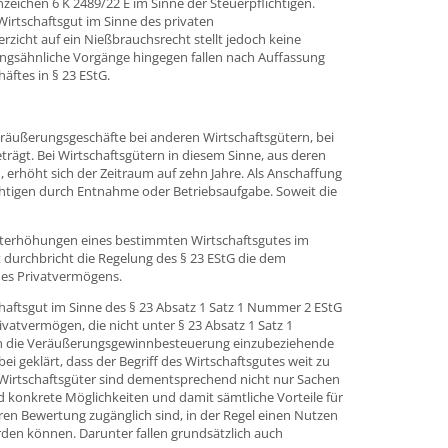
nzeichen 6 K 2489/22 E im Sinne der Steuerpflichtigen.
Wirtschaftsgut im Sinne des privaten
rzicht auf ein Nießbrauchsrecht stellt jedoch keine
ngsähnliche Vorgänge hingegen fallen nach Auffassung
äftes in § 23 EStG.
eräußerungsgeschäfte bei anderen Wirtschaftsgütern, bei
rägt. Bei Wirtschaftsgütern in diesem Sinne, aus deren
 erhöht sich der Zeitraum auf zehn Jahre. Als Anschaffung
ichtigen durch Entnahme oder Betriebsaufgabe. Soweit die
 Werterhöhungen eines bestimmten Wirtschaftsgutes im
durchbricht die Regelung des § 23 EStG die dem
es Privatvermögens.
chaftsgut im Sinne des § 23 Absatz 1 Satz 1 Nummer 2 EStG
ivatvermögen, die nicht unter § 23 Absatz 1 Satz 1
r in die Veräußerungsgewinnbesteuerung einzubeziehende
 geklärt, dass der Begriff des Wirtschaftsgutes weit zu
. Wirtschaftsgüter sind dementsprechend nicht nur Sachen
d konkrete Möglichkeiten und damit sämtliche Vorteile für
ren Bewertung zugänglich sind, in der Regel einen Nutzen
rden können. Darunter fallen grundsätzlich auch