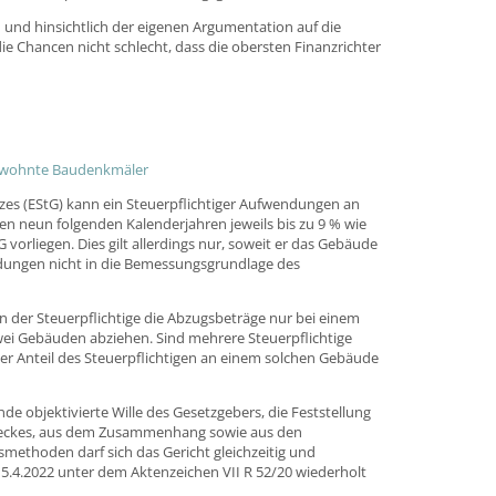
und hinsichtlich der eigenen Argumentation auf die
e Chancen nicht schlecht, dass die obersten Finanzrichter
tbewohnte Baudenkmäler
zes (EStG) kann ein Steuerpflichtiger Aufwendungen an
 neun folgenden Kalenderjahren jeweils bis zu 9 % wie
orliegen. Dies gilt allerdings nur, soweit er das Gebäude
dungen nicht in die Bemessungsgrundlage des
nn der Steuerpflichtige die Abzugsbeträge nur bei einem
i Gebäuden abziehen. Sind mehrere Steuerpflichtige
r Anteil des Steuerpflichtigen an einem solchen Gebäude
e objektivierte Wille des Gesetzgebers, die Feststellung
Zweckes, aus dem Zusammenhang sowie aus den
methoden darf sich das Gericht gleichzeitig und
5.4.2022 unter dem Aktenzeichen VII R 52/20 wiederholt