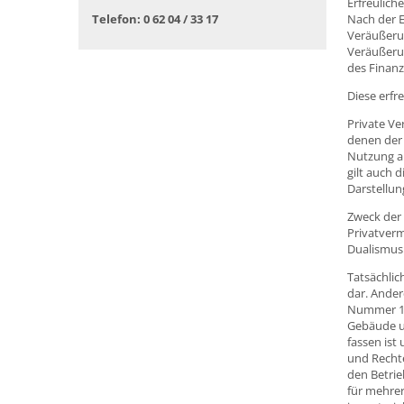
Erfreulich
Telefon: 0 62 04 / 33 17
Nach der E
Veräußerun
Veräußeru
des Finanz
Diese erfr
Private Ve
denen der 
Nutzung al
gilt auch 
Darstellun
Zweck der 
Privatverm
Dualismus
Tatsächlic
dar. Ander
Nummer 1 
Gebäude un
fassen ist
und Rechte
den Betrie
für mehrer