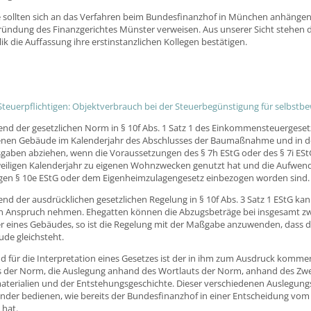
 sollten sich an das Verfahren beim Bundesfinanzhof in München anhängen 
ründung des Finanzgerichtes Münster verweisen. Aus unserer Sicht stehen di
ik die Auffassung ihre erstinstanzlichen Kollegen bestätigen.
e Steuerpflichtigen: Objektverbrauch bei der Steuerbegünstigung für selbs
nd der gesetzlichen Norm in § 10f Abs. 1 Satz 1 des Einkommensteuergeset
enen Gebäude im Kalenderjahr des Abschlusses der Baumaßnahme und in den
aben abziehen, wenn die Voraussetzungen des § 7h EStG oder des § 7i EStG v
weiligen Kalenderjahr zu eigenen Wohnzwecken genutzt hat und die Aufwen
tigen § 10e EStG oder dem Eigenheimzulagengesetz einbezogen worden sind.
nd der ausdrücklichen gesetzlichen Regelung in § 10f Abs. 3 Satz 1 EStG ka
n Anspruch nehmen. Ehegatten können die Abzugsbeträge bei insgesamt zwe
 eines Gebäudes, so ist die Regelung mit der Maßgabe anzuwenden, dass de
de gleichsteht.
für die Interpretation eines Gesetzes ist der in ihm zum Ausdruck kommend
ts der Norm, die Auslegung anhand des Wortlauts der Norm, anhand des 
terialien und der Entstehungsgeschichte. Dieser verschiedenen Auslegungs
der bedienen, wie bereits der Bundesfinanzhof in einer Entscheidung vom 
 hat.