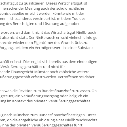
schaftsgut zu qualifizieren. Dieses Wirtschaftsgut ist
ach herrschender Meinung auch der schuldrechtliche
ebnis dasselbe erreicht werden könnte wie mit der
enn nichts anderes vereinbart ist, mit dem Tod des
rung des Berechtigten und Löschung aufgehoben.
et worden, wird damit nicht das Wirtschaftsgut Nießbrauch
lso nicht statt. Der Nießbrauch erlischt vielmehr. Infolge
srechte wieder dem Eigentümer des Grundstücks zu.
 Vorgang, bei dem ein Vermögenswert in seiner Substanz
ft erfasst. Dies ergibt sich bereits aus dem eindeutigen
e »Veräußerungsgeschäfte« und nicht für
nnende Finanzgericht Münster noch zahlreiche weitere
ßerungsgeschäft erfasst werden. Betroffenen sei daher
gen war, die Revision zum Bundesfinanzhof zuzulassen. Ob
ngsteuer) ein Veräußerungsvorgang oder lediglich ein
chung im Kontext des privaten Veräußerungsgeschäftes
nszug nach München zum Bundesfinanzhof bestiegen. Unter
ren, ob die entgeltliche Ablösung eines Nießbrauchsrechts
 Sinne des privaten Veräußerungsgeschäftes führt.