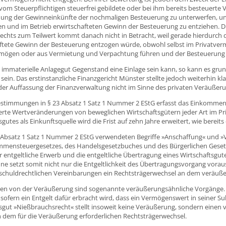
 vom Steuerpflichtigen steuerfrei gebildete oder bei ihm bereits besteuerte
hung der Gewinneinkünfte der nochmaligen Besteuerung zu unterwerfen, und
 und im Betrieb erwirtschafteten Gewinn der Besteuerung zu entziehen. Di
chts zum Teilwert kommt danach nicht in Betracht, weil gerade hierdurch
aftete Gewinn der Besteuerung entzogen würde, obwohl selbst im Privatve
rmögen oder aus Vermietung und Verpachtung führen und der Besteuerung 
 immaterielle Anlagegut Gegenstand eine Einlage sein kann, so kann es grun
ein. Das erstinstanzliche Finanzgericht Münster stellte jedoch weiterhin kla
er Auffassung der Finanzverwaltung nicht im Sinne des privaten Veräußeru
estimmungen in § 23 Absatz 1 Satz 1 Nummer 2 EStG erfasst das Einkommen
sierte Wertveränderungen von beweglichen Wirtschaftsgütern jeder Art im 
sgutes als Einkunftsquelle wird die Frist auf zehn Jahre erweitert, wie bereits
3 Absatz 1 Satz 1 Nummer 2 EStG verwendeten Begriffe »Anschaffung« und »
mmensteuergesetzes, des Handelsgesetzbuches und des Bürgerlichen Geset
 entgeltliche Erwerb und die entgeltliche Übertragung eines Wirtschaftsgute
ne setzt somit nicht nur die Entgeltlichkeit des Übertragungsvorgang vora
schuldrechtlichen Vereinbarungen ein Rechtsträgerwechsel an dem veräußer
en von der Veräußerung sind sogenannte veräußerungsähnliche Vorgänge. 
, sofern ein Entgelt dafür erbracht wird, dass ein Vermögenswert in seiner S
sgut »Nießbrauchsrecht« stellt insoweit keine Veräußerung, sondern einen 
 dem für die Veräußerung erforderlichen Rechtsträgerwechsel.