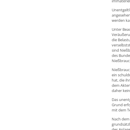
immateriel
Unentgeltl
angesehen,
werden ka
Unter Beac
Veräußerun
die Belast
verselbst
sind Nießb
des Bundes
Nießbrauc
Nießbrauch
ein schuld
hat, die i
dem Aktenz
daher kein
Das unentg
Grund erfo
mit dem Te
Nach dem 
grundsätzl
des Anlage