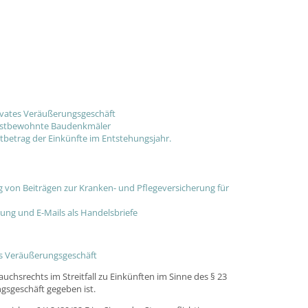
privates Veräußerungsgeschäft
selbstbewohnte Baudenkmäler
mtbetrag der Einkünfte im Entstehungsjahr.
g von Beiträgen zur Kranken- und Pflegeversicherung für
tung und E-Mails als Handelsbriefe
ates Veräußerungsgeschäft
uchsrechts im Streitfall zu Einkünften im Sinne des § 23
gsgeschäft gegeben ist.