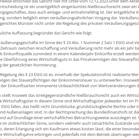
erweise entschied das Gericht hier mit Urteil vom 12.12.2023 unter dem Akte
ntscheidung ist ein unentgeltlich eingeräumtes Nießbrauchsrecht zwar ein 
gsgeschäftes, dass auch einlage- und entnahmefähig ist. Der entgeltliche Ve
ng, sondern lediglich einen veräußerungsähnlichen Vorgang dar. Veräußeru
gerichtes Münster nicht unter die Regelung des privaten Veräußerungsgesch
euliche Auffassung begründet das Gericht wie folgt:
räußerungsgeschäfte im Sinne des § 23 Abs. 1 Nummer 2 Satz 1 EStG sind V
Zeitraum zwischen Anschaffung und Veräußerung nicht mehr als ein Jahr bet
s Einkunftsquelle zumindest in einem Kalenderjahr Einkünfte erzielt werden,
die Überführung eines Wirtschaftsguts in das Privatvermögen des Steuerpfl
g der gesetzlichen Normierung.
Regelung des § 23 EStG ist es, innerhalb der Spekulationsfrist realisierte
ögen des Steuerpflichtigen der Einkommensteuer zu unterwerfen. Insoweit 
 der Einkunftsarten immanente Unbeachtlichkeit von Wertveränderungen d
h stellt insoweit das streitgegenständliche Nießbrauchsrecht auch ein Wirts
e Wirtschaftsgüter in diesem Sinne sind Wirtschaftsgüter jedweder Art im Pr
EStG fallen, das heißt nicht Grundstücke, grundstücksgleiche Rechte ode
d Außenanlagen sind. In der Rechtsprechung des Bundesfinanzhofs ist dabei
 und auf Grundlage einer wirtschaftlichen Betrachtungsweise auszulegen ist
 im zivilrechtlichen Sinne, sondern vielmehr auch tatsächliche Zustände un
b, deren Erlangung sich ein Kaufmann etwas kosten lässt, die einer besonde
e Wirtschaftsjahre erbringen und jedenfalls mit dem Betrieb übertragen we