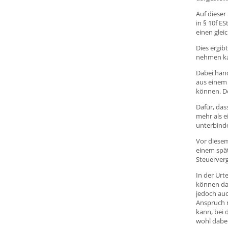
Auf dieser
in § 10f E
einen gle
Dies ergib
nehmen k
Dabei hand
aus einem 
können. D
Dafür, das
mehr als 
unterbinde
Vor diesem
einem spät
Steuerverg
In der Urt
können dah
jedoch auc
Anspruch n
kann, bei 
wohl dabei