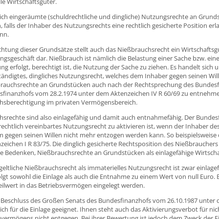
le Wirtschaftsgüter.
ich eingeräumte (schuldrechtliche und dingliche) Nutzungsrechte an Grunds
 falls der Inhaber des Nutzungsrechts eine rechtlich gesicherte Position er
nn.
htung dieser Grundsätze stellt auch das Nießbrauchsrecht ein Wirtschaftsg
gsgeschäft dar. Nießbrauch ist nämlich die Belastung einer Sache bzw. eine
ung erfolgt, berechtigt ist, die Nutzung der Sache zu ziehen. Es handelt si
ständigtes, dingliches Nutzungsrecht, welches dem Inhaber gegen seinen W
rauchsrechte an Grundstücken auch nach der Rechtsprechung des Bundesfin
finanzhofs vom 28.2.1974 unter dem Aktenzeichen IV R 60/69 zu entnehmen.
hsberechtigung im privaten Vermögensbereich.
srechte sind also einlagefähig und damit auch entnahmefähig. Der Bundesf
rechtlich vereinbartes Nutzungsrecht zu aktivieren ist, wenn der Inhaber des
hm gegen seinen Willen nicht mehr entzogen werden kann. So beispielsweise
eichen I R 83/75. Die dinglich gesicherte Rechtsposition des Nießbrauchers
e Bedenken, Nießbrauchsrechte an Grundstücken als einlagefähige Wirtsch
eltliche Nießbrauchsrecht als immaterielles Nutzungsrecht ist zwar einlage
lgt sowohl die Einlage als auch die Entnahme zu einem Wert von null Euro.
ilwert in das Betriebsvermögen eingelegt werden.
Beschluss des Großen Senats des Bundesfinanzhofs vom 26.10.1987 unter 
ich für die Einlage geeignet. Ihnen steht auch das Aktivierungsverbot für ni
vermögens nicht entgegen. Bei ihrer Bewertung ist jedoch dem Zweck der E