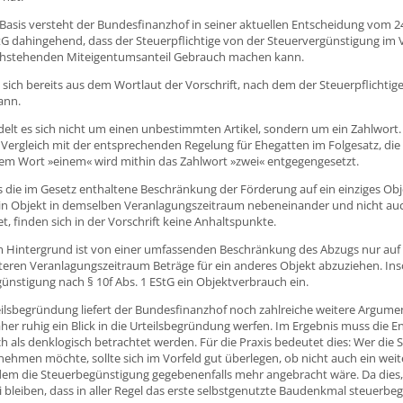
 Basis versteht der Bundesfinanzhof in seiner aktuellen Entscheidung vom 
StG dahingehend, dass der Steuerpflichtige von der Steuervergünstigung im 
ichstehenden Miteigentumsanteil Gebrauch machen kann.
t sich bereits aus dem Wortlaut der Vorschrift, nach dem der Steuerpflicht
ann.
elt es sich nicht um einen unbestimmten Artikel, sondern um ein Zahlwort.
Vergleich mit der entsprechenden Regelung für Ehegatten im Folgesatz, d
em Wort »einem« wird mithin das Zahlwort »zwei« entgegengesetzt.
s die im Gesetz enthaltene Beschränkung der Förderung auf ein einziges Ob
ein Objekt in demselben Veranlagungszeitraum nebeneinander und nicht a
t, finden sich in der Vorschrift keine Anhaltspunkte.
 Hintergrund ist von einer umfassenden Beschränkung des Abzugs nur auf ei
eren Veranlagungszeitraum Beträge für ein anderes Objekt abzuziehen. Ins
ünstigung nach § 10f Abs. 1 EStG ein Objektverbrauch ein.
eilsbegründung liefert der Bundesfinanzhof noch zahlreiche weitere Argume
er ruhig ein Blick in die Urteilsbegründung werfen. Im Ergebnis muss die E
h als denklogisch betrachtet werden. Für die Praxis bedeutet dies: Wer di
ehmen möchte, sollte sich im Vorfeld gut überlegen, ob nicht auch ein wei
dem die Steuerbegünstigung gegebenenfalls mehr angebracht wäre. Da dies, w
 bleiben, dass in aller Regel das erste selbstgenutzte Baudenkmal steuerbeg