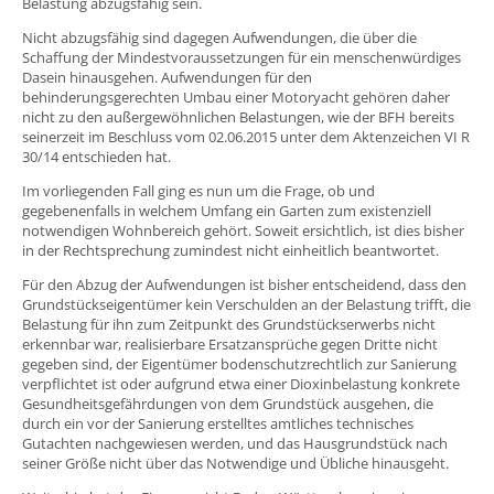
Belastung abzugsfähig sein.
Nicht abzugsfähig sind dagegen Aufwendungen, die über die
Schaffung der Mindestvoraussetzungen für ein menschenwürdiges
Dasein hinausgehen. Aufwendungen für den
behinderungsgerechten Umbau einer Motoryacht gehören daher
nicht zu den außergewöhnlichen Belastungen, wie der BFH bereits
seinerzeit im Beschluss vom 02.06.2015 unter dem Aktenzeichen VI R
30/14 entschieden hat.
Im vorliegenden Fall ging es nun um die Frage, ob und
gegebenenfalls in welchem Umfang ein Garten zum existenziell
notwendigen Wohnbereich gehört. Soweit ersichtlich, ist dies bisher
in der Rechtsprechung zumindest nicht einheitlich beantwortet.
Für den Abzug der Aufwendungen ist bisher entscheidend, dass den
Grundstückseigentümer kein Verschulden an der Belastung trifft, die
Belastung für ihn zum Zeitpunkt des Grundstückserwerbs nicht
erkennbar war, realisierbare Ersatzansprüche gegen Dritte nicht
gegeben sind, der Eigentümer bodenschutzrechtlich zur Sanierung
verpflichtet ist oder aufgrund etwa einer Dioxinbelastung konkrete
Gesundheitsgefährdungen von dem Grundstück ausgehen, die
durch ein vor der Sanierung erstelltes amtliches technisches
Gutachten nachgewiesen werden, und das Hausgrundstück nach
seiner Größe nicht über das Notwendige und Übliche hinausgeht.