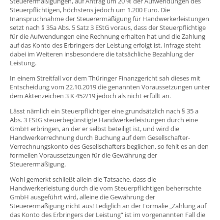
Steuerermäßigungen, auf Antrag um 20 % der Aufwendungen des
Steuerpflichtigen, höchstens jedoch um 1.200 Euro. Die
Inanspruchnahme der Steuerermäßigung für Handwerkerleistungen
setzt nach § 35a Abs. 5 Satz 3 EStG voraus, dass der Steuerpflichtige
für die Aufwendungen eine Rechnung erhalten hat und die Zahlung
auf das Konto des Erbringers der Leistung erfolgt ist. Infrage steht
dabei im Weiteren insbesondere die tatsächliche Bezahlung der
Leistung.
In einem Streitfall vor dem Thüringer Finanzgericht sah dieses mit
Entscheidung vom 22.10.2019 die genannten Voraussetzungen unter
dem Aktenzeichen 3 K 452/19 jedoch als nicht erfüllt an.
Lässt nämlich ein Steuerpflichtiger eine grundsätzlich nach § 35 a
Abs. 3 EStG steuerbegünstigte Handwerkerleistungen durch eine
GmbH erbringen, an der er selbst beteiligt ist, und wird die
Handwerkerrechnung durch Buchung auf dem Gesellschafter-
Verrechnungskonto des Gesellschafters beglichen, so fehlt es an den
formellen Voraussetzungen für die Gewährung der
Steuerermäßigung.
Wohl gemerkt schließt allein die Tatsache, dass die
Handwerkerleistung durch die vom Steuerpflichtigen beherrschte
GmbH ausgeführt wird, alleine die Gewährung der
Steuerermäßigung nicht aus! Lediglich an der Formalie „Zahlung auf
das Konto des Erbringers der Leistung“ ist im vorgenannten Fall die