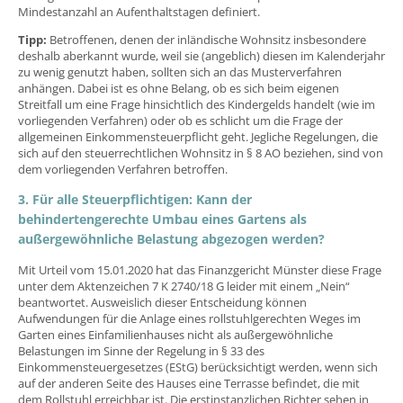
Mindestanzahl an Aufenthaltstagen definiert.
Tipp:
Betroffenen, denen der inländische Wohnsitz insbesondere
deshalb aberkannt wurde, weil sie (angeblich) diesen im Kalenderjahr
zu wenig genutzt haben, sollten sich an das Musterverfahren
anhängen. Dabei ist es ohne Belang, ob es sich beim eigenen
Streitfall um eine Frage hinsichtlich des Kindergelds handelt (wie im
vorliegenden Verfahren) oder ob es schlicht um die Frage der
allgemeinen Einkommensteuerpflicht geht. Jegliche Regelungen, die
sich auf den steuerrechtlichen Wohnsitz in § 8 AO beziehen, sind von
dem vorliegenden Verfahren betroffen.
3. Für alle Steuerpflichtigen: Kann der
behindertengerechte Umbau eines Gartens als
außergewöhnliche Belastung abgezogen werden?
Mit Urteil vom 15.01.2020 hat das Finanzgericht Münster diese Frage
unter dem Aktenzeichen 7 K 2740/18 G leider mit einem „Nein“
beantwortet. Ausweislich dieser Entscheidung können
Aufwendungen für die Anlage eines rollstuhlgerechten Weges im
Garten eines Einfamilienhauses nicht als außergewöhnliche
Belastungen im Sinne der Regelung in § 33 des
Einkommensteuergesetzes (EStG) berücksichtigt werden, wenn sich
auf der anderen Seite des Hauses eine Terrasse befindet, die mit
dem Rollstuhl erreichbar ist. Die erstinstanzlichen Richter sehen in