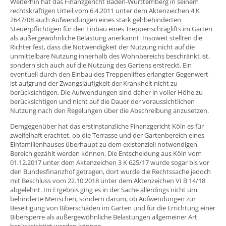
Weiterhin hat das Finanzgericht Baden-Württemberg in seinem
rechtskräftigen Urteil vom 6.4.2011 unter dem Aktenzeichen 4 K
2647/08 auch Aufwendungen eines stark gehbehinderten
Steuerpflichtigen für den Einbau eines Treppenschräglifts im Garten
als außergewöhnliche Belastung anerkannt. Insoweit stellten die
Richter fest, dass die Notwendigkeit der Nutzung nicht auf die
unmittelbare Nutzung innerhalb des Wohnbereichs beschränkt ist,
sondern sich auch auf die Nutzung des Gartens erstreckt. Ein
eventuell durch den Einbau des Treppenliftes erlangter Gegenwert
ist aufgrund der Zwangsläufigkeit der Krankheit nicht zu
berücksichtigen. Die Aufwendungen sind daher in voller Höhe zu
berücksichtigen und nicht auf die Dauer der voraussichtlichen
Nutzung nach den Regelungen über die Abschreibung anzusetzen.
Demgegenüber hat das erstinstanzliche Finanzgericht Köln es für
zweifelhaft erachtet, ob die Terrasse und der Gartenbereich eines
Einfamilienhauses überhaupt zu dem existenziell notwendigen
Bereich gezählt werden können. Die Entscheidung aus Köln vom
01.12.2017 unter dem Aktenzeichen 3 K 625/17 wurde sogar bis vor
den Bundesfinanzhof getragen, dort wurde die Rechtssache jedoch
mit Beschluss vom 22.10.2018 unter dem Aktenzeichen VI B 14/18
abgelehnt. Im Ergebnis ging es in der Sache allerdings nicht um
behinderte Menschen, sondern darum, ob Aufwendungen zur
Beseitigung von Biberschäden im Garten und für die Errichtung einer
Bibersperre als außergewöhnliche Belastungen allgemeiner Art
berücksichtigt werden können.