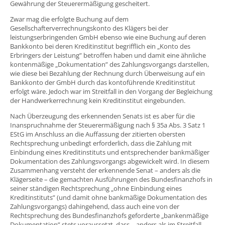
Gewährung der Steuerermäßigung gescheitert.
Zwar mag die erfolgte Buchung auf dem
Gesellschafterverrechnungskonto des Klägers bei der
leistungserbringenden GmbH ebenso wie eine Buchung auf deren
Bankkonto bei deren Kreditinstitut begrifflich ein „Konto des
Erbringers der Leistung” betroffen haben und damit eine ähnliche
kontenmäßige „Dokumentation” des Zahlungsvorgangs darstellen,
wie diese bei Bezahlung der Rechnung durch Überweisung auf ein
Bankkonto der GmbH durch das kontoführende Kreditinstitut
erfolgt wäre. Jedoch war im Streitfall in den Vorgang der Begleichung
der Handwerkerrechnung kein Kreditinstitut eingebunden.
Nach Überzeugung des erkennenden Senats ist es aber für die
Inanspruchnahme der Steuerermäßigung nach § 35a Abs. 3 Satz 1
EStG im Anschluss an die Auffassung der zitierten obersten
Rechtsprechung unbedingt erforderlich, dass die Zahlung mit
Einbindung eines Kreditinstituts und entsprechender bankmäßiger
Dokumentation des Zahlungsvorgangs abgewickelt wird. In diesem
Zusammenhang versteht der erkennende Senat – anders als die
Klägerseite – die gemachten Ausführungen des Bundesfinanzhofs in
seiner ständigen Rechtsprechung „ohne Einbindung eines
Kreditinstituts” (und damit ohne bankmäßige Dokumentation des
Zahlungsvorgangs) dahingehend, dass auch eine von der
Rechtsprechung des Bundesfinanzhofs geforderte „bankenmäßige
Dokumentation” stets voraussetzt, dass – anders als im Streitfall –