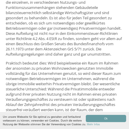
die einzelnen, in verschiedenen Nutzungs- und
Funktionszusammenhängen stehenden Gebäudeteile
bilanzsteuerrechtlich selbständige Wirtschaftsgüter und sind
gesondert zu behandeln. Es ist also für jeden Teil gesondert zu
entscheiden, ob es sich um notwendiges oder gewillkürtes
Betriebsvermögen oder gar (notwendiges) Privatvermögen handelt.
Diese Aufteilung ist nicht nur in den Einkommensteuer-Richtlinien
unter Richtlinie 4.2 Abs. 4 EStR zu finden, sondern geht vor allem auf
einen Beschluss des Großen Senats des Bundesfinanzhofs vom
26.11.1973 unter dem Aktenzeichen GrS 5/71 zurück. Die
Aufteilungsregelungen sind daher ganz und gar unumstritten.
Praktisch bedeutet dies: Wird beispielsweise ein Raum im Rahmen
der ansonsten zu privaten Wohnzwecken genutzten Immobilie
vollständig für das Unternehmen genutzt, so wird dieser Raum zum
notwendigen Betriebsvermögen im Unternehmen, während die
übrige Immobilie weiterhin Privatvermögen bleibt. Der wesentliche
steuerliche Unterschied: Während die Privatimmobilie entweder
aufgrund ihrer privaten Nutzung nicht im Rahmen eines privaten
Veräußerungsgeschäftes zu versteuern ist oder spätestens nach
Ablauf der Zehnjahresfrist des privaten Veräußerungsgeschäftes
steuerfrei veräußert werden kann, ist der Raum, der dem
Betriebsvermögen zugeordnet werden muss, auf ewig
Um unsere Webseite für Sie optimal zu gestalten und fortlaufend
Ok
steuerverhangen. Die Folge: In der Regel ist der Steuerpflichtige
verbessern zu können, verwenden wir Cookies. Durch die weitere
Nutzung der Webseite stimmen Sie der Verwendung von Cookies zu.
Mehr Infos
daher eher an Privatvermögen interessiert, als dass er später einmal