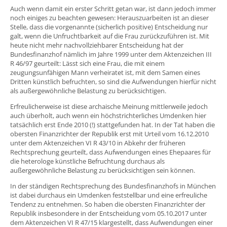
Auch wenn damit ein erster Schritt getan war, ist dann jedoch immer
noch einiges zu beachten gewesen: Herauszuarbeiten ist an dieser
Stelle, dass die vorgenannte (sicherlich positive) Entscheidung nur
galt, wenn die Unfruchtbarkeit auf die Frau zurückzuführen ist. Mit
heute nicht mehr nachvollziehbarer Entscheidung hat der
Bundesfinanzhof nämlich im Jahre 1999 unter dem Aktenzeichen III
R 46/97 geurteilt: Lässt sich eine Frau, die mit einem
zeugungsunfähigen Mann verheiratet ist, mit dem Samen eines
Dritten künstlich befruchten, so sind die Aufwendungen hierfür nicht
als außergewöhnliche Belastung zu berücksichtigen.
Erfreulicherweise ist diese archaische Meinung mittlerweile jedoch
auch überholt, auch wenn ein höchstrichterliches Umdenken hier
tatsächlich erst Ende 2010 (!) stattgefunden hat. In der Tat haben die
obersten Finanzrichter der Republik erst mit Urteil vom 16.12.2010
unter dem Aktenzeichen VI R 43/10 in Abkehr der früheren
Rechtsprechung geurteilt, dass Aufwendungen eines Ehepaares für
die heterologe künstliche Befruchtung durchaus als
außergewöhnliche Belastung zu berücksichtigen sein können.
In der ständigen Rechtsprechung des Bundesfinanzhofs in München
ist dabei durchaus ein Umdenken feststellbar und eine erfreuliche
Tendenz zu entnehmen. So haben die obersten Finanzrichter der
Republik insbesondere in der Entscheidung vom 05.10.2017 unter
dem Aktenzeichen VI R 47/15 klargestellt, dass Aufwendungen einer