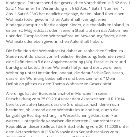
Kindergeld. Entsprechend der gesetzlichen Vorschriften in § 62 Abs. 1
Satz 1 Nummer 1 in Verbindung mit § 63 Abs. 1 Satz 1 Nummer 1,
Abs. 1 Satz 6 EStG hat nämlich derjenige, der im Inland über einen
Wohnsitz (oder gewöhnlichen Aufenthalt) verfügt, einen
Kindergeldanspruch für diejenigen Kinder, die ebenfalls im Inland, in
einem EU Mitgliedstaat oder in einem Staat, auf den das Abkommen
über den Europäischen Wirtschaftsraum Anwendung findet, einen
Wohnsitz oder eben gewöhnlichen Aufenthalt haben.
Die Definition des Wohnsitzes ist daher an zahlreichen Stellen im
Steuerrecht durchaus von erheblicher Bedeutung. Gefunden wird
eine Definition in § 8 der Abgabenordnung (AO). Diese ist kurz und
bündig und lautet: „Einen Wohnsitz hat jemand dort, wo er eine
Wohnung unter Umständen innehat, die darauf schließen lassen,
dass er die Wohnung beibehalten und benutzen wird.“ Mehr
Definition gibt es zu dem Thema Wohnsitz im Gesetz nicht.
Allerdings hat der Bundesfinanzhof in München in seiner
Entscheidung vom 25.09.2014 unter dem Aktenzeichen III R 10/14
bereits verlauten lassen, dass die Grundsätze, nach denen sich
bestimmt, ob jemand einen Wohnsitz im Inland hat, durch die
langjährige Rechtsprechung im Wesentlichen geklärt sind. Für
weitere Hintergründe verweisen die obersten Finanzrichter der
Republik an dieser Stelle auf die Entscheidung vom 20.11.2008 unter
dem Aktenzeichen III R 53/05 sowie den Senatsbeschluss vom