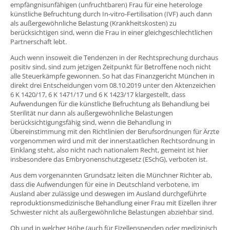
empfängnisunfähigen (unfruchtbaren) Frau für eine heterologe
künstliche Befruchtung durch In-vitro-Fertilisation (IVF) auch dann
als außergewöhnliche Belastung (Krankheitskosten) zu
berücksichtigen sind, wenn die Frau in einer gleichgeschlechtlichen
Partnerschaft lebt.
Auch wenn insoweit die Tendenzen in der Rechtsprechung durchaus
positiv sind, sind zum jetzigen Zeitpunkt für Betroffene noch nicht
alle Steuerkämpfe gewonnen. So hat das Finanzgericht München in
direkt drei Entscheidungen vom 08.10.2019 unter den Aktenzeichen
6 K 1420/17, 6 K 1471/17 und 6 K 1423/17 klargestellt, dass
Aufwendungen für die künstliche Befruchtung als Behandlung bei
Sterilität nur dann als außergewöhnliche Belastungen
berücksichtigungsfähig sind, wenn die Behandlung in
Übereinstimmung mit den Richtlinien der Berufsordnungen für Ärzte
vorgenommen wird und mit der innerstaatlichen Rechtsordnung in
Einklang steht, also nicht nach nationalem Recht, gemeint ist hier
insbesondere das Embryonenschutzgesetz (ESchG), verboten ist.
Aus dem vorgenannten Grundsatz leiten die Münchner Richter ab,
dass die Aufwendungen für eine in Deutschland verbotene, im
Ausland aber zulässige und deswegen im Ausland durchgeführte
reproduktionsmedizinische Behandlung einer Frau mit Eizellen ihrer
Schwester nicht als außergewöhnliche Belastungen abziehbar sind.
Ob und in welcher Höhe (auch für Eizellenspenden oder medizinisch