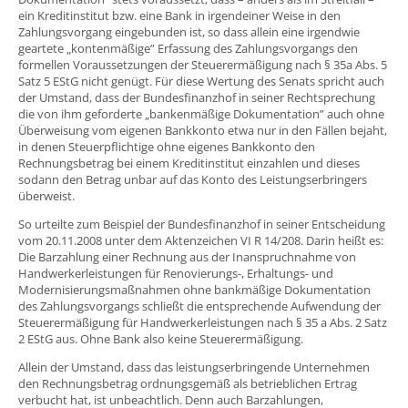
ein Kreditinstitut bzw. eine Bank in irgendeiner Weise in den
Zahlungsvorgang eingebunden ist, so dass allein eine irgendwie
geartete „kontenmäßige” Erfassung des Zahlungsvorgangs den
formellen Voraussetzungen der Steuerermäßigung nach § 35a Abs. 5
Satz 5 EStG nicht genügt. Für diese Wertung des Senats spricht auch
der Umstand, dass der Bundesfinanzhof in seiner Rechtsprechung
die von ihm geforderte „bankenmäßige Dokumentation” auch ohne
Überweisung vom eigenen Bankkonto etwa nur in den Fällen bejaht,
in denen Steuerpflichtige ohne eigenes Bankkonto den
Rechnungsbetrag bei einem Kreditinstitut einzahlen und dieses
sodann den Betrag unbar auf das Konto des Leistungserbringers
überweist.
So urteilte zum Beispiel der Bundesfinanzhof in seiner Entscheidung
vom 20.11.2008 unter dem Aktenzeichen VI R 14/208. Darin heißt es:
Die Barzahlung einer Rechnung aus der Inanspruchnahme von
Handwerkerleistungen für Renovierungs-, Erhaltungs- und
Modernisierungsmaßnahmen ohne bankmäßige Dokumentation
des Zahlungsvorgangs schließt die entsprechende Aufwendung der
Steuerermäßigung für Handwerkerleistungen nach § 35 a Abs. 2 Satz
2 EStG aus. Ohne Bank also keine Steuerermäßigung.
Allein der Umstand, dass das leistungserbringende Unternehmen
den Rechnungsbetrag ordnungsgemäß als betrieblichen Ertrag
verbucht hat, ist unbeachtlich. Denn auch Barzahlungen,