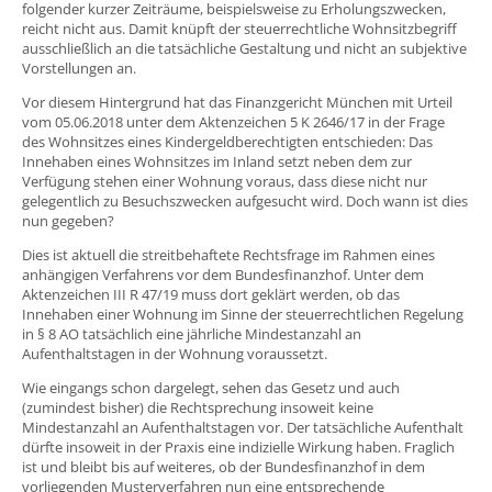
folgender kurzer Zeiträume, beispielsweise zu Erholungszwecken,
reicht nicht aus. Damit knüpft der steuerrechtliche Wohnsitzbegriff
ausschließlich an die tatsächliche Gestaltung und nicht an subjektive
Vorstellungen an.
Vor diesem Hintergrund hat das Finanzgericht München mit Urteil
vom 05.06.2018 unter dem Aktenzeichen 5 K 2646/17 in der Frage
des Wohnsitzes eines Kindergeldberechtigten entschieden: Das
Innehaben eines Wohnsitzes im Inland setzt neben dem zur
Verfügung stehen einer Wohnung voraus, dass diese nicht nur
gelegentlich zu Besuchszwecken aufgesucht wird. Doch wann ist dies
nun gegeben?
Dies ist aktuell die streitbehaftete Rechtsfrage im Rahmen eines
anhängigen Verfahrens vor dem Bundesfinanzhof. Unter dem
Aktenzeichen III R 47/19 muss dort geklärt werden, ob das
Innehaben einer Wohnung im Sinne der steuerrechtlichen Regelung
in § 8 AO tatsächlich eine jährliche Mindestanzahl an
Aufenthaltstagen in der Wohnung voraussetzt.
Wie eingangs schon dargelegt, sehen das Gesetz und auch
(zumindest bisher) die Rechtsprechung insoweit keine
Mindestanzahl an Aufenthaltstagen vor. Der tatsächliche Aufenthalt
dürfte insoweit in der Praxis eine indizielle Wirkung haben. Fraglich
ist und bleibt bis auf weiteres, ob der Bundesfinanzhof in dem
vorliegenden Musterverfahren nun eine entsprechende