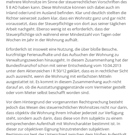
mehrere Wohnsitze im Sinne der steuerrechtlichen Vorschriften des
§ 8 AO haben kann. Diese Wohnsitze können sich dabei auch im
Inland oder/und im Ausland befinden. Klar und deutlich stellten die
Richter seinerzeit zudem klar, dass ein Wohnsitz ganz und gar nicht
voraussetzt, dass der Steuerpflichtige von dort aus seiner täglichen
Arbeit nachgeht. Ebenso wenig ist es erforderlich, dass der
Steuerpflichtige sich während einer Mindestzahl von Tagen oder
Wochen im Jahr in der Wohnung aufhält.
Erforderlich ist insoweit eine Nutzung, die über bloße Besuche,
kurzfristige Ferienaufhalte und das Aufsuchen der Wohnung zu
Verwaltungszwecken hinausgeht. In diesem Zusammenhang hat der
Bundesfinanzhof schon mit seiner Entscheidung vom 10.04.2013
unter dem Aktenzeichen I R 50/12 geklärt, dass es in rechtlicher Sicht
auch ausreicht, wenn die Wohnung mit einfachsten Mitteln
ausgestattet ist. Es kommt in diesem Zusammenhang auch nicht
darauf an, ob die Ausstattungsgegenstände vom Vermieter gestellt
oder vom Mieter selbst beschafft worden sind.
Vor dem Hintergrund der vorgenannten Rechtsprechung besteht
jedoch das Wesen des steuerrechtlichen Wohnsitzes nicht nur darin,
dass objektiv die Wohnung ihrem Inhaber jederzeit zur Verfügung
steht, sondern auch darin, dass diese von ihm subjektiv zu einem
entsprechenden Aufenthalt mit Wohncharakter bestimmt ist. In
dieser zur objektiven Eignung hinzutretenden subjektiven
Bestimmung liegt der Unterschied zwischen dem bloßen Aufenthalt