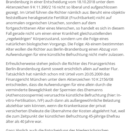
Brandenburg in einer Entscheidung vom 18.10.2018 unter dem
Aktenzeichen 9 K 11.390/2 16 nicht so liberal und aufgeschlossen
gezeigt. Im Urteil führen die Richter nämlich aus: Beruht eine objektiv
feststellbare herabgesetzte Fertilität (Fruchtbarkeit) nicht auf
anormalen organischen Ursachen, sondern auf dem
fortgeschrittenen Alter eines Menschen, so handelt es sich in diesem
Fall gerade nicht um einen einer Krankheit gleichzustellenden
„regelwidrigen” Körperzustand, sondern um die Folge eines
natürlichen biologischen Vorgangs. Die Folge: Ab einem bestimmten
Alter wollen die Richter aus Berlin-Brandenburg einen Abzug von
Aufwendungen für eine künstliche Befruchtung nicht mehr zulassen.
Erfreulicherweise stehen jedoch die Richter des Finanzgerichtes
Berlin-Brandenburg damit soweit ersichtlich allein auf weiter Flur.
Tatsächlich hat nämlich schon mit Urteil vom 20.05.2009 das
Finanzgericht München unter dem Aktenzeichen 10 K 2156/08
entschieden, dass die Aufwendungen für eine allein durch die
verminderte Beweglichkeit der Spermien des Ehemanns
(Asthenozoospermie) verursachte künstliche Befruchtung (hier: In-
vitro-Fertilisation, IVF) auch dann als außergewöhnliche Belastung
abziehbar sein können, wenn die Krankenkasse der privat
versicherten Eheleute die Übernahme der Kosten abgelehnt hat, weil
die zum Zeitpunkt der künstlichen Befruchtung 45-jährige Ehefrau
älter als 40 Jahre war.
Ganz ähnlich auch die Entscheidung des Niedersächsischen