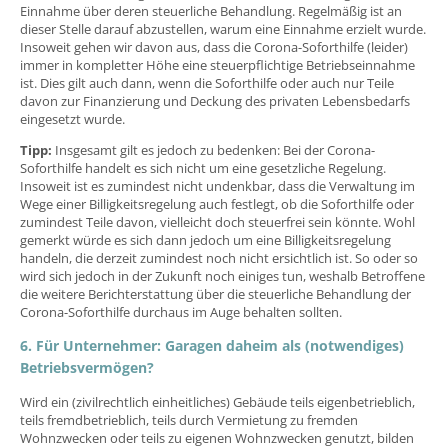
Einnahme über deren steuerliche Behandlung. Regelmäßig ist an
dieser Stelle darauf abzustellen, warum eine Einnahme erzielt wurde.
Insoweit gehen wir davon aus, dass die Corona-Soforthilfe (leider)
immer in kompletter Höhe eine steuerpflichtige Betriebseinnahme
ist. Dies gilt auch dann, wenn die Soforthilfe oder auch nur Teile
davon zur Finanzierung und Deckung des privaten Lebensbedarfs
eingesetzt wurde.
Tipp:
Insgesamt gilt es jedoch zu bedenken: Bei der Corona-
Soforthilfe handelt es sich nicht um eine gesetzliche Regelung.
Insoweit ist es zumindest nicht undenkbar, dass die Verwaltung im
Wege einer Billigkeitsregelung auch festlegt, ob die Soforthilfe oder
zumindest Teile davon, vielleicht doch steuerfrei sein könnte. Wohl
gemerkt würde es sich dann jedoch um eine Billigkeitsregelung
handeln, die derzeit zumindest noch nicht ersichtlich ist. So oder so
wird sich jedoch in der Zukunft noch einiges tun, weshalb Betroffene
die weitere Berichterstattung über die steuerliche Behandlung der
Corona-Soforthilfe durchaus im Auge behalten sollten.
6. Für Unternehmer: Garagen daheim als (notwendiges)
Betriebsvermögen?
Wird ein (zivilrechtlich einheitliches) Gebäude teils eigenbetrieblich,
teils fremdbetrieblich, teils durch Vermietung zu fremden
Wohnzwecken oder teils zu eigenen Wohnzwecken genutzt, bilden