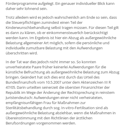
Förderprogramme aufgelegt. Ein genauer individueller Blick kann
daher sehr lohnend sein.
Trotz alledem wird es jedoch wahrscheinlich am Ende so sein, dass
die Steuerpflichtigen zumindest einen Teil der
Kinderwunschbehandlung selbst tragen müssen. Für diesen Teil gilt
es dann zu klären, ob er einkommensteuerlich berücksichtigt
werden kann. Im Ergebnis ist hier ein Abzug als außergewöhnliche
Belastung allgemeiner Art möglich, sofern die persönliche und
individuelle zumutbare Belastung mit den Aufwendungen
überschritten wird.
In der Tat war dies jedoch nicht immer so. So konnten
unverheiratete Paare früher keinerlei Aufwendungen für die
künstliche Befruchtung als außergewöhnliche Belastung zum Abzug
bringen. Geändert hat sich dies erst durch das Urteil des
Bundesfinanzhofs vom 10.5.2007 unter dem Aktenzeichen III R
47/05. Darin urteilten seinerzeit die obersten Finanzrichter der
Republik im Wege der Änderung der Rechtsprechung in reinstem
Juristendeutsch: Aufwendungen einer nicht verheirateten,
empfängnisunfähigen Frau für Maßnahmen zur
Sterilitätsbehandlung durch sog. In-vitro-Fertilisation sind als
außergewöhnliche Belastung abziehbar, wenn die Maßnahmen in
Übereinstimmung mit den Richtlinien der ärztlichen
Berufsordnungen vorgenommen werden.