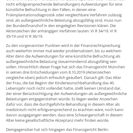
nicht erfolgversprechende Behandlungen) Aufwendungen für eine
künstliche Befruchtung in den Fällen, in denen eine
Präimplantationsdiagnostik oder vergleichbare Verfahren zulässig
sind, als außergewöhnliche Belastung abzugsfähig sind, muss nun
der Bundesfinanzhof in den eingelegten Revisionen klären. Die
Aktenzeichen der anhängigen Verfahren lauten: VI R 34/19, VI R
35/19 und VI R 36/19.
Zu den vorgenannten Punkten wird in der Finanzrechtsprechung
auch weiterhin immer mal wieder problematisiert, bis zu welchem
Alter denn die Aufwendungen für eine künstliche Befruchtung als
außergewöhnliche Belastung steuermindernd abzugsfähig sein
sollen. Hinsichtlich dieser Frage hat sich das Finanzgericht München
in seinen drei Entscheidungen vom 8.10.2019 (Aktenzeichen
vergleiche oben) jedoch erfreulich geäußert. Danach gilt: Das Alter
der Frau, die bei Beginn der Kinderwunschbehandlung das 40.
Lebensjahr noch nicht vollendet hatte, stellt keinen Umstand dar,
der einer Berücksichtigung der Aufwendungen als außergewöhnliche
Belastungen entgegenstehen würde. Es liegen weder Anzeichen
dafür vor, dass die durchgeführte Behandlung in diesem Alter als
medizinisch nicht erfolgversprechend zu erachten wäre, noch kann
davon ausgegangen werden, dass eine Schwangerschaft in diesem
Alter keine gesellschaftliche Akzeptanz mehr finden würde.
Demgegenüber hat sich hingegen das Finanzgericht Berlin-