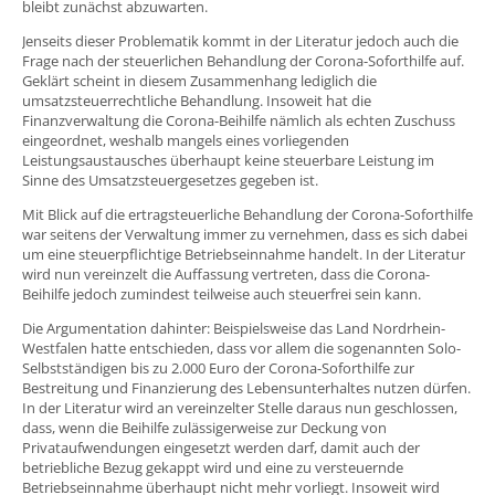
bleibt zunächst abzuwarten.
Jenseits dieser Problematik kommt in der Literatur jedoch auch die
Frage nach der steuerlichen Behandlung der Corona-Soforthilfe auf.
Geklärt scheint in diesem Zusammenhang lediglich die
umsatzsteuerrechtliche Behandlung. Insoweit hat die
Finanzverwaltung die Corona-Beihilfe nämlich als echten Zuschuss
eingeordnet, weshalb mangels eines vorliegenden
Leistungsaustausches überhaupt keine steuerbare Leistung im
Sinne des Umsatzsteuergesetzes gegeben ist.
Mit Blick auf die ertragsteuerliche Behandlung der Corona-Soforthilfe
war seitens der Verwaltung immer zu vernehmen, dass es sich dabei
um eine steuerpflichtige Betriebseinnahme handelt. In der Literatur
wird nun vereinzelt die Auffassung vertreten, dass die Corona-
Beihilfe jedoch zumindest teilweise auch steuerfrei sein kann.
Die Argumentation dahinter: Beispielsweise das Land Nordrhein-
Westfalen hatte entschieden, dass vor allem die sogenannten Solo-
Selbstständigen bis zu 2.000 Euro der Corona-Soforthilfe zur
Bestreitung und Finanzierung des Lebensunterhaltes nutzen dürfen.
In der Literatur wird an vereinzelter Stelle daraus nun geschlossen,
dass, wenn die Beihilfe zulässigerweise zur Deckung von
Privataufwendungen eingesetzt werden darf, damit auch der
betriebliche Bezug gekappt wird und eine zu versteuernde
Betriebseinnahme überhaupt nicht mehr vorliegt. Insoweit wird