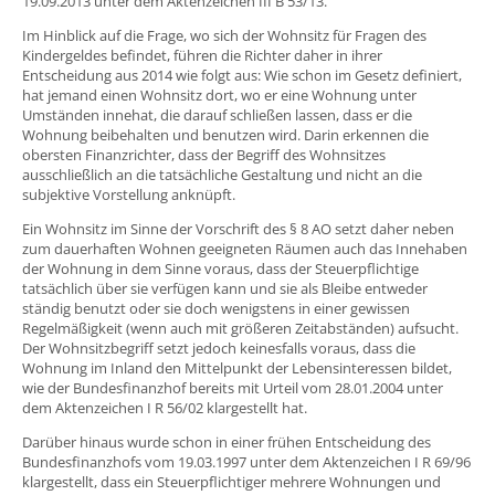
19.09.2013 unter dem Aktenzeichen III B 53/13.
Im Hinblick auf die Frage, wo sich der Wohnsitz für Fragen des
Kindergeldes befindet, führen die Richter daher in ihrer
Entscheidung aus 2014 wie folgt aus: Wie schon im Gesetz definiert,
hat jemand einen Wohnsitz dort, wo er eine Wohnung unter
Umständen innehat, die darauf schließen lassen, dass er die
Wohnung beibehalten und benutzen wird. Darin erkennen die
obersten Finanzrichter, dass der Begriff des Wohnsitzes
ausschließlich an die tatsächliche Gestaltung und nicht an die
subjektive Vorstellung anknüpft.
Ein Wohnsitz im Sinne der Vorschrift des § 8 AO setzt daher neben
zum dauerhaften Wohnen geeigneten Räumen auch das Innehaben
der Wohnung in dem Sinne voraus, dass der Steuerpflichtige
tatsächlich über sie verfügen kann und sie als Bleibe entweder
ständig benutzt oder sie doch wenigstens in einer gewissen
Regelmäßigkeit (wenn auch mit größeren Zeitabständen) aufsucht.
Der Wohnsitzbegriff setzt jedoch keinesfalls voraus, dass die
Wohnung im Inland den Mittelpunkt der Lebensinteressen bildet,
wie der Bundesfinanzhof bereits mit Urteil vom 28.01.2004 unter
dem Aktenzeichen I R 56/02 klargestellt hat.
Darüber hinaus wurde schon in einer frühen Entscheidung des
Bundesfinanzhofs vom 19.03.1997 unter dem Aktenzeichen I R 69/96
klargestellt, dass ein Steuerpflichtiger mehrere Wohnungen und