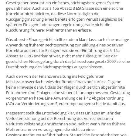
Gesetzgeber bewusst ein einfaches, stichtagsbezogenes System
gewählt habe. Auch aus § 15a Absatz 3 EStG lasse sich eine solche
Korrektur nicht ableiten, da diese Norm lediglich die
Rückgängigmachung eines bereits erfolgten Verlustausgleichs bei
späteren Einlageminderungen regele und gerade nicht die
Rückführung früherer Mehrentnahmen erfasse.
Das oberste Finanzgericht stellte zudem klar, dass auch eine analoge
Anwendung früherer Rechtsprechung zur Bildung eines positiven
Korrekturpostens für Einlagen, wie sie vor Einführung des § 15a
Absatz 1a EStG anerkannt war, nicht mehr zulässig ist. Seit der
gesetzlichen Neuregelung durch das Jahressteuergesetz 2009 sei eine
Durchbrechung des Stichtagsprinzips ausgeschlossen.
Auch den von der Finanzverwaltung ins Feld geführten
Missbrauchsverdacht wies der Bundesfinanzhof zurück. Es gebe
keine Hinweise darauf, dass der Kläger durch zeitlich abgestimmte
Entnahmen und Einlagen eine steuerlich unangemessene Gestaltung
vorgenommen habe. Eine Anwendung des § 42 Abgabenordnung
(AO) zur Verhinderung von Steuerumgehungen scheide damit aus.
Insgesamt stellt die Entscheidung klar, dass Einlagen im Jahr der
Verlustentstehung bei der Berechnung des verrechenbaren
Verlustes vollständig anzurechnen sind, selbst wenn ihnen frühere
Mehrentnahmen vorausgingen, die nicht zu einer
Gewinnzurechnung geführt haben. Steuerliche Besonderheiten wie