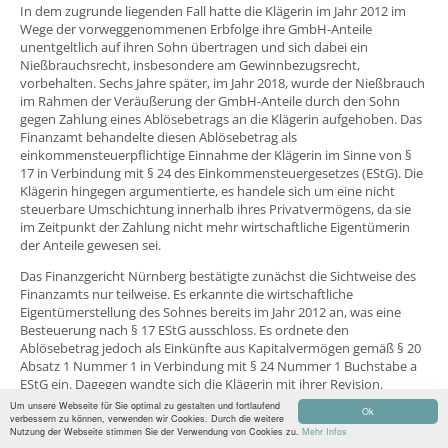
In dem zugrunde liegenden Fall hatte die Klägerin im Jahr 2012 im
Wege der vorweggenommenen Erbfolge ihre GmbH-Anteile
unentgeltlich auf ihren Sohn übertragen und sich dabei ein
Nießbrauchsrecht, insbesondere am Gewinnbezugsrecht,
vorbehalten. Sechs Jahre später, im Jahr 2018, wurde der Nießbrauch
im Rahmen der Veräußerung der GmbH-Anteile durch den Sohn
gegen Zahlung eines Ablösebetrags an die Klägerin aufgehoben. Das
Finanzamt behandelte diesen Ablösebetrag als
einkommensteuerpflichtige Einnahme der Klägerin im Sinne von §
17 in Verbindung mit § 24 des Einkommensteuergesetzes (EStG). Die
Klägerin hingegen argumentierte, es handele sich um eine nicht
steuerbare Umschichtung innerhalb ihres Privatvermögens, da sie
im Zeitpunkt der Zahlung nicht mehr wirtschaftliche Eigentümerin
der Anteile gewesen sei.
Das Finanzgericht Nürnberg bestätigte zunächst die Sichtweise des
Finanzamts nur teilweise. Es erkannte die wirtschaftliche
Eigentümerstellung des Sohnes bereits im Jahr 2012 an, was eine
Besteuerung nach § 17 EStG ausschloss. Es ordnete den
Ablösebetrag jedoch als Einkünfte aus Kapitalvermögen gemäß § 20
Absatz 1 Nummer 1 in Verbindung mit § 24 Nummer 1 Buchstabe a
EStG ein. Dagegen wandte sich die Klägerin mit ihrer Revision.
Um unsere Webseite für Sie optimal zu gestalten und fortlaufend
Ok
Die obersten Finanzrichter des Bundesfinanzhofs entschieden
verbessern zu können, verwenden wir Cookies. Durch die weitere
zugunsten der Klägerin. Sie hoben das Urteil des Finanzgerichts auf
Nutzung der Webseite stimmen Sie der Verwendung von Cookies zu.
Mehr Infos