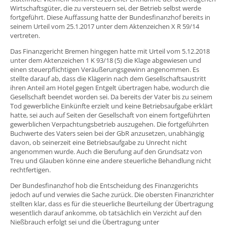
Wirtschaftsgüter, die zu versteuern sei, der Betrieb selbst werde
fortgeführt. Diese Auffassung hatte der Bundesfinanzhof bereits in
seinem Urteil vom 25.1.2017 unter dem Aktenzeichen X R 59/14
vertreten.
Das Finanzgericht Bremen hingegen hatte mit Urteil vom 5.12.2018
unter dem Aktenzeichen 1 K 93/18 (5) die Klage abgewiesen und
einen steuerpflichtigen Veräußerungsgewinn angenommen. Es
stellte darauf ab, dass die Klägerin nach dem Gesellschaftsaustritt
ihren Anteil am Hotel gegen Entgelt übertragen habe, wodurch die
Gesellschaft beendet worden sei. Da bereits der Vater bis zu seinem
Tod gewerbliche Einkünfte erzielt und keine Betriebsaufgabe erklärt
hatte, sei auch auf Seiten der Gesellschaft von einem fortgeführten
gewerblichen Verpachtungsbetrieb auszugehen. Die fortgeführten
Buchwerte des Vaters seien bei der GbR anzusetzen, unabhängig
davon, ob seinerzeit eine Betriebsaufgabe zu Unrecht nicht
angenommen wurde. Auch die Berufung auf den Grundsatz von
Treu und Glauben könne eine andere steuerliche Behandlung nicht
rechtfertigen.
Der Bundesfinanzhof hob die Entscheidung des Finanzgerichts
jedoch auf und verwies die Sache zurück. Die obersten Finanzrichter
stellten klar, dass es für die steuerliche Beurteilung der Übertragung
wesentlich darauf ankomme, ob tatsächlich ein Verzicht auf den
Nießbrauch erfolgt sei und die Übertragung unter