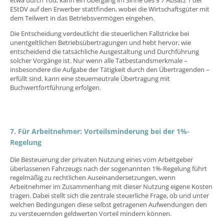
etwa durch Tod, kann ein Übergang im Sinne des § 7 Absatz 1 der
EStDV auf den Erwerber stattfinden, wobei die Wirtschaftsgüter mit
dem Teilwert in das Betriebsvermögen eingehen.
Die Entscheidung verdeutlicht die steuerlichen Fallstricke bei
unentgeltlichen Betriebsübertragungen und hebt hervor, wie
entscheidend die tatsächliche Ausgestaltung und Durchführung
solcher Vorgänge ist. Nur wenn alle Tatbestandsmerkmale –
insbesondere die Aufgabe der Tätigkeit durch den Übertragenden –
erfüllt sind, kann eine steuerneutrale Übertragung mit
Buchwertfortführung erfolgen.
7. Für Arbeitnehmer: Vorteilsminderung bei der 1%-
Regelung
Die Besteuerung der privaten Nutzung eines vom Arbeitgeber
überlassenen Fahrzeugs nach der sogenannten 1%-Regelung führt
regelmäßig zu rechtlichen Auseinandersetzungen, wenn
Arbeitnehmer im Zusammenhang mit dieser Nutzung eigene Kosten
tragen. Dabei stellt sich die zentrale steuerliche Frage, ob und unter
welchen Bedingungen diese selbst getragenen Aufwendungen den
zu versteuernden geldwerten Vorteil mindern können.