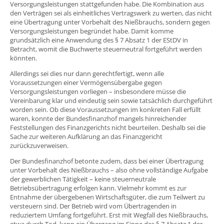
Versorgungsleistungen stattgefunden habe. Die Kombination aus
den Verträgen sei als einheitliches Vertragswerk zu werten, das nicht
eine Übertragung unter Vorbehalt des Nießbrauchs, sondern gegen
Versorgungsleistungen begründet habe. Damit komme
grundsätzlich eine Anwendung des § 7 Absatz 1 der EStDV in
Betracht, womit die Buchwerte steuerneutral fortgeführt werden
könnten.
Allerdings sei dies nur dann gerechtfertigt, wenn alle
Voraussetzungen einer Vermögensübergabe gegen
Versorgungsleistungen vorliegen – insbesondere müsse die
Vereinbarung klar und eindeutig sein sowie tatsächlich durchgeführt
worden sein. Ob diese Voraussetzungen im konkreten Fall erfüllt
waren, konnte der Bundesfinanzhof mangels hinreichender
Feststellungen des Finanzgerichts nicht beurteilen. Deshalb sei die
Sache zur weiteren Aufklärung an das Finanzgericht
zurückzuverweisen.
Der Bundesfinanzhof betonte zudem, dass bei einer Übertragung
unter Vorbehalt des Nießbrauchs – also ohne vollständige Aufgabe
der gewerblichen Tätigkeit – keine steuerneutrale
Betriebsübertragung erfolgen kann. Vielmehr kommt es zur
Entnahme der übergebenen Wirtschaftsgüter, die zum Teilwert zu
versteuern sind. Der Betrieb wird vom Übertragenden in
reduziertem Umfang fortgeführt. Erst mit Wegfall des Nießbrauchs,