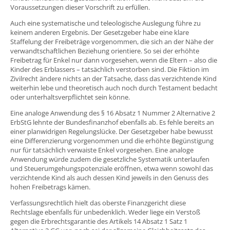
Voraussetzungen dieser Vorschrift zu erfüllen.
Auch eine systematische und teleologische Auslegung führe zu
keinem anderen Ergebnis. Der Gesetzgeber habe eine klare
Staffelung der Freibeträge vorgenommen, die sich an der Nähe der
verwandtschaftlichen Beziehung orientiere. So sei der erhöhte
Freibetrag für Enkel nur dann vorgesehen, wenn die Eltern – also die
Kinder des Erblassers – tatsächlich verstorben sind. Die Fiktion im
Zivilrecht ändere nichts an der Tatsache, dass das verzichtende Kind
weiterhin lebe und theoretisch auch noch durch Testament bedacht
oder unterhaltsverpflichtet sein könne.
Eine analoge Anwendung des § 16 Absatz 1 Nummer 2 Alternative 2
ErbStG lehnte der Bundesfinanzhof ebenfalls ab. Es fehle bereits an
einer planwidrigen Regelungslücke. Der Gesetzgeber habe bewusst
eine Differenzierung vorgenommen und die erhöhte Begünstigung
nur für tatsächlich verwaiste Enkel vorgesehen. Eine analoge
Anwendung würde zudem die gesetzliche Systematik unterlaufen
und Steuerumgehungspotenziale eröffnen, etwa wenn sowohl das
verzichtende Kind als auch dessen Kind jeweils in den Genuss des
hohen Freibetrags kämen.
Verfassungsrechtlich hielt das oberste Finanzgericht diese
Rechtslage ebenfalls für unbedenklich. Weder liege ein Verstoß
gegen die Erbrechtsgarantie des Artikels 14 Absatz 1 Satz 1