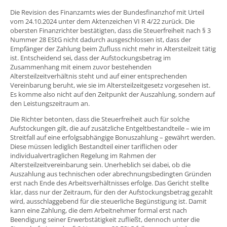
Die Revision des Finanzamts wies der Bundesfinanzhof mit Urteil
vom 24.10.2024 unter dem Aktenzeichen VI R 4/22 zurück. Die
obersten Finanzrichter bestätigten, dass die Steuerfreiheit nach § 3
Nummer 28 EStG nicht dadurch ausgeschlossen ist, dass der
Empfänger der Zahlung beim Zufluss nicht mehr in Altersteilzeit tätig
ist. Entscheidend sei, dass der Aufstockungsbetrag im
Zusammenhang mit einem zuvor bestehenden
Altersteilzeitverhältnis steht und auf einer entsprechenden
Vereinbarung beruht, wie sie im Altersteilzeitgesetz vorgesehen ist.
Es komme also nicht auf den Zeitpunkt der Auszahlung, sondern auf
den Leistungszeitraum an.
Die Richter betonten, dass die Steuerfreiheit auch für solche
Aufstockungen gilt, die auf zusätzliche Entgeltbestandteile – wie im
Streitfall auf eine erfolgsabhängige Bonuszahlung – gewährt werden.
Diese müssen lediglich Bestandteil einer tariflichen oder
individualvertraglichen Regelung im Rahmen der
Altersteilzeitvereinbarung sein. Unerheblich sei dabei, ob die
Auszahlung aus technischen oder abrechnungsbedingten Gründen
erst nach Ende des Arbeitsverhältnisses erfolge. Das Gericht stellte
klar, dass nur der Zeitraum, für den der Aufstockungsbetrag gezahlt
wird, ausschlaggebend für die steuerliche Begünstigung ist. Damit
kann eine Zahlung, die dem Arbeitnehmer formal erst nach
Beendigung seiner Erwerbstätigkeit zufließt, dennoch unter die