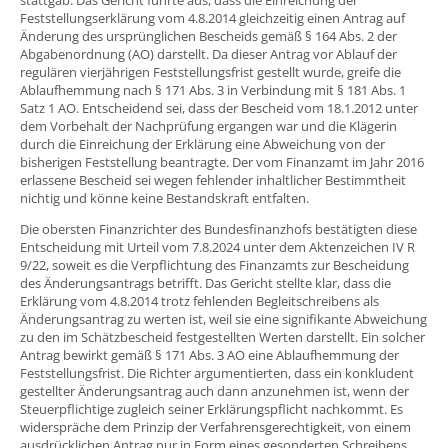
stattgab. Das Gericht führte aus, dass die Einreichung der
Feststellungserklärung vom 4.8.2014 gleichzeitig einen Antrag auf
Änderung des ursprünglichen Bescheids gemäß § 164 Abs. 2 der
Abgabenordnung (AO) darstellt. Da dieser Antrag vor Ablauf der
regulären vierjährigen Feststellungsfrist gestellt wurde, greife die
Ablaufhemmung nach § 171 Abs. 3 in Verbindung mit § 181 Abs. 1
Satz 1 AO. Entscheidend sei, dass der Bescheid vom 18.1.2012 unter
dem Vorbehalt der Nachprüfung ergangen war und die Klägerin
durch die Einreichung der Erklärung eine Abweichung von der
bisherigen Feststellung beantragte. Der vom Finanzamt im Jahr 2016
erlassene Bescheid sei wegen fehlender inhaltlicher Bestimmtheit
nichtig und könne keine Bestandskraft entfalten.
Die obersten Finanzrichter des Bundesfinanzhofs bestätigten diese
Entscheidung mit Urteil vom 7.8.2024 unter dem Aktenzeichen IV R
9/22, soweit es die Verpflichtung des Finanzamts zur Bescheidung
des Änderungsantrags betrifft. Das Gericht stellte klar, dass die
Erklärung vom 4.8.2014 trotz fehlenden Begleitschreibens als
Änderungsantrag zu werten ist, weil sie eine signifikante Abweichung
zu den im Schätzbescheid festgestellten Werten darstellt. Ein solcher
Antrag bewirkt gemäß § 171 Abs. 3 AO eine Ablaufhemmung der
Feststellungsfrist. Die Richter argumentierten, dass ein konkludent
gestellter Änderungsantrag auch dann anzunehmen ist, wenn der
Steuerpflichtige zugleich seiner Erklärungspflicht nachkommt. Es
widerspräche dem Prinzip der Verfahrensgerechtigkeit, von einem
ausdrücklichen Antrag nur in Form eines gesonderten Schreibens