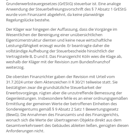
Grunderwerbsteuergesetzes (GrEStG) steuerbar ist. Eine analoge
Anwendung der Steuerbefreiungsvorschrift des § 7 Absatz 1 GrEStG
wurde vom Finanzamt abgelehnt, da keine planwidrige
Regelungslücke bestehe.
Der Kläger war hingegen der Auffassung, dass die Vorgänge im
Wesentlichen der Bereinigung einer unübersichtlichen
Eigentümerstruktur dienten und keine neue wirtschaftliche
Leistungsfähigkeit erzeugt wurde. Er beantragte daher die
vollständige Aufhebung der Steuerbescheide hinsichtlich der
Vertragsteile B, D und E. Das Finanzgericht Köln wies die Klage ab,
weshalb der Kläger mit der Revision zum Bundesfinanzhof
weiterzog.
Die obersten Finanzrichter gaben der Revision mit Urteil vom
31.7.2024 unter dem Aktenzeichen II R 30/21 teilweise statt. Sie
bestätigten zwar die grundsätzliche Steuerbarkeit der
Erwerbsvorgänge, rügten aber die unzutreffende Bemessung der
Gegenleistungen. Insbesondere fehle es an einer ordnungsgemäßen
Ermittlung der gemeinen Werte der betroffenen Einheiten des
Sondereigentums gemäß § 9 Absatz 2 Satz 1 Bewertungsgesetz
(BewG). Die Annahmen des Finanzamts und des Finanzgerichts,
wonach sich die Werte der übertragenen Objekte direkt aus dem
Gesamtverkehrswert des Gebäudes ableiten ließen, genügten diesen
Anforderungen nicht.