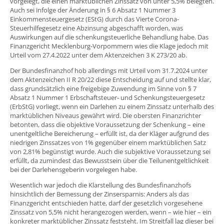
vorgelegt, die einen marktüblichen Zinssatz von unter 5,5% belegten.
Auch sei infolge der Änderung in § 6 Absatz 1 Nummer 3
Einkommensteuergesetz (EStG) durch das Vierte Corona-
Steuerhilfegesetz eine Abzinsung abgeschafft worden, was
Auswirkungen auf die schenkungsteuerliche Behandlung habe. Das
Finanzgericht Mecklenburg-Vorpommern wies die Klage jedoch mit
Urteil vom 27.4.2022 unter dem Aktenzeichen 3 K 273/20 ab.
Der Bundesfinanzhof hob allerdings mit Urteil vom 31.7.2024 unter
dem Aktenzeichen II R 20/22 diese Entscheidung auf und stellte klar,
dass grundsätzlich eine freigebige Zuwendung im Sinne von § 7
Absatz 1 Nummer 1 Erbschaftsteuer- und Schenkungsteuergesetz
(ErbStG) vorliegt, wenn ein Darlehen zu einem Zinssatz unterhalb des
marktüblichen Niveaus gewährt wird. Die obersten Finanzrichter
betonten, dass die objektive Voraussetzung der Schenkung – eine
unentgeltliche Bereicherung – erfüllt ist, da der Kläger aufgrund des
niedrigen Zinssatzes von 1% gegenüber einem marktüblichen Satz
von 2,81% begünstigt wurde. Auch die subjektive Voraussetzung sei
erfüllt, da zumindest das Bewusstsein über die Teilunentgeltlichkeit
bei der Darlehensgeberin vorgelegen habe.
Wesentlich war jedoch die Klarstellung des Bundesfinanzhofs
hinsichtlich der Bemessung der Zinsersparnis: Anders als das
Finanzgericht entschieden hatte, darf der gesetzlich vorgesehene
Zinssatz von 5,5% nicht herangezogen werden, wenn – wie hier – ein
konkreter marktüblicher Zinssatz feststeht. Im Streitfall lag dieser bei