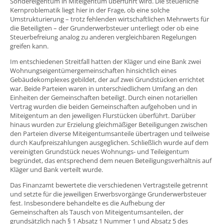
Sondereigentum in Miteigentum überführt wird. Die steuerliche
Kernproblematik liegt hier in der Frage, ob eine solche
Umstrukturierung – trotz fehlenden wirtschaftlichen Mehrwerts für
die Beteiligten – der Grunderwerbsteuer unterliegt oder ob eine
Steuerbefreiung analog zu anderen vergleichbaren Regelungen
greifen kann.
Im entschiedenen Streitfall hatten der Kläger und eine Bank zwei
Wohnungseigentümergemeinschaften hinsichtlich eines
Gebäudekomplexes gebildet, der auf zwei Grundstücken errichtet
war. Beide Parteien waren in unterschiedlichem Umfang an den
Einheiten der Gemeinschaften beteiligt. Durch einen notariellen
Vertrag wurden die beiden Gemeinschaften aufgehoben und in
Miteigentum an den jeweiligen Flurstücken überführt. Darüber
hinaus wurden zur Erzielung gleichmäßiger Beteiligungen zwischen
den Parteien diverse Miteigentumsanteile übertragen und teilweise
durch Kaufpreiszahlungen ausgeglichen. Schließlich wurde auf dem
vereinigten Grundstück neues Wohnungs- und Teileigentum
begründet, das entsprechend dem neuen Beteiligungsverhältnis auf
Kläger und Bank verteilt wurde.
Das Finanzamt bewertete die verschiedenen Vertragsteile getrennt
und setzte für die jeweiligen Erwerbsvorgänge Grunderwerbsteuer
fest. Insbesondere behandelte es die Aufhebung der
Gemeinschaften als Tausch von Miteigentumsanteilen, der
grundsätzlich nach § 1 Absatz 1 Nummer 1 und Absatz 5 des