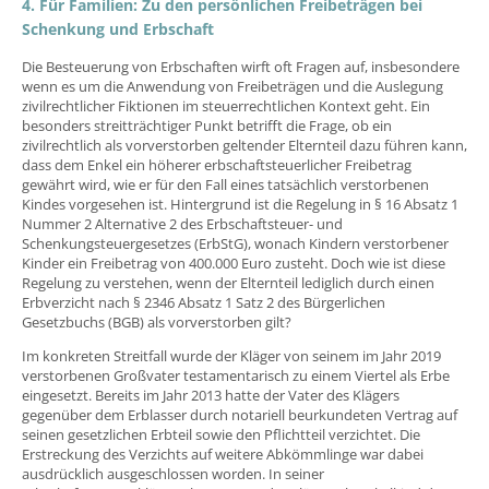
4. Für Familien: Zu den persönlichen Freibeträgen bei
Schenkung und Erbschaft
Die Besteuerung von Erbschaften wirft oft Fragen auf, insbesondere
wenn es um die Anwendung von Freibeträgen und die Auslegung
zivilrechtlicher Fiktionen im steuerrechtlichen Kontext geht. Ein
besonders streitträchtiger Punkt betrifft die Frage, ob ein
zivilrechtlich als vorverstorben geltender Elternteil dazu führen kann,
dass dem Enkel ein höherer erbschaftsteuerlicher Freibetrag
gewährt wird, wie er für den Fall eines tatsächlich verstorbenen
Kindes vorgesehen ist. Hintergrund ist die Regelung in § 16 Absatz 1
Nummer 2 Alternative 2 des Erbschaftsteuer- und
Schenkungsteuergesetzes (ErbStG), wonach Kindern verstorbener
Kinder ein Freibetrag von 400.000 Euro zusteht. Doch wie ist diese
Regelung zu verstehen, wenn der Elternteil lediglich durch einen
Erbverzicht nach § 2346 Absatz 1 Satz 2 des Bürgerlichen
Gesetzbuchs (BGB) als vorverstorben gilt?
Im konkreten Streitfall wurde der Kläger von seinem im Jahr 2019
verstorbenen Großvater testamentarisch zu einem Viertel als Erbe
eingesetzt. Bereits im Jahr 2013 hatte der Vater des Klägers
gegenüber dem Erblasser durch notariell beurkundeten Vertrag auf
seinen gesetzlichen Erbteil sowie den Pflichtteil verzichtet. Die
Erstreckung des Verzichts auf weitere Abkömmlinge war dabei
ausdrücklich ausgeschlossen worden. In seiner