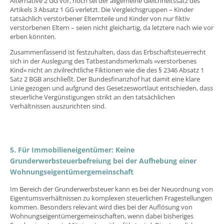
Alternative 2 GG vor, noch sei der allgemeine Gleichheitssatz des
Artikels 3 Absatz 1 GG verletzt. Die Vergleichsgruppen – Kinder
tatsächlich verstorbener Elternteile und Kinder von nur fiktiv
verstorbenen Eltern – seien nicht gleichartig, da letztere nach wie vor
erben könnten.
Zusammenfassend ist festzuhalten, dass das Erbschaftsteuerrecht
sich in der Auslegung des Tatbestandsmerkmals »verstorbenes
Kind« nicht an zivilrechtliche Fiktionen wie die des § 2346 Absatz 1
Satz 2 BGB anschließt. Der Bundesfinanzhof hat damit eine klare
Linie gezogen und aufgrund des Gesetzeswortlaut entschieden, dass
steuerliche Vergünstigungen strikt an den tatsächlichen
Verhältnissen auszurichten sind.
5. Für Immobilieneigentümer: Keine
Grunderwerbsteuerbefreiung bei der Aufhebung einer
Wohnungseigentümergemeinschaft
Im Bereich der Grunderwerbsteuer kann es bei der Neuordnung von
Eigentumsverhältnissen zu komplexen steuerlichen Fragestellungen
kommen. Besonders relevant wird dies bei der Auflösung von
Wohnungseigentümergemeinschaften, wenn dabei bisheriges