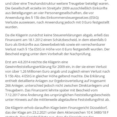
und über eine Treuhandstruktur weitere Treugeber beteiligt waren.
Die Gesellschaft erzielte im Streitjahr 2009 ausschließlich Einkünfte
aus Beteiligungen an vier Personengesellschaften, die vor
Anwendung des § 15b des Einkommensteuergesetzes (EStG)
Verluste auswiesen, nach Anwendung jedoch mit 0 Euro festgestellt
wurden.
Da die Klägerin zunächst keine Steuererklärungen abgab, erließ das
Finanzamt am 18.1.2012 einen Schätzbescheid, in dem ebenfalls 0
Euro als Einkünfte aus Gewerbebetrieb sowie ein verrechenbarer
Verlust nach § 15a EStG in Höhe von 0 Euro festgestellt wurden. Der
Bescheid erging unter dem Vorbehalt der Nachprüfung.
Erst am 4.8.2014 reichte die Klägerin eine
Gewinnfeststellungserklärung für 2009 ein, in der sie einen Verlust
von über 1,26 Millionen Euro angab und zugleich einen Verlust nach
§ 15b Abs. 4 EStG in gleicher Höhe geltend machte. Die Erklärung
enthielt detaillierte Anlagen zur Ergebnisverteilung auf insgesamt
266 Anleger, unterschied jedoch nicht zwischen Direktanlegern und
Treugebern. Das Finanzamt lehnte später mit Bescheid vom
7.12.2017 eine Änderung des ursprünglichen Feststellungsbescheids
unter Hinweis auf die mittlerweile abgelaufene Feststellungsfrist ab.
Die Klägerin erhob daraufhin Klage beim Finanzgericht Düsseldorf,
das der Klage am 23.2.2021 unter dem Aktenzeichen 10 K 3480/18 F