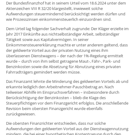
Der Bundesfinanzhof hat in seinem Urteil vom 18.6.2024 unter dem
Aktenzeichen VIII R 32/20 klargestellt, inwieweit solche
Aufwendungen steuermindernd berücksichtigt werden dürfen und
wie Prozesszinsen einkommensteuerlich einzuordnen sind.
Dem Urteil lag folgender Sachverhalt zugrunde: Der Kläger erzielte im
Jahr 2017 Einkünfte aus nichtselbständiger Arbeit, selbständiger
Tätigkeit sowie aus Kapitalvermögen. In seiner
Einkommensteuererklärung machte er unter anderem geltend, dass
der geldwerte Vorteil aus der privaten Nutzung eines ihm
überlassenen Dienstwagens – der nach der 1%-Regelung ermittelt
wurde – durch von ihm selbst getragene Maut-, Fähr-, Park- und
Benzinkosten sowie die Absetzung für Abnutzung eines privaten
Fahrradträgers gemindert werden müsse.
Das Finanzamt lehnte die Minderung des geldwerten Vorteils ab und
erkannte lediglich den Arbeitnehmer-Pauschbetrag an. Nach
teilweiser Abhilfe im Einspruchsverfahren – insbesondere durch
Berücksichtigung der Benzinkosten – blieb die Klage des
Steuerpflichtigen vor dem Finanzgericht erfolglos. Die anschließende
Revision beim obersten Finanzgericht wurde ebenfalls
zurückgewiesen.
Die obersten Finanzrichter entschieden, dass nur solche
Aufwendungen den geldwerten Vorteil aus der Dienstwagennutzung
mindern, die bei einer hypothetischen Kostentragung durch den