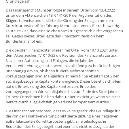
Grundlage sah.
Das Finanzgericht Münster folgte in seinem Urteil vom 13.4.2022
unter dem Aktenzeichen 13 K 141/20 F der Argumentation des
Klägers teilweise und erklärte die Kürzung der Einlagen um den
Korrekturposten »Rückführung Mehrentnahmen« für rechtswidrig.
Es stellte klar, dass eine solche Korrektur gesetzlich nicht vorgesehen
sei. Gegen dieses Urteil legte das Finanzamt Revision beim
Bundesfinanzhof ein.
Die obersten Finanzrichter wiesen mit Urteil vom 10.10.2024 unter
dem Aktenzeichen IV R 10/22 die Revision des Finanzamts zurück.
Nach ihrer Auffassung sind Einlagen, die im Jahr der
Verlustentstehung geleistet werden, vollständig zu berücksichtigen –
unabhängig davon, ob ihnen frühere Mehrentnahmen
vorausgegangen sind. Maßgeblich ist nach § 15a Absatz 1 EStG der
stichtagsbezogene Kapitalkontenvergleich. Dieser bezieht sich allein
auf die Entwicklung des Kapitalkontos vom Ende des
vorangegangenen Wirtschaftsjahres bis zum Ende des Streitjahres.
Frühere Entnahmen bleiben dabei unberücksichtigt, wenn sie nicht
bereits durch ausgleichsfähige Verluste kompensiert wurden.
Die Finanzrichter betonten, dass es keine gesetzliche Grundlage für
die von der Finanzverwaltung praktizierte Bildung eines negativen
außerbilanziellen Korrekturpostens gibt. Eine teleologische
Reduktion des Einlagebegriffs sei ebenfalls nicht zulässig, da der