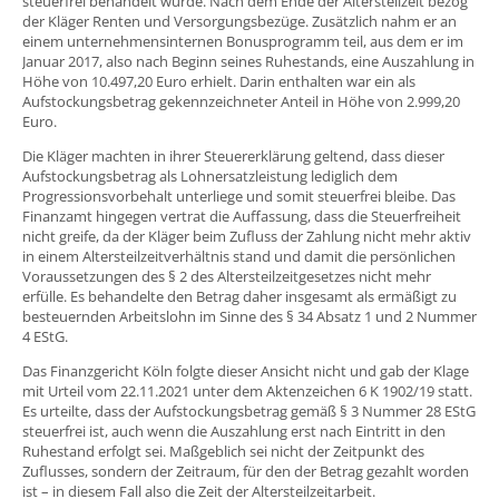
steuerfrei behandelt wurde. Nach dem Ende der Altersteilzeit bezog
der Kläger Renten und Versorgungsbezüge. Zusätzlich nahm er an
einem unternehmensinternen Bonusprogramm teil, aus dem er im
Januar 2017, also nach Beginn seines Ruhestands, eine Auszahlung in
Höhe von 10.497,20 Euro erhielt. Darin enthalten war ein als
Aufstockungsbetrag gekennzeichneter Anteil in Höhe von 2.999,20
Euro.
Die Kläger machten in ihrer Steuererklärung geltend, dass dieser
Aufstockungsbetrag als Lohnersatzleistung lediglich dem
Progressionsvorbehalt unterliege und somit steuerfrei bleibe. Das
Finanzamt hingegen vertrat die Auffassung, dass die Steuerfreiheit
nicht greife, da der Kläger beim Zufluss der Zahlung nicht mehr aktiv
in einem Altersteilzeitverhältnis stand und damit die persönlichen
Voraussetzungen des § 2 des Altersteilzeitgesetzes nicht mehr
erfülle. Es behandelte den Betrag daher insgesamt als ermäßigt zu
besteuernden Arbeitslohn im Sinne des § 34 Absatz 1 und 2 Nummer
4 EStG.
Das Finanzgericht Köln folgte dieser Ansicht nicht und gab der Klage
mit Urteil vom 22.11.2021 unter dem Aktenzeichen 6 K 1902/19 statt.
Es urteilte, dass der Aufstockungsbetrag gemäß § 3 Nummer 28 EStG
steuerfrei ist, auch wenn die Auszahlung erst nach Eintritt in den
Ruhestand erfolgt sei. Maßgeblich sei nicht der Zeitpunkt des
Zuflusses, sondern der Zeitraum, für den der Betrag gezahlt worden
ist – in diesem Fall also die Zeit der Altersteilzeitarbeit.