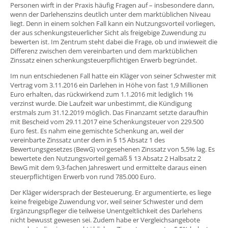
Personen wirft in der Praxis häufig Fragen auf – insbesondere dann,
wenn der Darlehenszins deutlich unter dem marktüblichen Niveau
liegt. Denn in einem solchen Fall kann ein Nutzungsvorteil vorliegen,
der aus schenkungsteuerlicher Sicht als freigebige Zuwendung zu
bewerten ist. Im Zentrum steht dabei die Frage, ob und inwieweit die
Differenz zwischen dem vereinbarten und dem marktüblichen
Zinssatz einen schenkungsteuerpflichtigen Erwerb begründet.
Im nun entschiedenen Fall hatte ein Kläger von seiner Schwester mit
Vertrag vom 3.11.2016 ein Darlehen in Höhe von fast 1,9 Millionen
Euro erhalten, das rückwirkend zum 1.1.2016 mit lediglich 1%
verzinst wurde. Die Laufzeit war unbestimmt, die Kündigung
erstmals zum 31.12.2019 möglich. Das Finanzamt setzte daraufhin
mit Bescheid vom 29.11.2017 eine Schenkungsteuer von 229.500
Euro fest. Es nahm eine gemischte Schenkung an, weil der
vereinbarte Zinssatz unter dem in § 15 Absatz 1 des
Bewertungsgesetzes (BewG) vorgesehenen Zinssatz von 5,5% lag. Es
bewertete den Nutzungsvorteil gemäß § 13 Absatz 2 Halbsatz 2
BewG mit dem 9,3-fachen Jahreswert und ermittelte daraus einen
steuerpflichtigen Erwerb von rund 785.000 Euro.
Der Kläger widersprach der Besteuerung. Er argumentierte, es liege
keine freigebige Zuwendung vor, weil seiner Schwester und dem
Ergänzungspfleger die teilweise Unentgeltlichkeit des Darlehens
nicht bewusst gewesen sei. Zudem habe er Vergleichsangebote