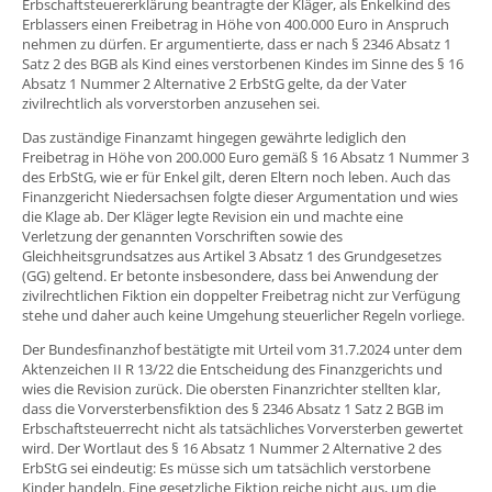
Erbschaftsteuererklärung beantragte der Kläger, als Enkelkind des
Erblassers einen Freibetrag in Höhe von 400.000 Euro in Anspruch
nehmen zu dürfen. Er argumentierte, dass er nach § 2346 Absatz 1
Satz 2 des BGB als Kind eines verstorbenen Kindes im Sinne des § 16
Absatz 1 Nummer 2 Alternative 2 ErbStG gelte, da der Vater
zivilrechtlich als vorverstorben anzusehen sei.
Das zuständige Finanzamt hingegen gewährte lediglich den
Freibetrag in Höhe von 200.000 Euro gemäß § 16 Absatz 1 Nummer 3
des ErbStG, wie er für Enkel gilt, deren Eltern noch leben. Auch das
Finanzgericht Niedersachsen folgte dieser Argumentation und wies
die Klage ab. Der Kläger legte Revision ein und machte eine
Verletzung der genannten Vorschriften sowie des
Gleichheitsgrundsatzes aus Artikel 3 Absatz 1 des Grundgesetzes
(GG) geltend. Er betonte insbesondere, dass bei Anwendung der
zivilrechtlichen Fiktion ein doppelter Freibetrag nicht zur Verfügung
stehe und daher auch keine Umgehung steuerlicher Regeln vorliege.
Der Bundesfinanzhof bestätigte mit Urteil vom 31.7.2024 unter dem
Aktenzeichen II R 13/22 die Entscheidung des Finanzgerichts und
wies die Revision zurück. Die obersten Finanzrichter stellten klar,
dass die Vorversterbensfiktion des § 2346 Absatz 1 Satz 2 BGB im
Erbschaftsteuerrecht nicht als tatsächliches Vorversterben gewertet
wird. Der Wortlaut des § 16 Absatz 1 Nummer 2 Alternative 2 des
ErbStG sei eindeutig: Es müsse sich um tatsächlich verstorbene
Kinder handeln. Eine gesetzliche Fiktion reiche nicht aus, um die