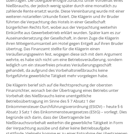
übertragen. Die Übergabe erfolgte zunächst unter Vorbehalt eines
Nießbrauchs, der jedoch wenig später durch eine monatlich zu
zahlende Rente ersetzt wurde. Diese Vereinbarung wurde mit einer
weiteren notariellen Urkunde fixiert. Die Klägerin und ihr Bruder
führten die Verpachtung des Hotels in einer Gesellschaft
bürgerlichen Rechts fort, wobei aus der Verpachtung weiterhin
Einkünfte aus Gewerbebetrieb erklärt wurden. Später kam es zur
Auseinandersetzung der Gesellschaft, in deren Zuge die Klägerin
ihren Miteigentumsanteil am Hotel gegen Entgelt auf ihren Bruder
übertrug. Das Finanzamt stellte für die Klägerin einen
Veräußerungsgewinn fest, wogegen diese sich mit dem Argument
wehrte, es habe sich nicht um eine Betriebsveräußerung, sondern
lediglich um ein steuerfreies privates Veräußerungsgeschäft
gehandelt, da aufgrund des Vorbehaltsnießbrauchs keine
fortgeführte gewerbliche Tätigkeit mehr vorgelegen habe.
Die Klägerin berief sich auf die Rechtsprechung der obersten
Finanzrichter, wonach bei der Übertragung eines Betriebs unter
Vorbehalt des Nießbrauchs keine unentgeltliche
Betriebsübertragung im Sinne des § 7 Absatz 1 der
Einkommensteuer-Durchführungsverordnung (EStDV) – heute § 6
Absatz 3 Satz 1 des Einkommensteuergesetzes (EStG) – vorliegt. Dies
begründe sich darin, dass der Übertragende bei
Nießbrauchsvorbehalt weiterhin die gewerbliche Tätigkeit in Form
der Verpachtung ausübe und daher keine Betriebsaufgabe
stattfinde. Vielmehr komme es zu einer Entnahme der übertragenen