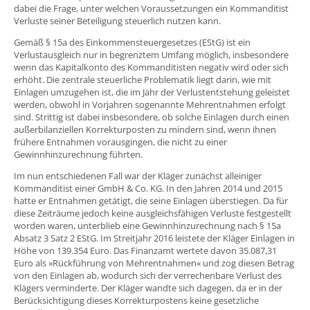
dabei die Frage, unter welchen Voraussetzungen ein Kommanditist
Verluste seiner Beteiligung steuerlich nutzen kann.
Gemäß § 15a des Einkommensteuergesetzes (EStG) ist ein
Verlustausgleich nur in begrenztem Umfang möglich, insbesondere
wenn das Kapitalkonto des Kommanditisten negativ wird oder sich
erhöht. Die zentrale steuerliche Problematik liegt darin, wie mit
Einlagen umzugehen ist, die im Jahr der Verlustentstehung geleistet
werden, obwohl in Vorjahren sogenannte Mehrentnahmen erfolgt
sind. Strittig ist dabei insbesondere, ob solche Einlagen durch einen
außerbilanziellen Korrekturposten zu mindern sind, wenn ihnen
frühere Entnahmen vorausgingen, die nicht zu einer
Gewinnhinzurechnung führten.
Im nun entschiedenen Fall war der Kläger zunächst alleiniger
Kommanditist einer GmbH & Co. KG. In den Jahren 2014 und 2015
hatte er Entnahmen getätigt, die seine Einlagen überstiegen. Da für
diese Zeiträume jedoch keine ausgleichsfähigen Verluste festgestellt
worden waren, unterblieb eine Gewinnhinzurechnung nach § 15a
Absatz 3 Satz 2 EStG. Im Streitjahr 2016 leistete der Kläger Einlagen in
Höhe von 139.354 Euro. Das Finanzamt wertete davon 35.087,31
Euro als »Rückführung von Mehrentnahmen« und zog diesen Betrag
von den Einlagen ab, wodurch sich der verrechenbare Verlust des
Klägers verminderte. Der Kläger wandte sich dagegen, da er in der
Berücksichtigung dieses Korrekturpostens keine gesetzliche