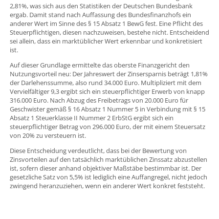
2,81%, was sich aus den Statistiken der Deutschen Bundesbank
ergab. Damit stand nach Auffassung des Bundesfinanzhofs ein
anderer Wert im Sinne des § 15 Absatz 1 BewG fest. Eine Pflicht des
Steuerpflichtigen, diesen nachzuweisen, bestehe nicht. Entscheidend
sei allein, dass ein marktüblicher Wert erkennbar und konkretisiert
ist.
Auf dieser Grundlage ermittelte das oberste Finanzgericht den
Nutzungsvorteil neu: Der Jahreswert der Zinsersparnis beträgt 1,81%
der Darlehenssumme, also rund 34.000 Euro. Multipliziert mit dem
Vervielfältiger 9,3 ergibt sich ein steuerpflichtiger Erwerb von knapp
316.000 Euro. Nach Abzug des Freibetrags von 20.000 Euro für
Geschwister gemäß § 16 Absatz 1 Nummer 5 in Verbindung mit § 15
Absatz 1 Steuerklasse II Nummer 2 ErbStG ergibt sich ein
steuerpflichtiger Betrag von 296.000 Euro, der mit einem Steuersatz
von 20% zu versteuern ist.
Diese Entscheidung verdeutlicht, dass bei der Bewertung von
Zinsvorteilen auf den tatsächlich marktüblichen Zinssatz abzustellen
ist, sofern dieser anhand objektiver Maßstäbe bestimmbar ist. Der
gesetzliche Satz von 5,5% ist lediglich eine Auffangregel, nicht jedoch
zwingend heranzuziehen, wenn ein anderer Wert konkret feststeht.