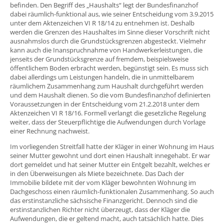
befinden. Den Begriff des „Haushalts“ legt der Bundesfinanzhof
dabei räumlich-funktional aus, wie seiner Entscheidung vom 3.9.2015
unter dem Aktenzeichen VI R 18/14 zu entnehmen ist. Deshalb
werden die Grenzen des Haushaltes im Sinne dieser Vorschrift nicht
ausnahmslos durch die Grundstücksgrenzen abgesteckt. Vielmehr
kann auch die Inanspruchnahme von Handwerkerleistungen, die
jenseits der Grundstücksgrenze auf fremdem, beispielsweise
öffentlichem Boden erbracht werden, begünstigt sein. Es muss sich
dabei allerdings um Leistungen handeln, die in unmittelbarem
räumlichem Zusammenhang zum Haushalt durchgeführt werden
und dem Haushalt dienen. So die vom Bundesfinanzhof definierten
Voraussetzungen in der Entscheidung vom 21.2.2018 unter dem
Aktenzeichen VI R 18/16. Formell verlangt die gesetzliche Regelung
weiter, dass der Steuerpflichtige die Aufwendungen durch Vorlage
einer Rechnung nachweist.
Im vorliegenden Streitfall hatte der Kläger in einer Wohnung im Haus
seiner Mutter gewohnt und dort einen Haushalt innegehabt. Er war
dort gemeldet und hat seiner Mutter ein Entgelt bezahlt, welches er
in den Überweisungen als Miete bezeichnete. Das Dach der
Immobilie bildete mit der vom Kläger bewohnten Wohnung im
Dachgeschoss einen räumlich-funktionalen Zusammenhang. So auch
das erstinstanzliche sächsische Finanzgericht. Dennoch sind die
erstinstanzlichen Richter nicht überzeugt, dass der Kläger die
Aufwendungen, die er geltend macht, auch tatsächlich hatte. Dies