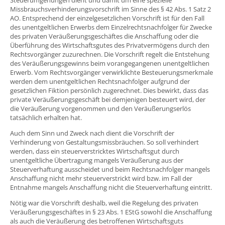
Missbrauchsverhinderungsvorschrift im Sinne des § 42 Abs. 1 Satz 2
AO. Entsprechend der einzelgesetzlichen Vorschrift ist für den Fall
des unentgeltlichen Erwerbs dem Einzelrechtsnachfolger für Zwecke
des privaten Veräußerungsgeschäftes die Anschaffung oder die
Überführung des Wirtschaftsgutes des Privatvermögens durch den
Rechtsvorgänger zuzurechnen. Die Vorschrift regelt die Entstehung
des Veräußerungsgewinns beim vorangegangenen unentgeltlichen
Erwerb. Vom Rechtsvorgänger verwirklichte Besteuerungsmerkmale
werden dem unentgeltlichen Rechtsnachfolger aufgrund der
gesetzlichen Fiktion persönlich zugerechnet. Dies bewirkt, dass das
private Veräußerungsgeschäft bei demjenigen besteuert wird, der
die Veräußerung vorgenommen und den Veräußerungserlös
tatsächlich erhalten hat.
Auch dem Sinn und Zweck nach dient die Vorschrift der
Verhinderung von Gestaltungsmissbräuchen. So soll verhindert
werden, dass ein steuerverstricktes Wirtschaftsgut durch
unentgeltliche Übertragung mangels Veräußerung aus der
Steuerverhaftung ausscheidet und beim Rechtsnachfolger mangels
Anschaffung nicht mehr steuerverstrickt wird bzw. im Fall der
Entnahme mangels Anschaffung nicht die Steuerverhaftung eintritt.
Nötig war die Vorschrift deshalb, weil die Regelung des privaten
Veräußerungsgeschäftes in § 23 Abs. 1 EStG sowohl die Anschaffung
als auch die Veräußerung des betroffenen Wirtschaftsguts