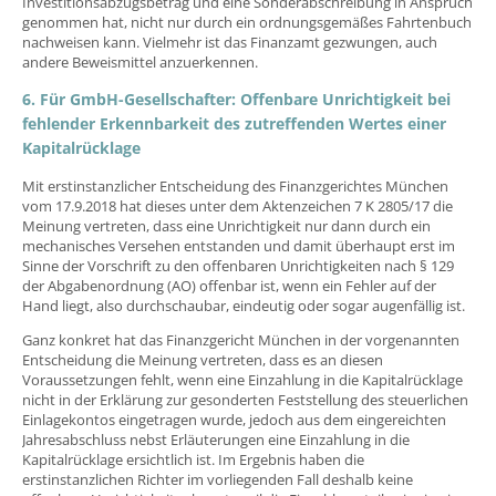
Investitionsabzugsbetrag und eine Sonderabschreibung in Anspruch
genommen hat, nicht nur durch ein ordnungsgemäßes Fahrtenbuch
nachweisen kann. Vielmehr ist das Finanzamt gezwungen, auch
andere Beweismittel anzuerkennen.
6. Für GmbH-Gesellschafter: Offenbare Unrichtigkeit bei
fehlender Erkennbarkeit des zutreffenden Wertes einer
Kapitalrücklage
Mit erstinstanzlicher Entscheidung des Finanzgerichtes München
vom 17.9.2018 hat dieses unter dem Aktenzeichen 7 K 2805/17 die
Meinung vertreten, dass eine Unrichtigkeit nur dann durch ein
mechanisches Versehen entstanden und damit überhaupt erst im
Sinne der Vorschrift zu den offenbaren Unrichtigkeiten nach § 129
der Abgabenordnung (AO) offenbar ist, wenn ein Fehler auf der
Hand liegt, also durchschaubar, eindeutig oder sogar augenfällig ist.
Ganz konkret hat das Finanzgericht München in der vorgenannten
Entscheidung die Meinung vertreten, dass es an diesen
Voraussetzungen fehlt, wenn eine Einzahlung in die Kapitalrücklage
nicht in der Erklärung zur gesonderten Feststellung des steuerlichen
Einlagekontos eingetragen wurde, jedoch aus dem eingereichten
Jahresabschluss nebst Erläuterungen eine Einzahlung in die
Kapitalrücklage ersichtlich ist. Im Ergebnis haben die
erstinstanzlichen Richter im vorliegenden Fall deshalb keine