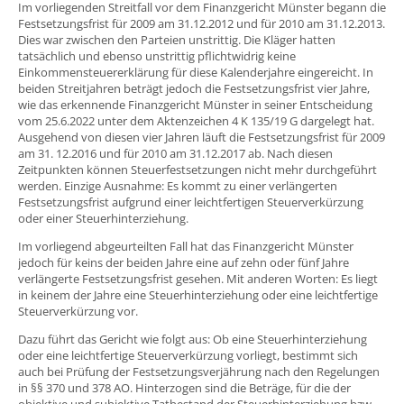
Im vorliegenden Streitfall vor dem Finanzgericht Münster begann die
Festsetzungsfrist für 2009 am 31.12.2012 und für 2010 am 31.12.2013.
Dies war zwischen den Parteien unstrittig. Die Kläger hatten
tatsächlich und ebenso unstrittig pflichtwidrig keine
Einkommensteuererklärung für diese Kalenderjahre eingereicht. In
beiden Streitjahren beträgt jedoch die Festsetzungsfrist vier Jahre,
wie das erkennende Finanzgericht Münster in seiner Entscheidung
vom 25.6.2022 unter dem Aktenzeichen 4 K 135/19 G dargelegt hat.
Ausgehend von diesen vier Jahren läuft die Festsetzungsfrist für 2009
am 31. 12.2016 und für 2010 am 31.12.2017 ab. Nach diesen
Zeitpunkten können Steuerfestsetzungen nicht mehr durchgeführt
werden. Einzige Ausnahme: Es kommt zu einer verlängerten
Festsetzungsfrist aufgrund einer leichtfertigen Steuerverkürzung
oder einer Steuerhinterziehung.
Im vorliegend abgeurteilten Fall hat das Finanzgericht Münster
jedoch für keins der beiden Jahre eine auf zehn oder fünf Jahre
verlängerte Festsetzungsfrist gesehen. Mit anderen Worten: Es liegt
in keinem der Jahre eine Steuerhinterziehung oder eine leichtfertige
Steuerverkürzung vor.
Dazu führt das Gericht wie folgt aus: Ob eine Steuerhinterziehung
oder eine leichtfertige Steuerverkürzung vorliegt, bestimmt sich
auch bei Prüfung der Festsetzungsverjährung nach den Regelungen
in §§ 370 und 378 AO. Hinterzogen sind die Beträge, für die der
objektive und subjektive Tatbestand der Steuerhinterziehung bzw.