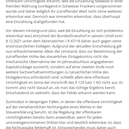
offenbare Unrichtigkeit erkannt, weil die Einzahlung teilweise in einer
fremden Währung (vorliegend in Schweizer Franken) vorgenommen
wurde und daher lediglich ihr zutreffender Wert nicht ohne weiteres
erkennbar war. Dennoch war immerhin erkennbar, dass überhaupt
eine Einzahlung stattgefunden hat.
Vor diesem Hintergrund (also, weil die Einzahlung an sich problemlos
erkennbar war) entschied der Bundesfinanzhof in seinem Urteil vom
8.12.2021 unter dem Aktenzeichen I R 47/18 daher auch gegen seine
erstinstanzlichen Kollegen. Aufgrund der aktuellen Entscheidung gilt
nun erfreulicherweise: Allein der Umstand, dass zur Bestimmung der
zutreffenden Höhe des steuerlichen Einlagekontos nicht die
mechanische Übernahme der im Jahresabschluss angegebenen
Kapitalrücklage ausreicht, sondern auf einer zweiten Stufe noch
weitere Sachverhaltsermittlungen zu tatsächlicher Höhe des
Einlagekontos erforderlich sind, schließt allein eine offenbare
Unrichtigkeit im Sinne der Vorschrift des § 129 Satz 1 AO nicht aus. Es
kommt also nicht darauf an, ob man das richtige Ergebnis kennt.
Entscheidend ist vielmehr, dass der Fehler erkannt werden kann.
Zumindest in denjenigen Fällen, in denen die offenbare Unrichtigkeit
auf der versehentlichen Nichtangabe eines Wertes in der
Steuererklärung beruht, ist die Regelung der offenbaren
Unrichtigkeiten bereits dann anwendbar, wenn für jeden
unvoreingenommenen Dritten klar und deutlich erkennbar ist, dass
die Nichtangabe fehlerhaft ist. Entsprechendes muss daher auch