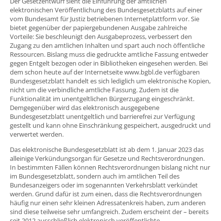
Der Gesetzentwurf sieht die Einführung der amtlichen
elektronischen Veröffentlichung des Bundesgesetzblatts auf einer
vom Bundesamt für Justiz betriebenen Internetplattform vor. Sie
bietet gegenüber der papiergebundenen Ausgabe zahlreiche
Vorteile: Sie beschleunigt den Ausgabeprozess, verbessert den
Zugang zu den amtlichen Inhalten und spart auch noch öffentliche
Ressourcen. Bislang muss die gedruckte amtliche Fassung entweder
gegen Entgelt bezogen oder in Bibliotheken eingesehen werden. Bei
dem schon heute auf der Internetseite www.bgbl.de verfügbaren
Bundesgesetzblatt handelt es sich lediglich um elektronische Kopien,
nicht um die verbindliche amtliche Fassung. Zudem ist die
Funktionalität im unentgeltlichen Bürgerzugang eingeschränkt.
Demgegenüber wird das elektronisch ausgegebene
Bundesgesetzblatt unentgeltlich und barrierefrei zur Verfügung
gestellt und kann ohne Einschränkung gespeichert, ausgedruckt und
verwertet werden.
Das elektronische Bundesgesetzblatt ist ab dem 1. Januar 2023 das
alleinige Verkündungsorgan für Gesetze und Rechtsverordnungen.
In bestimmten Fällen können Rechtsverordnungen bislang nicht nur
im Bundesgesetzblatt, sondern auch im amtlichen Teil des
Bundesanzeigers oder im sogenannten Verkehrsblatt verkündet
werden. Grund dafür ist zum einen, dass die Rechtsverordnungen
häufig nur einen sehr kleinen Adressatenkreis haben, zum anderen
sind diese teilweise sehr umfangreich. Zudem erscheint der – bereits
seit 2012 ausschließlich elektronisch veröffentlichte –