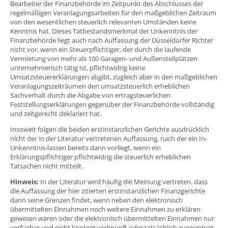
Bearbeiter der Finanzbehörde im Zeitpunkt des Abschlusses der
regelmäßigen Veranlagungsarbeiten für den maßgeblichen Zeitraum
von den wesentlichen steuerlich relevanten Umständen keine
Kenntnis hat. Dieses Tatbestandsmerkmal der Unkenntnis der
Finanzbehörde liegt auch nach Auffassung der Düsseldorfer Richter
nicht vor, wenn ein Steuerpflichtiger, der durch die laufende
Vermietung von mehr als 100 Garagen- und Außenstellplätzen
unternehmerisch tätig ist, pflichtwidrig keine
Umsatzsteuererklärungen abgibt, zugleich aber in den maßgeblichen
Veranlagungszeiträumen den umsatzsteuerlich erheblichen
Sachverhalt durch die Abgabe von ertragsteuerlichen
Feststellungserklärungen gegenüber der Finanzbehörde vollständig
und zeitgerecht deklariert hat.
Insoweit folgen die beiden erstinstanzlichen Gerichte ausdrücklich
nicht der in der Literatur vertretenen Auffassung, nach der ein In-
Unkenntnis-lassen bereits dann vorliegt, wenn ein
Erklärungspflichtiger pflichtwidrig die steuerlich erheblichen
Tatsachen nicht mitteilt.
Hinweis:
In der Literatur wird häufig die Meinung vertreten, dass
die Auffassung der hier zitierten erstinstanzlichen Finanzgerichte
dann seine Grenzen findet, wenn neben den elektronisch
übermittelten Einnahmen noch weitere Einnahmen zu erklären
gewesen wären oder die elektronisch übermittelten Einnahmen nur
verfügbar und nicht konkret verknüpft oder tatsächlich zugeordnet