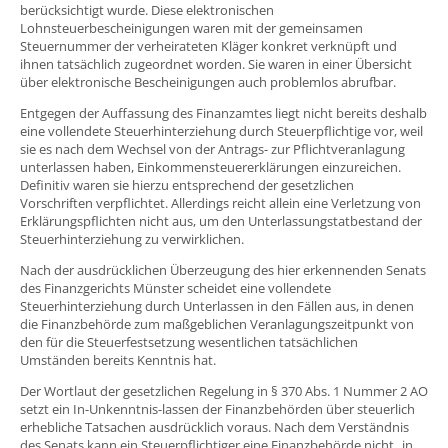
berücksichtigt wurde. Diese elektronischen
Lohnsteuerbescheinigungen waren mit der gemeinsamen
Steuernummer der verheirateten Kläger konkret verknüpft und
ihnen tatsächlich zugeordnet worden. Sie waren in einer Übersicht
über elektronische Bescheinigungen auch problemlos abrufbar.
Entgegen der Auffassung des Finanzamtes liegt nicht bereits deshalb
eine vollendete Steuerhinterziehung durch Steuerpflichtige vor, weil
sie es nach dem Wechsel von der Antrags- zur Pflichtveranlagung
unterlassen haben, Einkommensteuererklärungen einzureichen.
Definitiv waren sie hierzu entsprechend der gesetzlichen
Vorschriften verpflichtet. Allerdings reicht allein eine Verletzung von
Erklärungspflichten nicht aus, um den Unterlassungstatbestand der
Steuerhinterziehung zu verwirklichen.
Nach der ausdrücklichen Überzeugung des hier erkennenden Senats
des Finanzgerichts Münster scheidet eine vollendete
Steuerhinterziehung durch Unterlassen in den Fällen aus, in denen
die Finanzbehörde zum maßgeblichen Veranlagungszeitpunkt von
den für die Steuerfestsetzung wesentlichen tatsächlichen
Umständen bereits Kenntnis hat.
Der Wortlaut der gesetzlichen Regelung in § 370 Abs. 1 Nummer 2 AO
setzt ein In-Unkenntnis-lassen der Finanzbehörden über steuerlich
erhebliche Tatsachen ausdrücklich voraus. Nach dem Verständnis
des Senats kann ein Steuerpflichtiger eine Finanzbehörde nicht „in