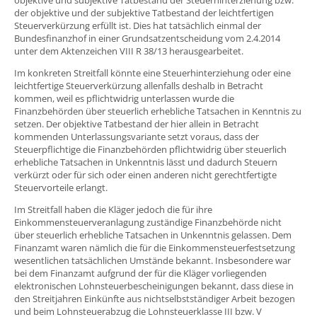
der objektive und der subjektive Tatbestand der leichtfertigen
Steuerverkürzung erfüllt ist. Dies hat tatsächlich einmal der
Bundesfinanzhof in einer Grundsatzentscheidung vom 2.4.2014
unter dem Aktenzeichen VIII R 38/13 herausgearbeitet.
Im konkreten Streitfall könnte eine Steuerhinterziehung oder eine
leichtfertige Steuerverkürzung allenfalls deshalb in Betracht
kommen, weil es pflichtwidrig unterlassen wurde die
Finanzbehörden über steuerlich erhebliche Tatsachen in Kenntnis zu
setzen. Der objektive Tatbestand der hier allein in Betracht
kommenden Unterlassungsvariante setzt voraus, dass der
Steuerpflichtige die Finanzbehörden pflichtwidrig über steuerlich
erhebliche Tatsachen in Unkenntnis lässt und dadurch Steuern
verkürzt oder für sich oder einen anderen nicht gerechtfertigte
Steuervorteile erlangt.
Im Streitfall haben die Kläger jedoch die für ihre
Einkommensteuerveranlagung zuständige Finanzbehörde nicht
über steuerlich erhebliche Tatsachen in Unkenntnis gelassen. Dem
Finanzamt waren nämlich die für die Einkommensteuerfestsetzung
wesentlichen tatsächlichen Umstände bekannt. Insbesondere war
bei dem Finanzamt aufgrund der für die Kläger vorliegenden
elektronischen Lohnsteuerbescheinigungen bekannt, dass diese in
den Streitjahren Einkünfte aus nichtselbstständiger Arbeit bezogen
und beim Lohnsteuerabzug die Lohnsteuerklasse III bzw. V