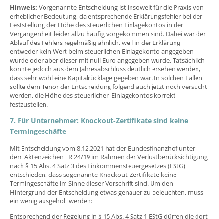
Hinweis:
Vorgenannte Entscheidung ist insoweit für die Praxis von
erheblicher Bedeutung, da entsprechende Erklärungsfehler bei der
Feststellung der Höhe des steuerlichen Einlagekontos in der
Vergangenheit leider allzu häufig vorgekommen sind. Dabei war der
Ablauf des Fehlers regelmäßig ähnlich, weil in der Erklärung
entweder kein Wert beim steuerlichen Einlagekonto angegeben
wurde oder aber dieser mit null Euro angegeben wurde. Tatsächlich
konnte jedoch aus dem Jahresabschluss deutlich ersehen werden,
dass sehr wohl eine Kapitalrücklage gegeben war. In solchen Fällen
sollte dem Tenor der Entscheidung folgend auch jetzt noch versucht
werden, die Höhe des steuerlichen Einlagekontos korrekt
festzustellen.
7. Für Unternehmer: Knockout-Zertifikate sind keine
Termingeschäfte
Mit Entscheidung vom 8.12.2021 hat der Bundesfinanzhof unter
dem Aktenzeichen I R 24/19 im Rahmen der Verlustberücksichtigung
nach § 15 Abs. 4 Satz 3 des Einkommensteuergesetzes (EStG)
entschieden, dass sogenannte Knockout-Zertifikate keine
Termingeschäfte im Sinne dieser Vorschrift sind. Um den
Hintergrund der Entscheidung etwas genauer zu beleuchten, muss
ein wenig ausgeholt werden:
Entsprechend der Regelung in § 15 Abs. 4 Satz 1 EStG dürfen die dort