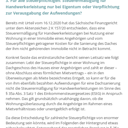
3. Für alle Steuerpflichtigen: Steuerermäßigung für
Handwerkerleistung nur bei Eigentum oder Verpflichtung
zur Verausgabung der Aufwendungen?
Bereits mit Urteil vom 16.12.2020 hat das Sächsische Finanzgericht
unter dem Aktenzeichen 2 K 157/20 entschieden, dass eine
Steuerermäßigung für Handwerkerleistungen bei Nutzung einer
Wohnung in einer Immobilie eines Angehörigen und vom
Steuerpflichtigen getragener Kosten für die Sanierung des Daches
der ihm nicht gehörenden Immobilie nicht in Betracht kommt.
Konkret fasste das erstinstanzliche Gericht seinen Leitsatz wie folgt
zusammen: Lebt der Steuerpflichtige in einer Wohnung im
Dachgeschoss des Hauses einer Angehörigen und zahlt er dieser –
ohne Abschluss eines förmlichen Mietvertrags – ein in den
Überweisungen als Miete bezeichnetes Entgelt, so kann er für die
von ihm ebenfalls bezahlten Aufwendungen für eine Dachsanierung
nicht die Steuerermäßigung für Handwerkerleistungen im Sinne des
§ 35a Abs. 3 Satz 1 des Einkommensteuergesetzes (EStG) in Anspruch
nehmen. Das gilt grundsätzlich unabhängig davon, ob die
Wohnungsüberlassung durch die Angehörige im Rahmen eines
Mietverhältnisses oder unentgeltlich erfolgt ist.
Da diese Entscheidung für zahlreiche Steuerpflichtige von enormer
Bedeutung sein könnte, wird im Folgenden der Hintergrund etwas
näher beleuchtet. Entsprechend der gesetzlichen Regelung in § 35a