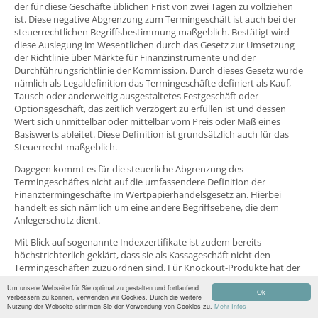
der für diese Geschäfte üblichen Frist von zwei Tagen zu vollziehen
ist. Diese negative Abgrenzung zum Termingeschäft ist auch bei der
steuerrechtlichen Begriffsbestimmung maßgeblich. Bestätigt wird
diese Auslegung im Wesentlichen durch das Gesetz zur Umsetzung
der Richtlinie über Märkte für Finanzinstrumente und der
Durchführungsrichtlinie der Kommission. Durch dieses Gesetz wurde
nämlich als Legaldefinition das Termingeschäfte definiert als Kauf,
Tausch oder anderweitig ausgestaltetes Festgeschäft oder
Optionsgeschäft, das zeitlich verzögert zu erfüllen ist und dessen
Wert sich unmittelbar oder mittelbar vom Preis oder Maß eines
Basiswerts ableitet. Diese Definition ist grundsätzlich auch für das
Steuerrecht maßgeblich.
Dagegen kommt es für die steuerliche Abgrenzung des
Termingeschäftes nicht auf die umfassendere Definition der
Finanztermingeschäfte im Wertpapierhandelsgesetz an. Hierbei
handelt es sich nämlich um eine andere Begriffsebene, die dem
Anlegerschutz dient.
Mit Blick auf sogenannte Indexzertifikate ist zudem bereits
höchstrichterlich geklärt, dass sie als Kassageschäft nicht den
Termingeschäften zuzuordnen sind. Für Knockout-Produkte hat der
Bundesfinanzhof die Frage dagegen insbesondere bei der
Um unsere Webseite für Sie optimal zu gestalten und fortlaufend
Einordnung von Einkünften aus Kapitalvermögen bisher
Ok
verbessern zu können, verwenden wir Cookies. Durch die weitere
offengelassen.
Nutzung der Webseite stimmen Sie der Verwendung von Cookies zu.
Mehr Infos