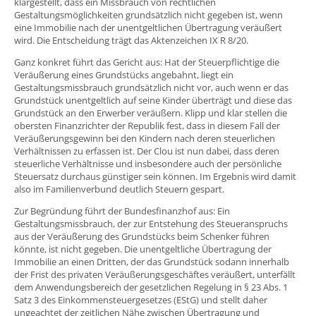
klargestellt, dass ein Missbrauch von rechtlichen
Gestaltungsmöglichkeiten grundsätzlich nicht gegeben ist, wenn
eine Immobilie nach der unentgeltlichen Übertragung veräußert
wird. Die Entscheidung trägt das Aktenzeichen IX R 8/20.
Ganz konkret führt das Gericht aus: Hat der Steuerpflichtige die
Veräußerung eines Grundstücks angebahnt, liegt ein
Gestaltungsmissbrauch grundsätzlich nicht vor, auch wenn er das
Grundstück unentgeltlich auf seine Kinder überträgt und diese das
Grundstück an den Erwerber veräußern. Klipp und klar stellen die
obersten Finanzrichter der Republik fest, dass in diesem Fall der
Veräußerungsgewinn bei den Kindern nach deren steuerlichen
Verhältnissen zu erfassen ist. Der Clou ist nun dabei, dass deren
steuerliche Verhältnisse und insbesondere auch der persönliche
Steuersatz durchaus günstiger sein können. Im Ergebnis wird damit
also im Familienverbund deutlich Steuern gespart.
Zur Begründung führt der Bundesfinanzhof aus: Ein
Gestaltungsmissbrauch, der zur Entstehung des Steueranspruchs
aus der Veräußerung des Grundstücks beim Schenker führen
könnte, ist nicht gegeben. Die unentgeltliche Übertragung der
Immobilie an einen Dritten, der das Grundstück sodann innerhalb
der Frist des privaten Veräußerungsgeschäftes veräußert, unterfällt
dem Anwendungsbereich der gesetzlichen Regelung in § 23 Abs. 1
Satz 3 des Einkommensteuergesetzes (EStG) und stellt daher
ungeachtet der zeitlichen Nähe zwischen Übertragung und