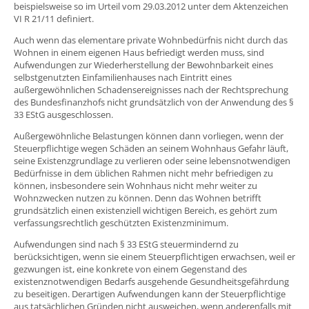
beispielsweise so im Urteil vom 29.03.2012 unter dem Aktenzeichen
VI R 21/11 definiert.
Auch wenn das elementare private Wohnbedürfnis nicht durch das
Wohnen in einem eigenen Haus befriedigt werden muss, sind
Aufwendungen zur Wiederherstellung der Bewohnbarkeit eines
selbstgenutzten Einfamilienhauses nach Eintritt eines
außergewöhnlichen Schadensereignisses nach der Rechtsprechung
des Bundesfinanzhofs nicht grundsätzlich von der Anwendung des §
33 EStG ausgeschlossen.
Außergewöhnliche Belastungen können dann vorliegen, wenn der
Steuerpflichtige wegen Schäden an seinem Wohnhaus Gefahr läuft,
seine Existenzgrundlage zu verlieren oder seine lebensnotwendigen
Bedürfnisse in dem üblichen Rahmen nicht mehr befriedigen zu
können, insbesondere sein Wohnhaus nicht mehr weiter zu
Wohnzwecken nutzen zu können. Denn das Wohnen betrifft
grundsätzlich einen existenziell wichtigen Bereich, es gehört zum
verfassungsrechtlich geschützten Existenzminimum.
Aufwendungen sind nach § 33 EStG steuermindernd zu
berücksichtigen, wenn sie einem Steuerpflichtigen erwachsen, weil er
gezwungen ist, eine konkrete von einem Gegenstand des
existenznotwendigen Bedarfs ausgehende Gesundheitsgefährdung
zu beseitigen. Derartigen Aufwendungen kann der Steuerpflichtige
aus tatsächlichen Gründen nicht ausweichen, wenn anderenfalls mit