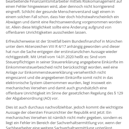
bearbeitende Finanzamtsmitarbeiter mittels Risikomanagement auf
einen Fehler hingewiesen wird, aber dennoch nicht korrigierend
eingreift. Schlicht der gesunde Menschenverstand sagt einem in
einem solchen Fall schon, dass hier doch höchstwahrscheinlich ein
Abwägen und damit eine Rechtsanwendung vorgenommen worden
ist. Allein diese Möglichkeit sollte eine Änderung aufgrund von
offenbaren Unrichtigkeiten ausscheiden lassen.
Erfreulicherweise ist der Streitfall beim Bundesfinanzhof in München
unter dem Aktenzeichen VIII R 4/17 anhängig geworden und dieser
hat nun die Sache entgegen der erstinstanzlichen Aussage wieder
richtiggestellt. Mit Urteil vom 14.01.2020 heißt es: Sind vom
Steuerpflichtigen in seiner Steuererklärung angegebene Einkünfte im
Einkommensteuerbescheid nicht berücksichtigt worden, weil eine
Anlage zur Einkommensteuererklärung versehentlich nicht
eingescannt und die angegebenen Einkünfte somit nicht in das
elektronische System übernommen wurden, liegt insoweit ein
mechanisches Versehen und damit auch grundsätzlich eine
offenbare Unrichtigkeit im Sinne der gesetzlichen Regelung des § 129
der Abgabenordnung (AO) vor.
Dies ist auch durchaus nachvollziehbar, jedoch kommt die wichtigste
Aussage der obersten Finanzrichter der Republik erst jetzt: Ein
mechanisches Versehen ist nämlich nicht mehr gegeben, sondern es
liegt ein Fehler im Bereich der Sachverhaltsermittlung vor, wenn der
Sachbearbeiter eine weitere Sachverhaltsermittlung unterlässt,