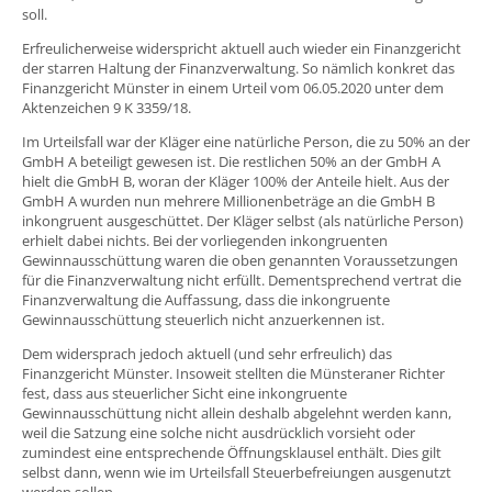
soll.
Erfreulicherweise widerspricht aktuell auch wieder ein Finanzgericht
der starren Haltung der Finanzverwaltung. So nämlich konkret das
Finanzgericht Münster in einem Urteil vom 06.05.2020 unter dem
Aktenzeichen 9 K 3359/18.
Im Urteilsfall war der Kläger eine natürliche Person, die zu 50% an der
GmbH A beteiligt gewesen ist. Die restlichen 50% an der GmbH A
hielt die GmbH B, woran der Kläger 100% der Anteile hielt. Aus der
GmbH A wurden nun mehrere Millionenbeträge an die GmbH B
inkongruent ausgeschüttet. Der Kläger selbst (als natürliche Person)
erhielt dabei nichts. Bei der vorliegenden inkongruenten
Gewinnausschüttung waren die oben genannten Voraussetzungen
für die Finanzverwaltung nicht erfüllt. Dementsprechend vertrat die
Finanzverwaltung die Auffassung, dass die inkongruente
Gewinnausschüttung steuerlich nicht anzuerkennen ist.
Dem widersprach jedoch aktuell (und sehr erfreulich) das
Finanzgericht Münster. Insoweit stellten die Münsteraner Richter
fest, dass aus steuerlicher Sicht eine inkongruente
Gewinnausschüttung nicht allein deshalb abgelehnt werden kann,
weil die Satzung eine solche nicht ausdrücklich vorsieht oder
zumindest eine entsprechende Öffnungsklausel enthält. Dies gilt
selbst dann, wenn wie im Urteilsfall Steuerbefreiungen ausgenutzt
werden sollen.