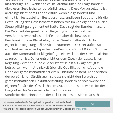
Klagebefugnis zu, wenn es sich im Streitfall um eine Frage handelt,
die diesen Gesellschafter persönlich angeht. Diese Voraussetzung ist
allerdings nicht bereits dann erfüllt, wenn die gesondert und
einheitlich festgestellten Besteuerungsgrundlagen Bedeutung für die
Besteuerung des Gesellschafters haben, wie im vorliegenden Fall der
Steuerpflichtige argumentiert hatte. Dazu sagt der Bundesfinanzhof:
Der Wortlaut der gesetzlichen Regelung würde ein solches
Verständnis zwar zulassen, ließe dann aber die bewusste
Beschränkung der Klagebefugnis der Gesellschafter durch die
eigentliche Regelung in § 48 Abs. 1 Nummer 1 FGO leerlaufen. So
würde etwa bei einer typischen Ein-Personen-GmbH & Co. KG immer
auch der Kommanditist klagebefugt sein, weil ihm der Gewinn alleine
zuzurechnen ist. Daher entspricht es dem Zweck der gesetzlichen
Regelung vielmehr, nur die Gesellschaft selbst als klagebefugt zu
betrachten, wenn Uneinigkeit über die Qualifikation und/oder die
Höhe der gemeinschaftlich erzielten Einkünfte besteht. Kennzeichen
der persönlichen Streitfragen ist, dass sie nicht den Bereich der
gemeinschaftlichen Einkünfteerzielung, sondern beispielsweise der
eigenen Sphäre des Gesellschafters zuzuordnen sind, wie es bei der
Frage über das Vorliegen oder die Höhe von
Sonderbetriebseinnahmen der Fall ist. In diesem Sinne hat sich der
Bundesfinanzhof auch schon mit seiner Entscheidung vom
Um unsere Webseite für Sie optimal zu gestalten und fortlaufend
18.08.2015 unter dem Aktenzeichen I R 42/14 geäußert.
Ok
verbessern zu können, verwenden wir Cookies. Durch die weitere
Nutzung der Webseite stimmen Sie der Verwendung von Cookies zu.
Mehr Infos
Zusammengefasst kann daher die aktuelle Entscheidung des