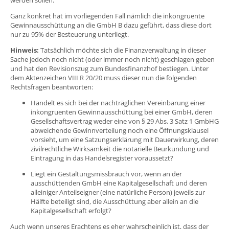
Ganz konkret hat im vorliegenden Fall nämlich die inkongruente
Gewinnausschüttung an die GmbH B dazu geführt, dass diese dort
nur zu 95% der Besteuerung unterliegt.
Hinweis:
Tatsächlich möchte sich die Finanzverwaltung in dieser
Sache jedoch noch nicht (oder immer noch nicht) geschlagen geben
und hat den Revisionszug zum Bundesfinanzhof bestiegen. Unter
dem Aktenzeichen VIII R 20/20 muss dieser nun die folgenden
Rechtsfragen beantworten:
Handelt es sich bei der nachträglichen Vereinbarung einer
inkongruenten Gewinnausschüttung bei einer GmbH, deren
Gesellschaftsvertrag weder eine von § 29 Abs. 3 Satz 1 GmbHG
abweichende Gewinnverteilung noch eine Öffnungsklausel
vorsieht, um eine Satzungserklärung mit Dauerwirkung, deren
zivilrechtliche Wirksamkeit die notarielle Beurkundung und
Eintragung in das Handelsregister voraussetzt?
Liegt ein Gestaltungsmissbrauch vor, wenn an der
ausschüttenden GmbH eine Kapitalgesellschaft und deren
alleiniger Anteilseigner (eine natürliche Person) jeweils zur
Hälfte beteiligt sind, die Ausschüttung aber allein an die
Kapitalgesellschaft erfolgt?
Auch wenn unseres Erachtens es eher wahrscheinlich ist, dass der