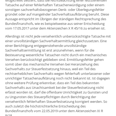
Möglichkeit besteht, dass die Nichtbeachtung einer feststehenden
Tatsache auf einer fehlerhaften Tatsachenwürdigung oder einem
sonstigen sachverhaltsbezogenen Denk- oder Überlegungsfehler
gründet oder auf mangelnder Sachverhaltsaufklärung beruht. Diese
Aussage entspricht im Übrigen der ständigen Rechtsprechung des
Bundesfinanzhofs, wie es beispielsweise aus seiner Entscheidung
vom 17.05.2017 unter dem Aktenzeichen X R 45/16 zu ersehen ist.
Allerdings ist nicht jede versehentlich unberücksichtigte Tatsache mit
einer unvollständigen Sachverhaltsermittlung gleichzusetzen. Eine
einer Berichtigung entgegenstehende unvollständige
Sachverhaltsermittlung ist erst anzunehmen, wenn für die
Besteuerung wesentliche Tatsachen nicht durch ein mechanisches
Versehen berücksichtigt geblieben sind. Ermittlungsfehler gehen
somit über das mechanische Versehen bei Heranziehung des
Sachverhalts zur Steuerfestsetzung hinaus, weil ein Teil des
rechtserheblichen Sachverhalts wegen fehlerhaft unterlassener oder
unrichtiger Tatsachenaufklärung noch nicht bekannt ist. Ist dagegen
ohne weitere Prüfung erkennbar, dass ein Teil des bekannten
Sachverhalts aus Unachtsamkeit bei der Steuerfestsetzung nicht
erfasst worden ist, darf die offenbare Unrichtigkeit zu Gunsten und
zu Ungunsten des Steuerpflichtigen durch Berichtigung der
versehentlich fehlerhaften Steuerfestsetzung korrigiert werden. So
auch zuletzt die höchstrichterliche Entscheidung des
Bundesfinanzhofs vom 22.05.2019 unter dem Aktenzeichen XI R
9/18.