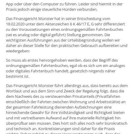
App oder über den Computer zu führen. Leider sind hiermit in der
Praxis jedoch einige steuerliche Hürden verbunden.
Das Finanzgericht Münster hat in seiner Entscheidung vom
18.02.2020 unter dem Aktenzeichen 6 K 46/17 E, G sehr differenziert
zu den Voraussetzungen eines ordnungsgemäßen Fahrtenbuches
(sei es analog oder digital geführt) Stellung genommen. Die
wichtigsten Ausführungen aus der Urteilsbegründung wollen wir
daher an dieser Stelle für den praktischen Gebrauch aufbereiten und
wiedergeben:
So muss als erstes hervorgehoben werden, dass der Begriff des
ordnungsgemäßen Fahrtenbuches, egal ob es sich um ein analoges
oder digitales Fahrtenbuch handelt, gesetzlich nirgends näher
bestimmt ist.
Das Finanzgericht Münster führt allerdings aus, dass bereits aus dem
Wortlaut und aus dem Sinn und Zweck der Regelung folgt, dass die
dem Nachweis des zu versteuernden Privatanteils (Privatfahrten
einschließlich der Fahrten zwischen Wohnung und Arbeitsstätte) an
der gesamten Fahrleistung dienenden Aufzeichnungen eine
hinreichende Gewähr für ihre Vollständigkeit und Richtigkeit bieten
und mit vertretbarem Aufwand auf ihre materielle Richtigkeit hin
überprüfbar sein müssen. Dies hört sich alles noch sehr bürokratisch
und technisch an. Konkretisierungen sind daher für die Praxis
wichtig. Daher gehört zu diesen Voraussetzungen auch, dass das