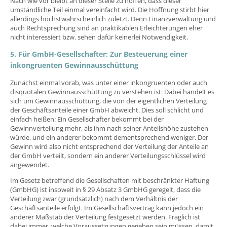
Nach wie vor bleibt an dieser Stelle zu hoffen, dass dieser
umständliche Teil einmal vereinfacht wird. Die Hoffnung stirbt hier
allerdings höchstwahrscheinlich zuletzt. Denn Finanzverwaltung und
auch Rechtsprechung sind an praktikablen Erleichterungen eher
nicht interessiert bzw. sehen dafür keinerlei Notwendigkeit.
5. Für GmbH-Gesellschafter: Zur Besteuerung einer
inkongruenten Gewinnausschüttung
Zunächst einmal vorab, was unter einer inkongruenten oder auch
disquotalen Gewinnausschüttung zu verstehen ist: Dabei handelt es
sich um Gewinnausschüttung, die von der eigentlichen Verteilung
der Geschäftsanteile einer GmbH abweicht. Dies soll schlicht und
einfach heißen: Ein Gesellschafter bekommt bei der
Gewinnverteilung mehr, als ihm nach seiner Anteilshöhe zustehen
würde, und ein anderer bekommt dementsprechend weniger. Der
Gewinn wird also nicht entsprechend der Verteilung der Anteile an
der GmbH verteilt, sondern ein anderer Verteilungsschlüssel wird
angewendet.
Im Gesetz betreffend die Gesellschaften mit beschränkter Haftung
(GmbHG) ist insoweit in § 29 Absatz 3 GmbHG geregelt, dass die
Verteilung zwar (grundsätzlich) nach dem Verhältnis der
Geschäftsanteile erfolgt. Im Gesellschaftsvertrag kann jedoch ein
anderer Maßstab der Verteilung festgesetzt werden. Fraglich ist
dabei immer, welche Voraussetzungen gegeben sein müssen, damit