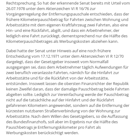
Rechtsprechung. So hat der erkennende Senat bereits mit Urteil vom
26.07.1978 unter dem Aktenzeichen VI R 16/76 zur
Vorgängerregelung der Entfernungspauschale entschieden, dass der
frühere Kilometerpauschbetrag für Fahrten zwischen Wohnung und
Arbeitsstätte mit dem eigenen Kraftfahrzeug zwei Fahrten, also eine
Hin- und eine Rückfahrt, abgilt, und dass ein Arbeitnehmer, der
lediglich eine Fahrt zurücklegt, dementsprechend nur die Hälfte des
Kilometerpauschbetrages als Werbungskosten abziehen kann.
Dabei hatte der Senat unter Hinweis auf eine noch frühere
Entscheidung vom 17.12.1971 unter dem Aktenzeichen VI R 12/70
dargelegt, dass der Gesetzgeber insoweit vom Normalfall
ausgegangen sei, dass dem Arbeitnehmer täglich Aufwendungen für
zwei beruflich veranlasste Fahrten, nämlich für die Hinfahrt zur
Arbeitsstätte und für die Rückfahrt von der Arbeitsstätte,
entstünden. Insoweit lassen die obersten Finanzrichter der Republik
keinen Zweifel daran, dass der damalige Pauschbetrag beide Fahrten
abgelten sollte. Lediglich zur Vereinfachung werde der Pauschbetrag
nicht auf die tatsächliche auf der Hinfahrt und der Rückfahrt
gefahrenen Kilometern angewendet, sondern auf die Entfernung der
kürzesten nutzbaren Straßenverbindung von der Wohnung zur
Arbeitsstätte. Nach dem Willen des Gesetzgebers, so die Auffassung
des Bundesfinanzhofs, soll aber im Ergebnis nur die Hälfte des
Pauschbetrags je Entfernungskilometer pro Fahrt als
Werbungskosten berücksichtigt werden.