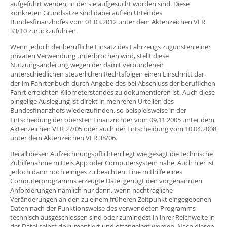
aufgeführt werden, in der sie aufgesucht worden sind. Diese
konkreten Grundsätze sind dabei auf ein Urteil des
Bundesfinanzhofes vom 01.03.2012 unter dem Aktenzeichen VI R
33/10 zurückzuführen.
Wenn jedoch der berufliche Einsatz des Fahrzeugs zugunsten einer
privaten Verwendung unterbrochen wird, stellt diese
Nutzungsänderung wegen der damit verbundenen
unterschiedlichen steuerlichen Rechtsfolgen einen Einschnitt dar,
der im Fahrtenbuch durch Angabe des bei Abschluss der beruflichen
Fahrt erreichten Kilometerstandes zu dokumentieren ist. Auch diese
pingelige Auslegung ist direkt in mehreren Urteilen des
Bundesfinanzhofs wiederzufinden, so beispielsweise in der
Entscheidung der obersten Finanzrichter vom 09.11.2005 unter dem
Aktenzeichen VI R 27/05 oder auch der Entscheidung vom 10.04.2008
unter dem Aktenzeichen VI R 38/06.
Bei all diesen Aufzeichnungspflichten liegt wie gesagt die technische
Zuhilfenahme mittels App oder Computersystem nahe. Auch hier ist
jedoch dann noch einiges zu beachten. Eine mithilfe eines
Computerprogramms erzeugte Datei genügt den vorgenannten
Anforderungen nämlich nur dann, wenn nachträgliche
Veränderungen an den zu einem früheren Zeitpunkt eingegebenen
Daten nach der Funktionsweise des verwendeten Programms
technisch ausgeschlossen sind oder zumindest in ihrer Reichweite in
der Datei selbst dokumentiert und offengelegt werden. Nach diesen