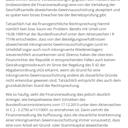
(insbesondere die Finanzverwaltung) eine von der Verteilung der
Geschäftsanteile abweichende Gewinnausschüttung akzeptiert und
es später kein böses Erwachen bei der Betriebsprüfung gibt.
Tatsächlich hat die finanzgerichtliche Rechtsprechung hiermit
nämlich kein bzw. kaum ein Problem. Bereits mit Urteil vom
19.08.1999 hat der Bundesfinanzhof unter dem Aktenzeichen I R
77/96 entschieden, dass von den Beteiligungsverhältnissen
abweichende inkongruente Gewinnausschüttungen (und im
Urteilsfall sogar auch noch inkongruente Wiedereinlagen)
steuerrechtlich anzuerkennen sind. Ebenso haben die obersten
Finanzrichter der Republik in entsprechenden Fällen auch keinen
Gestaltungsmissbrauch im Sinne der Regelung des § 42 der
Abgabenordnung (AO) erkannt, wenn als Grund für eine
inkongruente Gewinnausschüttung andere als steuerliche Gründe
nicht erkennbar gewesen sind. Tatsächlich entspricht dies auch dem
grundsätzlichen Stand der Rechtsprechung.
Wie so häufig, sieht die Finanzverwaltung dies jedoch deutlich
strenger, wie beispielsweise dem Schreiben des
Bundesfinanzministeriums vom 17.12.2013 unter dem Aktenzeichen
IV C 2 - S 2750 a/11/10001 zu entnehmen ist. Darin vertritt die
Finanzverwaltung die Auffassung, dass die steuerliche Anerkennung
einer inkongruenten Gewinnausschüttung immer voraussetzt, dass
eine vom Anteil am Grund- oder Stammkapital abweichende