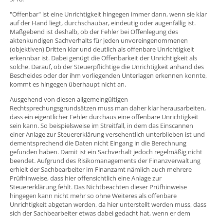
"Offenbar" ist eine Unrichtigkeit hingegen immer dann, wenn sie klar
auf der Hand liegt, durchschaubar, eindeutig oder augenfällig ist.
Maßgebend ist deshalb, ob der Fehler bei Offenlegung des
aktenkundigen Sachverhalts für jeden unvoreingenommenen
(objektiven) Dritten klar und deutlich als offenbare Unrichtigkeit
erkennbar ist. Dabei genügt die Offenbarkeit der Unrichtigkeit als
solche. Darauf, ob der Steuerpflichtige die Unrichtigkeit anhand des
Bescheides oder der ihm vorliegenden Unterlagen erkennen konnte,
kommt es hingegen überhaupt nicht an.
Ausgehend von diesen allgemeingültigen
Rechtsprechungsgrundsätzen muss man daher klar herausarbeiten,
dass ein eigentlicher Fehler durchaus eine offenbare Unrichtigkeit
sein kann. So beispielsweise im Streitfall, in dem das Einscannen
einer Anlage zur Steuererklärung versehentlich unterblieben ist und
dementsprechend die Daten nicht Eingang in die Berechnung
gefunden haben. Damit ist ein Sachverhalt jedoch regelmäßig nicht
beendet. Aufgrund des Risikomanagements der Finanzverwaltung
erhielt der Sachbearbeiter im Finanzamt nämlich auch mehrere
Prüfhinweise, dass hier offensichtlich eine Anlage zur
Steuererklärung fehlt. Das Nichtbeachten dieser Prüfhinweise
hingegen kann nicht mehr so ohne Weiteres als offenbare
Unrichtigkeit abgetan werden, da hier unterstellt werden muss, dass
sich der Sachbearbeiter etwas dabei gedacht hat, wenn er dem