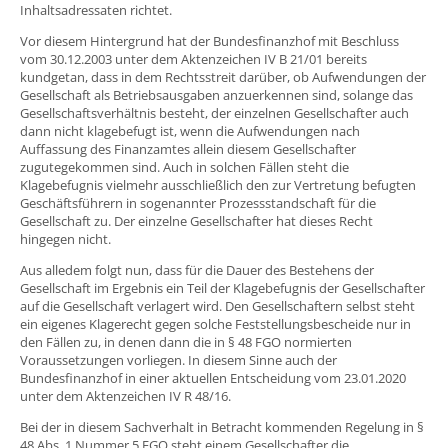
Inhaltsadressaten richtet.
Vor diesem Hintergrund hat der Bundesfinanzhof mit Beschluss
vom 30.12.2003 unter dem Aktenzeichen IV B 21/01 bereits
kundgetan, dass in dem Rechtsstreit darüber, ob Aufwendungen der
Gesellschaft als Betriebsausgaben anzuerkennen sind, solange das
Gesellschaftsverhältnis besteht, der einzelnen Gesellschafter auch
dann nicht klagebefugt ist, wenn die Aufwendungen nach
Auffassung des Finanzamtes allein diesem Gesellschafter
zugutegekommen sind. Auch in solchen Fällen steht die
Klagebefugnis vielmehr ausschließlich den zur Vertretung befugten
Geschäftsführern in sogenannter Prozessstandschaft für die
Gesellschaft zu. Der einzelne Gesellschafter hat dieses Recht
hingegen nicht.
Aus alledem folgt nun, dass für die Dauer des Bestehens der
Gesellschaft im Ergebnis ein Teil der Klagebefugnis der Gesellschafter
auf die Gesellschaft verlagert wird. Den Gesellschaftern selbst steht
ein eigenes Klagerecht gegen solche Feststellungsbescheide nur in
den Fällen zu, in denen dann die in § 48 FGO normierten
Voraussetzungen vorliegen. In diesem Sinne auch der
Bundesfinanzhof in einer aktuellen Entscheidung vom 23.01.2020
unter dem Aktenzeichen IV R 48/16.
Bei der in diesem Sachverhalt in Betracht kommenden Regelung in §
48 Abs. 1 Nummer 5 FGO steht einem Gesellschafter die