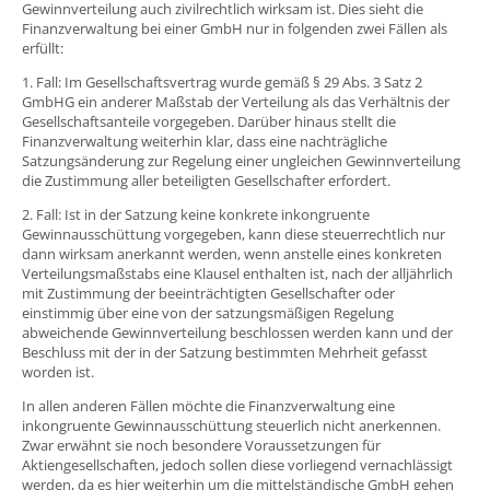
Gewinnverteilung auch zivilrechtlich wirksam ist. Dies sieht die
Finanzverwaltung bei einer GmbH nur in folgenden zwei Fällen als
erfüllt:
1. Fall: Im Gesellschaftsvertrag wurde gemäß § 29 Abs. 3 Satz 2
GmbHG ein anderer Maßstab der Verteilung als das Verhältnis der
Gesellschaftsanteile vorgegeben. Darüber hinaus stellt die
Finanzverwaltung weiterhin klar, dass eine nachträgliche
Satzungsänderung zur Regelung einer ungleichen Gewinnverteilung
die Zustimmung aller beteiligten Gesellschafter erfordert.
2. Fall: Ist in der Satzung keine konkrete inkongruente
Gewinnausschüttung vorgegeben, kann diese steuerrechtlich nur
dann wirksam anerkannt werden, wenn anstelle eines konkreten
Verteilungsmaßstabs eine Klausel enthalten ist, nach der alljährlich
mit Zustimmung der beeinträchtigten Gesellschafter oder
einstimmig über eine von der satzungsmäßigen Regelung
abweichende Gewinnverteilung beschlossen werden kann und der
Beschluss mit der in der Satzung bestimmten Mehrheit gefasst
worden ist.
In allen anderen Fällen möchte die Finanzverwaltung eine
inkongruente Gewinnausschüttung steuerlich nicht anerkennen.
Zwar erwähnt sie noch besondere Voraussetzungen für
Aktiengesellschaften, jedoch sollen diese vorliegend vernachlässigt
werden, da es hier weiterhin um die mittelständische GmbH gehen