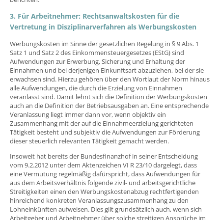
3. Für Arbeitnehmer: Rechtsanwaltskosten für die
Vertretung in Disziplinarverfahren als Werbungskosten
Werbungskosten im Sinne der gesetzlichen Regelung in § 9 Abs. 1
Satz 1 und Satz 2 des Einkommensteuergesetzes (EStG) sind
Aufwendungen zur Erwerbung, Sicherung und Erhaltung der
Einnahmen und bei derjenigen Einkunftsart abzuziehen, bei der sie
erwachsen sind. Hierzu gehören über den Wortlaut der Norm hinaus
alle Aufwendungen, die durch die Erzielung von Einnahmen
veranlasst sind. Damit lehnt sich die Definition der Werbungskosten
auch an die Definition der Betriebsausgaben an. Eine entsprechende
Veranlassung liegt immer dann vor, wenn objektiv ein
Zusammenhang mit der auf die Einnahmeerzielung gerichteten
Tätigkeit besteht und subjektiv die Aufwendungen zur Förderung
dieser steuerlich relevanten Tätigkeit gemacht werden.
Insoweit hat bereits der Bundesfinanzhof in seiner Entscheidung
vom 9.2.2012 unter dem Aktenzeichen VI R 23/10 dargelegt, dass
eine Vermutung regelmäßig dafürspricht, dass Aufwendungen für
aus dem Arbeitsverhältnis folgende zivil- und arbeitsgerichtliche
Streitigkeiten einen den Werbungskostenabzug rechtfertigenden
hinreichend konkreten Veranlassungszusammenhang zu den
Lohneinkünften aufweisen. Dies gilt grundsätzlich auch, wenn sich
Arbeitgeber und Arbeitnehmer über solche streitigen Ansprüche im