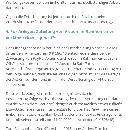
Werbungskosten bei den Einkünften aus nichtselbständiger Arbeit
darstellen.
Gegen die Entscheidung ist jedoch noch die Revision beim
Bundesfinanzhof unter dem Aktenzeichen VI R 16/21 anhängig.
4. Für Anleger: Zuteilung von Aktien im Rahmen eines
ausländischen „Spin-Off"
Das Finanzgericht Köln hat in seiner Entscheidung vom 11.3.2020
unter dem Aktenzeichen 9 K 596/18 entschieden, dass bei der
Zuweisung von PayPal Aktien durch eBay im Rahmen eines „Spin-
Offs” es sich um eine nach § 22 Absatz 4a Satz 7 des
Körperschaftsteuergesetzes (KStG) zu behandelnde Abspaltung mit
der Folge handelt, dass steuerliche Folgen nicht im Jahr des Bezugs
der Aktien, sondern erst im Jahr der Veräußerung der Aktien zu
ziehen sind.
Diese Auffassung ist durchaus zu begrüßen, da eine
Besteuerungsfolge nach Auffassung der Rechtsprechung erst dann
eintritt, wenn dem Steuerpflichtigen auch tatsächlich etwas zufließt.
Ebay-Aktionäre müssen für die Zuteilung von PayPal-Aktien keine
Einkommensteuern zahlen. Dies hat der 9. Senat des Finanzgerichts
Köln mit seinem Urteil vom 11.03.2020 entschieden (9 K 596/18).
Zum Sachverhalt: Der Kläger hielt 2015 ebay-Aktien. Durch die