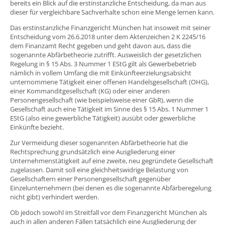
bereits ein Blick auf die erstinstanzliche Entscheidung, da man aus
dieser für vergleichbare Sachverhalte schon eine Menge lernen kann.
Das erstinstanzliche Finanzgericht München hat insoweit mit seiner
Entscheidung vom 26.6.2018 unter dem Aktenzeichen 2 K 2245/16
dem Finanzamt Recht gegeben und geht davon aus, dass die
sogenannte Abfärbetheorie zutrifft. Ausweislich der gesetzlichen
Regelung in § 15 Abs. 3 Nummer 1 EStG gilt als Gewerbebetrieb
nämlich in vollem Umfang die mit Einkünfteerzielungsabsicht
unternommene Tätigkeit einer offenen Handelsgesellschaft (OHG),
einer Kommanditgesellschaft (KG) oder einer anderen
Personengesellschaft (wie beispielsweise einer GbR), wenn die
Gesellschaft auch eine Tätigkeit im Sinne des § 15 Abs. 1 Nummer 1
EStG (also eine gewerbliche Tätigkeit) ausübt oder gewerbliche
Einkünfte bezieht.
Zur Vermeidung dieser sogenannten Abfärbetheorie hat die
Rechtsprechung grundsätzlich eine Ausgliederung einer
Unternehmenstätigkeit auf eine zweite, neu gegründete Gesellschaft
zugelassen. Damit soll eine gleichheitswidrige Belastung von
Gesellschaftern einer Personengesellschaft gegenüber
Einzelunternehmern (bei denen es die sogenannte Abfärberegelung
nicht gibt) verhindert werden.
Ob jedoch sowohl im Streitfall vor dem Finanzgericht München als
auch in allen anderen Fällen tatsächlich eine Ausgliederung der