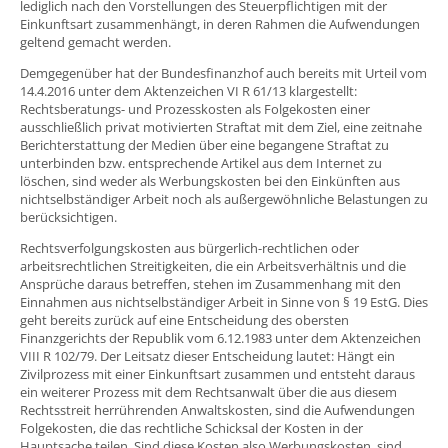
lediglich nach den Vorstellungen des Steuerpflichtigen mit der
Einkunftsart zusammenhängt, in deren Rahmen die Aufwendungen
geltend gemacht werden.
Demgegenüber hat der Bundesfinanzhof auch bereits mit Urteil vom
14.4.2016 unter dem Aktenzeichen VI R 61/13 klargestellt:
Rechtsberatungs- und Prozesskosten als Folgekosten einer
ausschließlich privat motivierten Straftat mit dem Ziel, eine zeitnahe
Berichterstattung der Medien über eine begangene Straftat zu
unterbinden bzw. entsprechende Artikel aus dem Internet zu
löschen, sind weder als Werbungskosten bei den Einkünften aus
nichtselbständiger Arbeit noch als außergewöhnliche Belastungen zu
berücksichtigen.
Rechtsverfolgungskosten aus bürgerlich-rechtlichen oder
arbeitsrechtlichen Streitigkeiten, die ein Arbeitsverhältnis und die
Ansprüche daraus betreffen, stehen im Zusammenhang mit den
Einnahmen aus nichtselbständiger Arbeit in Sinne von § 19 EstG. Dies
geht bereits zurück auf eine Entscheidung des obersten
Finanzgerichts der Republik vom 6.12.1983 unter dem Aktenzeichen
VIII R 102/79. Der Leitsatz dieser Entscheidung lautet: Hängt ein
Zivilprozess mit einer Einkunftsart zusammen und entsteht daraus
ein weiterer Prozess mit dem Rechtsanwalt über die aus diesem
Rechtsstreit herrührenden Anwaltskosten, sind die Aufwendungen
Folgekosten, die das rechtliche Schicksal der Kosten in der
Hauptsache teilen. Sind diese Kosten also Werbungskosten, sind