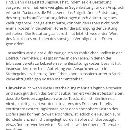
sind. Denn das Bestattungshaus hat, indem es die Bestattung
vorgenommen hat, eine wertgleiche Gegenleistung für den Anspruch
erbracht. Da bereits die Erblasserin das Entgelt für die Entstehung
des Anspruchs auf Bestattungsleistungen durch Abtretung eines
Zahlungsanspruchs geleistet hatte, konnten den Erben nicht noch
einmal Kosten in derselben Höhe für die Erbringung der Leistung
entstehen. Der Erstattungsanspruch hat letztlich weder den Wert
des Nachlasses noch den des sonstigen Vermögens der Erben
gemindert.
Tatsächlich wird diese Auffassung auch an zahlreichen Stellen in der
Literatur vertreten. Dies gilt immer in den Fällen, in denen der
Erblasser bereits zu Lebzeiten seine Bestattungskosten bezahlt hat,
insbesondere durch die Abtretung von Ansprüchen aus einer
Sterbegeldversicherung. Dem Erben können insofern unterm Strich
keine abzugsfähigen Kosten mehr entstehen.
Hinweis:
Auch wenn diese Entscheidung mehr als logisch erscheint
und auch gut durch das Gericht subsummiert wurde ist festzuhalten,
dass die Revision zugelassen wurde. Tatsächlich ist nämlich noch
nicht explizit geklärt worden, ob seitens des Erblassers bereits
entrichtete Bestattungskosten nicht doch abziehbare Kosten des
Erbfalls sein können. Soweit ersichtlich, ist jedoch die Revision zum
Bundesfinanzhof nicht eingelegt worden. Sollte sich diesbezüglich
etwas ändern, werden wir mit Sicherheit wieder über die Thematik
berichten.