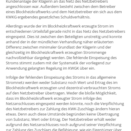
Kundenanlage der Klägerin an das Netz des Netzbetreibers
angeschlossen war. Außerdem besteht zwischen dem Betreiber
eines Blockheizkraftwerks und dem Netzbetreiber ein sich aus dem
KWKG ergebendes gesetzliches Schuldverhältnis.
Allerdings wurde der im Blockheizkraftwerk erzeugte Strom im
entschiedenen Urteilsfall gerade nicht in das Netz des Netzbetreibers
eingespeist. Dies ist zwischen den Beteiligten unstreitig und konnte
anhand der in der mündlichen Verhandlung näher erläuterten
Differenz zwischen minimaler Grundlast der Klägerin und der
gleichzeitig im Blockheizkraftwerk erzeugten Strommenge
nachvollziehbar dargelegt werden. Die fehlende Einspeisung des
Stroms stimmt zudem mit der Systematik der vorliegend zur
Anwendung gelangten Regelung im KWGK über ein.
Infolge der fehlenden Einspeisung des Stroms in das allgemeine
Stromnetz werden weder Substanz noch Wert und Ertrag des im
Blockheizkraftwerk erzeugten und dezentral verbrauchten Stroms
auf den Netzbetreiber übertragen. Weder die bloße Möglichkeit,
dass im Blockheizkraftwerk erzeugter Strom infolge des
Netzanschlusses eingespeist werden könnte, noch die Verpflichtung
des Netzbetreibers zur Zahlung des KWK-Zuschlags ändern hieran
etwas. Denn auch diese Umstände begründen keine Übertragung
von Substanz, Wert oder Ertrag. Der Netzbetreiber erhält weder
aufgrund des Netzanschlusses noch aufgrund seiner Verpflichtung
zur Zahlung des Zuschlags die Befähigung, wie ein Eigentümer über