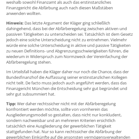
weshalb sowohl Finanzamt als auch das erstinstanzliches
Finanzgericht die Abfärbung auch nach diesen Maßstäben
anwenden wollten.
Hinweis:
Das letzte Argument der Kläger ging schließlich
dahingehend, dass bei der Abfärberegelung zwischen aktiven und
passiven Tätigkeiten zu unterscheiden sei. Tatsächlich ist dem Gesetz
jedoch eine solche Unterscheidung nicht zu entnehmen. Vielmehr
würde eine solche Unterscheidung in aktive und passive Tätigkeiten
zu neuen Definitions- und Abgrenzungsschwierigkeiten führen, die
wiederum in Widerspruch zum Normzweck der Vereinfachung der
Abfärberegelung stehen.
Im Urteilsfall haben die Kläger daher nur noch die Chance, dass der
Bundesfinanzhof die Auffassung seiner erstinstanzlichen Kollegen
nicht teilt. De facto muss jedoch auch angeführt werden, dass das
Finanzgericht München die Entscheidung sehr gut begründet und
sehr gut subsummiert hat.
Tipp:
Wer daher rechtssicher nicht mit der Abfärberegelung
konfrontiert werden möchte, sollte von vornherein das
Ausgliederungsmodell so gestalten, dass nicht nur konkludent,
sondern nachweisbar und an mehreren Kriterien ersichtlich
tatsächlich eine Ausgliederung der gewerblichen Tätigkeit
stattgefunden hat. Nur so kann rechtssicher die Abfärbung der
gewerblichen Einkünfte auf die ansonsten vermögensverwaltenden