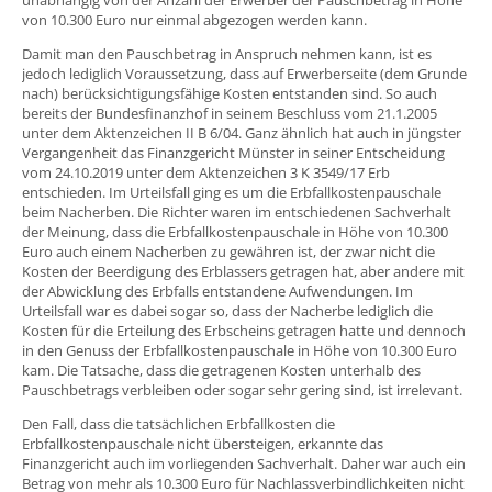
von 10.300 Euro nur einmal abgezogen werden kann.
Damit man den Pauschbetrag in Anspruch nehmen kann, ist es
jedoch lediglich Voraussetzung, dass auf Erwerberseite (dem Grunde
nach) berücksichtigungsfähige Kosten entstanden sind. So auch
bereits der Bundesfinanzhof in seinem Beschluss vom 21.1.2005
unter dem Aktenzeichen II B 6/04. Ganz ähnlich hat auch in jüngster
Vergangenheit das Finanzgericht Münster in seiner Entscheidung
vom 24.10.2019 unter dem Aktenzeichen 3 K 3549/17 Erb
entschieden. Im Urteilsfall ging es um die Erbfallkostenpauschale
beim Nacherben. Die Richter waren im entschiedenen Sachverhalt
der Meinung, dass die Erbfallkostenpauschale in Höhe von 10.300
Euro auch einem Nacherben zu gewähren ist, der zwar nicht die
Kosten der Beerdigung des Erblassers getragen hat, aber andere mit
der Abwicklung des Erbfalls entstandene Aufwendungen. Im
Urteilsfall war es dabei sogar so, dass der Nacherbe lediglich die
Kosten für die Erteilung des Erbscheins getragen hatte und dennoch
in den Genuss der Erbfallkostenpauschale in Höhe von 10.300 Euro
kam. Die Tatsache, dass die getragenen Kosten unterhalb des
Pauschbetrags verbleiben oder sogar sehr gering sind, ist irrelevant.
Den Fall, dass die tatsächlichen Erbfallkosten die
Erbfallkostenpauschale nicht übersteigen, erkannte das
Finanzgericht auch im vorliegenden Sachverhalt. Daher war auch ein
Betrag von mehr als 10.300 Euro für Nachlassverbindlichkeiten nicht