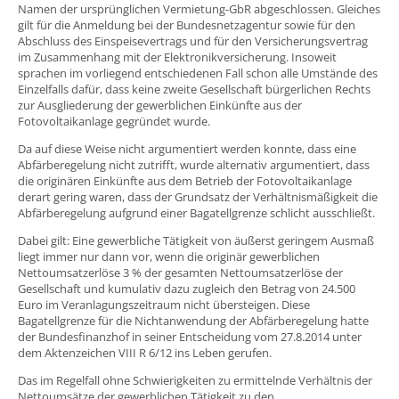
Namen der ursprünglichen Vermietung-GbR abgeschlossen. Gleiches
gilt für die Anmeldung bei der Bundesnetzagentur sowie für den
Abschluss des Einspeisevertrags und für den Versicherungsvertrag
im Zusammenhang mit der Elektronikversicherung. Insoweit
sprachen im vorliegend entschiedenen Fall schon alle Umstände des
Einzelfalls dafür, dass keine zweite Gesellschaft bürgerlichen Rechts
zur Ausgliederung der gewerblichen Einkünfte aus der
Fotovoltaikanlage gegründet wurde.
Da auf diese Weise nicht argumentiert werden konnte, dass eine
Abfärberegelung nicht zutrifft, wurde alternativ argumentiert, dass
die originären Einkünfte aus dem Betrieb der Fotovoltaikanlage
derart gering waren, dass der Grundsatz der Verhältnismäßigkeit die
Abfärberegelung aufgrund einer Bagatellgrenze schlicht ausschließt.
Dabei gilt: Eine gewerbliche Tätigkeit von äußerst geringem Ausmaß
liegt immer nur dann vor, wenn die originär gewerblichen
Nettoumsatzerlöse 3 % der gesamten Nettoumsatzerlöse der
Gesellschaft und kumulativ dazu zugleich den Betrag von 24.500
Euro im Veranlagungszeitraum nicht übersteigen. Diese
Bagatellgrenze für die Nichtanwendung der Abfärberegelung hatte
der Bundesfinanzhof in seiner Entscheidung vom 27.8.2014 unter
dem Aktenzeichen VIII R 6/12 ins Leben gerufen.
Das im Regelfall ohne Schwierigkeiten zu ermittelnde Verhältnis der
Nettoumsätze der gewerblichen Tätigkeit zu den