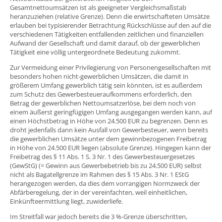
Gesamtnettoumsätzen ist als geeigneter Vergleichsmaßstab
heranzuziehen (relative Grenze). Denn die erwirtschafteten Umsätze
erlauben bei typisierender Betrachtung Rückschlüsse auf den auf die
verschiedenen Tätigkeiten entfallenden zeitlichen und finanziellen
Aufwand der Gesellschaft und damit darauf, ob der gewerblichen
Tätigkeit eine völlig untergeordnete Bedeutung zukommt.
Zur Vermeidung einer Privilegierung von Personengesellschaften mit
besonders hohen nicht-gewerblichen Umsätzen, die damit in
größerem Umfang gewerblich tätig sein könnten, ist es außerdem
zum Schutz des Gewerbesteueraufkommens erforderlich, den
Betrag der gewerblichen Nettoumsatzerlöse, bei dem noch von
einem äußerst geringfügigen Umfang ausgegangen werden kann, auf
einen Höchstbetrag in Höhe von 24.500 EUR zu begrenzen. Denn es
droht jedenfalls dann kein Ausfall von Gewerbesteuer, wenn bereits
die gewerblichen Umsätze unter dem gewinnbezogenen Freibetrag
in Höhe von 24.500 EUR liegen (absolute Grenze). Hingegen kann der
Freibetrag des § 11 Abs. 1 S. 3 Nr. 1 des Gewerbesteuergesetzes
(GewStG) (= Gewinn aus Gewerbebetrieb bis zu 24.500 EUR) selbst
nicht als Bagatellgrenze im Rahmen des § 15 Abs. 3 Nr. 1 EStG
herangezogen werden, da dies dem vorrangigen Normzweck der
Abfärberegelung, der in der vereinfachten, weil einheitlichen,
Einkünfteermittlung liegt, zuwiderliefe.
Im Streitfall war jedoch bereits die 3 %-Grenze überschritten,