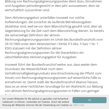
Bildung von Rechnungsabgrenzungsposten dient dazu, Einnahmen
und Ausgaben periodengerecht in dem Jahr auszuweisen, dem sie
wirtschaftlich zuzuordnen sind.
Dem Aktivierungsgebot unterfallen insoweit nur solche
Aufwendungen, die zunächst als laufende Betriebsausgaben
abziehbar sind, weil sie vor dem Bilanzstichtag gezahlt sind, aber als
Gegenleistung für die Zeit nach dem Bilanzstichtag dienen. So bereits
die seinerzeitige Definition der aktiven
Rechnungsabgrenzungsposten im Urteil des Bundesfinanzhofs vom
29.10.1969 unter dem Aktenzeichen I 93/64. § 5 Abs. 5 Satz 1 Nr. 1
EStG statuiert mit der Definition aktiver
Rechnungsabgrenzungsposten für die Steuerbilanz ein
(abschließendes) Aktivierungsgebot für Ausgaben.
Insoweit führt der Bundesfinanzhof weiter aus, dass weder dem
Grundsatz der Wesentlichkeit noch dem
Verhältnismäßigkeitsgrundsatz eine Einschränkung der Pflicht zum
Ansatz von Rechnungsabgrenzungsposten auf wesentliche Fälle zu
entnehmen ist. Damit stellt der Bundesfinanzhof ebenso heraus,
dass es an einer rechtlichen Grundlage für ein Wahlrecht zur Bildung
von aktiven Rechnungsabgrenzungsposten in Fällen von geringer
Bedeutung gibt.
Um unsere Webseite für Sie optimal zu gestalten und fortlaufend
Ok
verbessern zu können, verwenden wir Cookies. Durch die weitere
Tatsächlich steht aber auch die Existenz des Grundsatzes der
Nutzung der Webseite stimmen Sie der Verwendung von Cookies zu.
Mehr Infos
Wesentlichkeit außer Frage. Insoweit erkennt auch der