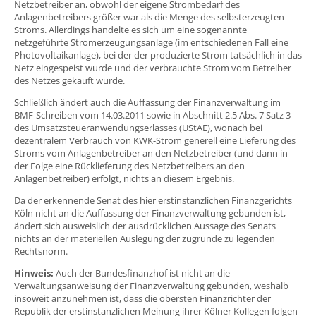
Netzbetreiber an, obwohl der eigene Strombedarf des
Anlagenbetreibers größer war als die Menge des selbsterzeugten
Stroms. Allerdings handelte es sich um eine sogenannte
netzgeführte Stromerzeugungsanlage (im entschiedenen Fall eine
Photovoltaikanlage), bei der der produzierte Strom tatsächlich in das
Netz eingespeist wurde und der verbrauchte Strom vom Betreiber
des Netzes gekauft wurde.
Schließlich ändert auch die Auffassung der Finanzverwaltung im
BMF-Schreiben vom 14.03.2011 sowie in Abschnitt 2.5 Abs. 7 Satz 3
des Umsatzsteueranwendungserlasses (UStAE), wonach bei
dezentralem Verbrauch von KWK-Strom generell eine Lieferung des
Stroms vom Anlagenbetreiber an den Netzbetreiber (und dann in
der Folge eine Rücklieferung des Netzbetreibers an den
Anlagenbetreiber) erfolgt, nichts an diesem Ergebnis.
Da der erkennende Senat des hier erstinstanzlichen Finanzgerichts
Köln nicht an die Auffassung der Finanzverwaltung gebunden ist,
ändert sich ausweislich der ausdrücklichen Aussage des Senats
nichts an der materiellen Auslegung der zugrunde zu legenden
Rechtsnorm.
Hinweis:
Auch der Bundesfinanzhof ist nicht an die
Verwaltungsanweisung der Finanzverwaltung gebunden, weshalb
insoweit anzunehmen ist, dass die obersten Finanzrichter der
Republik der erstinstanzlichen Meinung ihrer Kölner Kollegen folgen