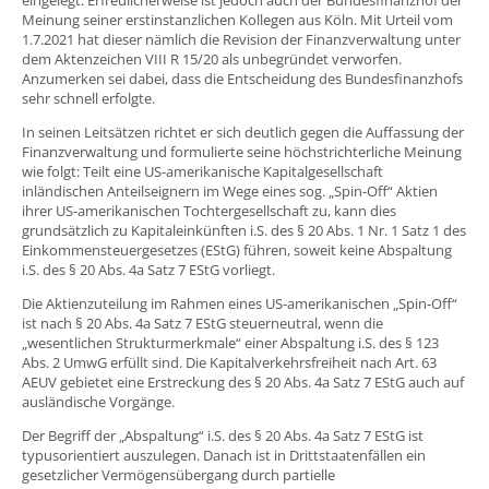
Meinung seiner erstinstanzlichen Kollegen aus Köln. Mit Urteil vom
1.7.2021 hat dieser nämlich die Revision der Finanzverwaltung unter
dem Aktenzeichen VIII R 15/20 als unbegründet verworfen.
Anzumerken sei dabei, dass die Entscheidung des Bundesfinanzhofs
sehr schnell erfolgte.
In seinen Leitsätzen richtet er sich deutlich gegen die Auffassung der
Finanzverwaltung und formulierte seine höchstrichterliche Meinung
wie folgt: Teilt eine US-amerikanische Kapitalgesellschaft
inländischen Anteilseignern im Wege eines sog. „Spin-Off“ Aktien
ihrer US-amerikanischen Tochtergesellschaft zu, kann dies
grundsätzlich zu Kapitaleinkünften i.S. des § 20 Abs. 1 Nr. 1 Satz 1 des
Einkommensteuergesetzes (EStG) führen, soweit keine Abspaltung
i.S. des § 20 Abs. 4a Satz 7 EStG vorliegt.
Die Aktienzuteilung im Rahmen eines US-amerikanischen „Spin-Off“
ist nach § 20 Abs. 4a Satz 7 EStG steuerneutral, wenn die
„wesentlichen Strukturmerkmale“ einer Abspaltung i.S. des § 123
Abs. 2 UmwG erfüllt sind. Die Kapitalverkehrsfreiheit nach Art. 63
AEUV gebietet eine Erstreckung des § 20 Abs. 4a Satz 7 EStG auch auf
ausländische Vorgänge.
Der Begriff der „Abspaltung“ i.S. des § 20 Abs. 4a Satz 7 EStG ist
typusorientiert auszulegen. Danach ist in Drittstaatenfällen ein
gesetzlicher Vermögensübergang durch partielle