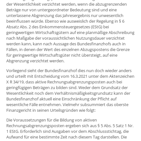
der Wesentlichkeit verzichtet werden, wenn die abzugrenzenden
Beträge nur von untergeordneter Bedeutung sind und eine
unterlassene Abgrenzung das Jahresergebnis nur unwesentlich
beeinflussen würde. Ebenso wie ausweislich der Regelung in § 6
Absatz Abs. 2 des Einkommensteuergesetzes (EStG) bei
geringwertigen Wirtschaftsgütern auf eine planmäßige Abschreibung
nach Maßgabe der voraussichtlichen Nutzungsdauer verzichtet
werden kann, kann nach Aussage des Bundesfinanzhofs auch in
Fällen, in denen der Wert des einzelnen Abzugspostens die Grenze
für geringwertige Wirtschaftsgüter nicht übersteigt, auf eine
Abgrenzung verzichtet werden.
Vorliegend sieht der Bundesfinanzhof dies nun doch wieder anders
und urteilt mit Entscheidung vom 16.3.2021 unter dem Aktenzeichen
X R 34/19, dass aktive Rechnungsabgrenzungsposten auch bei
geringfügigen Beträgen zu bilden sind. Weder dem Grundsatz der
Wesentlichkeit noch dem Verhältnismäßigkeitsgrundsatz kann der
Bundesfinanzhof aktuell eine Einschränkung der Pflicht auf
wesentliche Fälle entnehmen. Vielmehr subsummiert das oberste
Finanzgericht in seinen Urteilsgründen wie folgt:
Die Voraussetzungen für die Bildung von aktiven
Rechnungsabgrenzungsposten ergeben sich aus § 5 Abs. 5 Satz 1 Nr.
1 EStG. Erforderlich sind Ausgaben vor dem Abschlussstichtag, die
Aufwand für eine bestimmte Zeit nach diesem Tag darstellen. Die