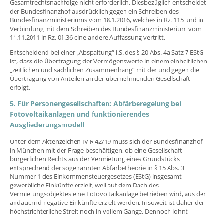
Gesamtrechtsnachfolge nicht erforderlich. Diesbezüglich entscheidet
der Bundesfinanzhof ausdrücklich gegen ein Schreiben des
Bundesfinanzministeriums vom 18.1.2016, welches in Rz. 115 und in
Verbindung mit dem Schreiben des Bundesfinanzministerium vom
11.11.2011 in Rz. 01.36 eine andere Auffassung vertritt.
Entscheidend bei einer „Abspaltung“ i.S. des § 20 Abs. 4a Satz 7 EStG
ist, dass die Übertragung der Vermögenswerte in einem einheitlichen
„zeitlichen und sachlichen Zusammenhang“ mit der und gegen die
Übertragung von Anteilen an der übernehmenden Gesellschaft
erfolgt.
5. Für Personengesellschaften: Abfärberegelung bei
Fotovoltaikanlagen und funktionierendes
Ausgliederungsmodell
Unter dem Aktenzeichen IV R 42/19 muss sich der Bundesfinanzhof
in München mit der Frage beschäftigen, ob eine Gesellschaft
bürgerlichen Rechts aus der Vermietung eines Grundstücks
entsprechend der sogenannten Abfärbetheorie in § 15 Abs. 3
Nummer 1 des Einkommensteuergesetzes (EStG) insgesamt
gewerbliche Einkünfte erzielt, weil auf dem Dach des
Vermietungsobjektes eine Fotovoltaikanlage betrieben wird, aus der
andauernd negative Einkünfte erzielt werden. Insoweit ist daher der
höchstrichterliche Streit noch in vollem Gange. Dennoch lohnt