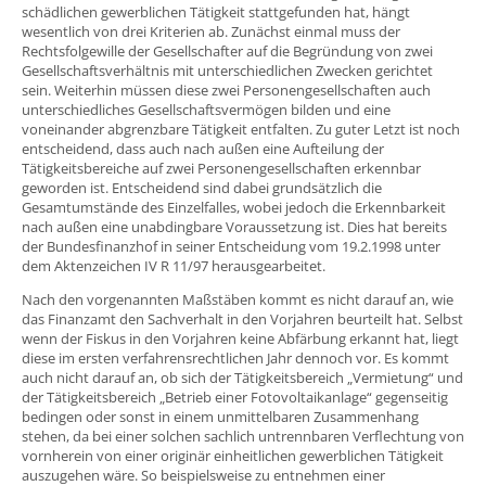
schädlichen gewerblichen Tätigkeit stattgefunden hat, hängt
wesentlich von drei Kriterien ab. Zunächst einmal muss der
Rechtsfolgewille der Gesellschafter auf die Begründung von zwei
Gesellschaftsverhältnis mit unterschiedlichen Zwecken gerichtet
sein. Weiterhin müssen diese zwei Personengesellschaften auch
unterschiedliches Gesellschaftsvermögen bilden und eine
voneinander abgrenzbare Tätigkeit entfalten. Zu guter Letzt ist noch
entscheidend, dass auch nach außen eine Aufteilung der
Tätigkeitsbereiche auf zwei Personengesellschaften erkennbar
geworden ist. Entscheidend sind dabei grundsätzlich die
Gesamtumstände des Einzelfalles, wobei jedoch die Erkennbarkeit
nach außen eine unabdingbare Voraussetzung ist. Dies hat bereits
der Bundesfinanzhof in seiner Entscheidung vom 19.2.1998 unter
dem Aktenzeichen IV R 11/97 herausgearbeitet.
Nach den vorgenannten Maßstäben kommt es nicht darauf an, wie
das Finanzamt den Sachverhalt in den Vorjahren beurteilt hat. Selbst
wenn der Fiskus in den Vorjahren keine Abfärbung erkannt hat, liegt
diese im ersten verfahrensrechtlichen Jahr dennoch vor. Es kommt
auch nicht darauf an, ob sich der Tätigkeitsbereich „Vermietung“ und
der Tätigkeitsbereich „Betrieb einer Fotovoltaikanlage“ gegenseitig
bedingen oder sonst in einem unmittelbaren Zusammenhang
stehen, da bei einer solchen sachlich untrennbaren Verflechtung von
vornherein von einer originär einheitlichen gewerblichen Tätigkeit
auszugehen wäre. So beispielsweise zu entnehmen einer