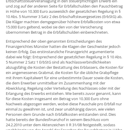
Erbschaftssteuerveranlagung in den steuerpflichtigen Erwerb ein
und zog auf der anderen Seite für Erbfallschulden den Pauschbetrag
in Höhe von 10.300 Euro ausweislich der gesetzlichen Regelung in §
10 Abs. 5 Nummer 3 Satz 2 des Erbschaftsteuergesetzes (ErbStG) ab.
Die Kläger machten demgegenüber höhere Erbfallkosten von etwa
15.000 Euro geltend, wobei sie den von der Versicherung
übernommen Betrag in die Erbfallschulden einberechneten.
Entsprechend der oben genannten Entscheidungen des
Finanzgerichtes Münster hatten die Klagen der Geschwister jedoch
keinen Erfolg. Das erstinstanzliche Finanzgericht argumentierte
dabei wie folgt: Entsprechend der gesetzlichen Regelung in § 10 Abs.
5 Nummer 2 Satz 1 ErbStG sind als Nachlassverbindlichkeiten
abzugsfähig die Kosten der Bestattung des Erblassers, die Kosten für
ein angemessenes Grabmal, die Kosten für die übliche Grabpflege
mit ihrem Kapitalwert für eine unbestimmte Dauer sowie die Kosten,
die dem Erwerber unmittelbar im Zusammenhang mit der
Abwicklung, Regelung oder Verteilung des Nachlasses oder mit der
Erlangung des Erwerbs entstehen. Wie bereits zuvor genannt, kann
für diese Kosten insgesamt ein Betrag von 10.300 Euro ohne
Nachweis abgezogen werden, wobei diese Pauschale pro Erbfall nur
einmal zu gewähren ist, und zwar unabhängig davon, wie vielen
Personen dem Grunde nach Erbfallkosten entstanden sind. Dies
hatte bereits der Bundesfinanzhof in seinem Beschluss vom
24.2.2010 unter dem Aktenzeichen II R 31/08 festgestellt, sodass
unabhängig von der Anzahl der Erwerber der Pauschbetrag in Höhe