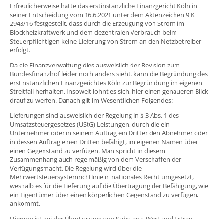
Erfreulicherweise hatte das erstinstanzliche Finanzgericht Köln in
seiner Entscheidung vom 16.6.2021 unter dem Aktenzeichen 9 K
2943/16 festgestellt, dass durch die Erzeugung von Strom im
Blockheizkraftwerk und dem dezentralen Verbrauch beim
Steuerpflichtigen keine Lieferung von Strom an den Netzbetreiber
erfolgt.
Da die Finanzverwaltung dies ausweislich der Revision zum
Bundesfinanzhof leider noch anders sieht, kann die Begründung des
erstinstanzlichen Finanzgerichtes Köln zur Begründung im eigenen
Streitfall herhalten. Insoweit lohnt es sich, hier einen genaueren Blick
drauf zu werfen. Danach gilt im Wesentlichen Folgendes:
Lieferungen sind ausweislich der Regelung in § 3 Abs. 1 des
Umsatzsteuergesetzes (UStG) Leistungen, durch die ein
Unternehmer oder in seinem Auftrag ein Dritter den Abnehmer oder
in dessen Auftrag einen Dritten befähigt, im eigenen Namen über
einen Gegenstand zu verfügen. Man spricht in diesem
Zusammenhang auch regelmäßig von dem Verschaffen der
Verfügungsmacht. Die Regelung wird über die
Mehrwertsteuersystemrichtlinie in nationales Recht umgesetzt,
weshalb es für die Lieferung auf die Übertragung der Befähigung, wie
ein Eigentümer über einen körperlichen Gegenstand zu verfügen,
ankommt.
Hiervon ist bei der Übertragung von Substanz, Wert und Ertrag