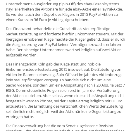
Unternehmens-Ausgliederung (Spin-Off) des ebay-Bezahlsystems
PayPal erhielten die Aktionäre für jede ebay-Aktie eine PayPal-Aktie.
So wurden auch dem Depot des Klägers in 2015 PayPal-Aktien zu
einem Kurs von 36 Euro je Aktie gutgeschrieben.
Das Finanzamt behandelte die Gutschrift als steuerpflichtige
Sachausschüttung und forderte hierfür Einkommensteuern. Mit der
hiergegen erhobenen Klage machte der Kläger geltend, dass er durch
die Ausgliederung von PayPal keinen Vermögenszuwachs erfahren
habe. Der bisherige Unternehmenswert sei lediglich auf zwei Aktien
aufgeteilt worden.
Das Finanzgericht Köln gab der Klage statt und hob die
Einkommensteuerfestsetzung 2015 insoweit auf. Die Zuteilung von
Aktien im Rahmen eines sog. Spin-Offs sei im Jahr des Aktienbezugs
kein steuerpflichtiger Vorgang. Es handele sich nicht um eine
Sachdividende, sondern um eine Abspaltung nach § 20 Abs. 4a Satz 7
EStG. Deren steuerliche Folgen seien erst im Jahr der Veräußerung
der Aktien zu ziehen. Aber selbst, wenn eine solche Abspaltung nicht
festgestellt werden könnte, sei der Kapitalertrag lediglich mit 0 Euro
anzusetzen. Die Ermittlung des wirtschaftlichen Werts der Zuteilung
sei nämlich nicht möglich, weil der Aktionär keine Gegenleistung zu
erbringen hatte.
Die Finanzverwaltung hat die vom Senat zugelassene Revision
eingelegt. Erfreulicherweise ist jedoch auch der Bundesfinanzhof der