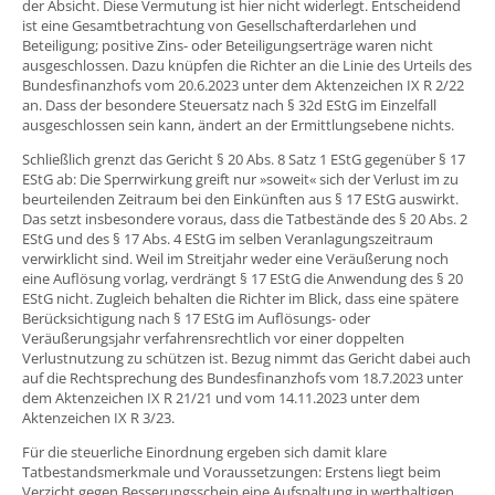
der Absicht. Diese Vermutung ist hier nicht widerlegt. Entscheidend
ist eine Gesamtbetrachtung von Gesellschafterdarlehen und
Beteiligung; positive Zins- oder Beteiligungserträge waren nicht
ausgeschlossen. Dazu knüpfen die Richter an die Linie des Urteils des
Bundesfinanzhofs vom 20.6.2023 unter dem Aktenzeichen IX R 2/22
an. Dass der besondere Steuersatz nach § 32d EStG im Einzelfall
ausgeschlossen sein kann, ändert an der Ermittlungsebene nichts.
Schließlich grenzt das Gericht § 20 Abs. 8 Satz 1 EStG gegenüber § 17
EStG ab: Die Sperrwirkung greift nur »soweit« sich der Verlust im zu
beurteilenden Zeitraum bei den Einkünften aus § 17 EStG auswirkt.
Das setzt insbesondere voraus, dass die Tatbestände des § 20 Abs. 2
EStG und des § 17 Abs. 4 EStG im selben Veranlagungszeitraum
verwirklicht sind. Weil im Streitjahr weder eine Veräußerung noch
eine Auflösung vorlag, verdrängt § 17 EStG die Anwendung des § 20
EStG nicht. Zugleich behalten die Richter im Blick, dass eine spätere
Berücksichtigung nach § 17 EStG im Auflösungs- oder
Veräußerungsjahr verfahrensrechtlich vor einer doppelten
Verlustnutzung zu schützen ist. Bezug nimmt das Gericht dabei auch
auf die Rechtsprechung des Bundesfinanzhofs vom 18.7.2023 unter
dem Aktenzeichen IX R 21/21 und vom 14.11.2023 unter dem
Aktenzeichen IX R 3/23.
Für die steuerliche Einordnung ergeben sich damit klare
Tatbestandsmerkmale und Voraussetzungen: Erstens liegt beim
Verzicht gegen Besserungsschein eine Aufspaltung in werthaltigen