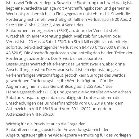
ist in zwei Teile zu zerlegen. Soweit die Forderung noch werthaltig ist,
liegt eine verdeckte Einlage vor; Anschaffungskosten und gemeiner
Wert entsprechen sich, ein Einlagegewinn entsteht nicht. Soweit die
Forderung nicht mehr werthaltig ist, fällt ein Verlust nach § 20 Abs. 2
Satz 1 Nr. 7, Abs. 2 Satz 2, Abs. 4 Satz 1 des
Einkommensteuergesetzes (EStG) an, denn der Verzicht steht
wirtschaftlich einer Abtretung gleich. Maßstab für Gewinn oder
Verlust ist § 20 Abs. 4 Satz 1 EStG. Im Streitfall ergibt sich damit ein
sofort zu berücksichtigender Verlust von 84.480 € (128.000 € minus
43.520 €). Die Anschaffungskosten sind anteilig den beiden Teilen der
Forderung zuzuordnen. Den Erwerb einer separaten
Besserungsanwartschaft erkennt das Gericht zwar an, aber ohne
Anschaffungskosten: Die Anwartschaft ist ein eigenständiges,
verkehrsfähiges Wirtschaftsgut, jedoch kein Surrogat des wertlos
gewordenen Forderungsteils; ihr Wert beträgt null. Für die
Abgrenzung nimmt das Gericht Bezug auf § 255 Abs. 1 des
Handelsgesetzbuchs (HGB) und grenzt die Konstellation von echten
Substanzabspaltungen ab; einschlägig sind unter anderem die
Entscheidungen des Bundesfinanzhofs vom 6.8.2019 unter dem
Aktenzeichen VIII R 18/16 und vom 30.11.2022 unter dem
Aktenzeichen VIII R 30/20.
Wichtig für die Praxis ist auch die Frage der
Einkünfteerzielungsabsicht: Im Anwendungsbereich der
Abgeltungsteuer gilt eine widerlegbare Vermutung für das Vorliegen