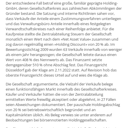
Der entschiedene Fall betraf eine große, familiär geprägte Holding-
GmbH, deren Gesellschafterkreis aus zahlreichen Abkömmlingen der
Gründer bestand. Die Satzung und interne Richtlinien sahen vor,
dass Verkäufe der Anteile einem Zustimmungsverfahren unterliegen
und das Verwaltungsbüro Anteile innerhalb eines festgelegten
Verwandtschaftskreises nach einer Reihenfolge anbietet. Für die
Kaufpreise stellte die Zentralabteilung Steuern der Gesellschaft
monatlich einen Wert nach dem »Net Asset Value« zusammen und
zog davon regelmäßig einen »Holding Discount« von 20 % ab. Im
Bewertungsstichtag 2009 wurden 63 Verkäufe innerhalb von weniger
als einem Jahr herangezogen; die Gesellschaft leitete daraus einen
Wert von 408 % des Nennwerts ab. Das Finanzamt setzte
demgegenüber 510 % ohne Abschlag fest. Das Finanzgericht
Düsseldorf gab der Klage am 2.11.2022 statt. Auf Revision hob das
oberste Finanzgericht dieses Urteil auf und wies die Klage ab.
Die Gesellschaft argumentierte, die Vielzahl der Verkäufe belege
einen funktionsfähigen Markt innerhalb des Gesellschafterkreises.
Käufer und Verkäufer hätten die von der Zentralabteilung
ermittelten Werte freiwillig akzeptiert oder abgelehnt, in 27 Fällen
seien Abweichungen dokumentiert. Der pauschale Holdingabschlag
von 20 % sei betriebswirtschaftlich begründet und an
Kapitalmärkten üblich. Als Beleg verwies sie unter anderem auf
Beobachtungen bei börsennotierten Holdinggesellschaften.