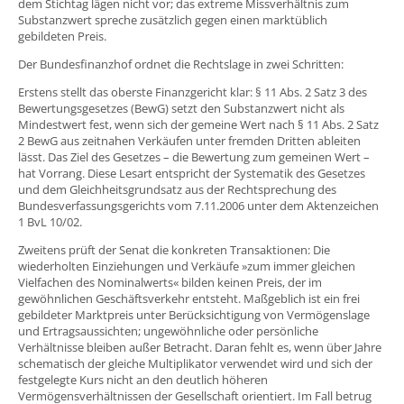
dem Stichtag lägen nicht vor; das extreme Missverhältnis zum
Substanzwert spreche zusätzlich gegen einen marktüblich
gebildeten Preis.
Der Bundesfinanzhof ordnet die Rechtslage in zwei Schritten:
Erstens stellt das oberste Finanzgericht klar: § 11 Abs. 2 Satz 3 des
Bewertungsgesetzes (BewG) setzt den Substanzwert nicht als
Mindestwert fest, wenn sich der gemeine Wert nach § 11 Abs. 2 Satz
2 BewG aus zeitnahen Verkäufen unter fremden Dritten ableiten
lässt. Das Ziel des Gesetzes – die Bewertung zum gemeinen Wert –
hat Vorrang. Diese Lesart entspricht der Systematik des Gesetzes
und dem Gleichheitsgrundsatz aus der Rechtsprechung des
Bundesverfassungsgerichts vom 7.11.2006 unter dem Aktenzeichen
1 BvL 10/02.
Zweitens prüft der Senat die konkreten Transaktionen: Die
wiederholten Einziehungen und Verkäufe »zum immer gleichen
Vielfachen des Nominalwerts« bilden keinen Preis, der im
gewöhnlichen Geschäftsverkehr entsteht. Maßgeblich ist ein frei
gebildeter Marktpreis unter Berücksichtigung von Vermögenslage
und Ertragsaussichten; ungewöhnliche oder persönliche
Verhältnisse bleiben außer Betracht. Daran fehlt es, wenn über Jahre
schematisch der gleiche Multiplikator verwendet wird und sich der
festgelegte Kurs nicht an den deutlich höheren
Vermögensverhältnissen der Gesellschaft orientiert. Im Fall betrug