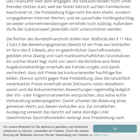
Das Finanzamt hielt dem entgegen, die Verkäufe fänden nicht unter
fremden Dritten statt, weil der Markt faktisch auf den Familienkreis
beschränkt ist. Die Preisbildung folge nicht frei dem Markt, sondern
vorgegebenen internen Werten, und ein pauschaler Holdingabschlag
sei weder unternehmensbezogen ermittelt noch zulässig. Außerdem
dürfe der Substanzwert jedenfalls nicht unterschritten werden.
Die Richter des Bundesfinanzhofs stellen klar: Maßstab des § 11 Abs.
2 Satz 2 des Bewertungsgesetzes (BewG) ist ein Preis aus Verkäufen
im Sinn des § 9 BewG, also im gewöhnlichen Geschäftsverkehr,
gebildet ohne Zwang und nach marktwirtschaftlichen Grundsätzen.
Ein solcher Markt liegt nicht vor, wenn die Richtlinie eine feste
Angebotsreihenfolge innerhalb der Familie vorgibt und damit
verhindert, dass sich Preise bei konkurrierender Nachfrage frei
bilden. Ebenso spricht gegen freie Preisbildung, dass die tatsächlich
vereinbarten Preise innerhalb eines Zeitraums »stets dieselben«
waren und die dokumentierten Abweichungen regelmäßig lediglich
den Vor- oder Folgemonatswerten entsprachen, also keine echte
Verhandlung widerspiegelten. Damit scheidet die Ableitung eines
gemeinen Werts aus diesen Verkäufen aus. Zur inhaltlichen
Auslegung verweist das Gericht auf seine ständige Linie:
Gewöhnlicher Geschäftsverkehr verlangt eine Preisbildung nach
objektiven Wertmaßstäben wie Gesamtvermögen und
Um unsere Webseite für Sie optimal zu gestalten und fortlaufend
Ertragsaussichten. Ungewöhnliche oder persönliche Verhältnisse
Ok
verbessern zu können, verwenden wir Cookies. Durch die weitere
bleiben außer Betracht. Das hat der Bundesfinanzhof schon am
Nutzung der Webseite stimmen Sie der Verwendung von Cookies zu.
Mehr Infos