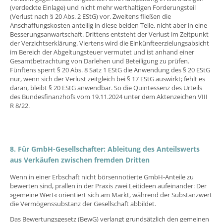
(verdeckte Einlage) und nicht mehr werthaltigen Forderungsteil
(Verlust nach § 20 Abs. 2 EStG) vor. Zweitens fließen die
Anschaffungskosten anteilig in diese beiden Teile, nicht aber in eine
Besserungsanwartschaft. Drittens entsteht der Verlust im Zeitpunkt
der Verzichtserklärung. Viertens wird die Einkünfteerzielungsabsicht
im Bereich der Abgeltungsteuer vermutet und ist anhand einer
Gesamtbetrachtung von Darlehen und Beteiligung zu prüfen.
Fünftens sperrt § 20 Abs. 8 Satz 1 EStG die Anwendung des § 20 EStG
nur, wenn sich der Verlust zeitgleich bei § 17 EStG auswirkt; fehlt es
daran, bleibt § 20 EStG anwendbar. So die Quintessenz des Urteils
des Bundesfinanzhofs vom 19.11.2024 unter dem Aktenzeichen VIII
R 8/22.
8. Für GmbH-Gesellschafter: Ableitung des Anteilswerts
aus Verkäufen zwischen fremden Dritten
Wenn in einer Erbschaft nicht börsennotierte GmbH-Anteile zu
bewerten sind, prallen in der Praxis zwei Leitideen aufeinander: Der
»gemeine Wert« orientiert sich am Markt, während der Substanzwert
die Vermögenssubstanz der Gesellschaft abbildet.
Das Bewertungsgesetz (BewG) verlangt grundsätzlich den gemeinen