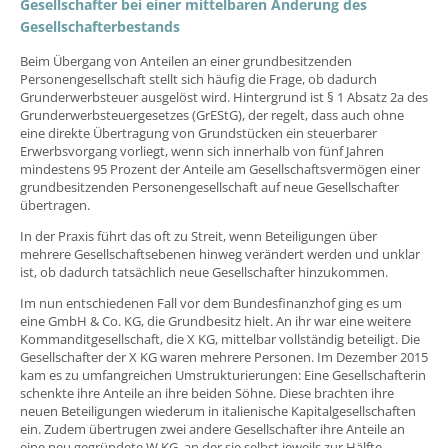
Gesellschafter bei einer mittelbaren Änderung des
Gesellschafterbestands
Beim Übergang von Anteilen an einer grundbesitzenden
Personengesellschaft stellt sich häufig die Frage, ob dadurch
Grunderwerbsteuer ausgelöst wird. Hintergrund ist § 1 Absatz 2a des
Grunderwerbsteuergesetzes (GrEStG), der regelt, dass auch ohne
eine direkte Übertragung von Grundstücken ein steuerbarer
Erwerbsvorgang vorliegt, wenn sich innerhalb von fünf Jahren
mindestens 95 Prozent der Anteile am Gesellschaftsvermögen einer
grundbesitzenden Personengesellschaft auf neue Gesellschafter
übertragen.
In der Praxis führt das oft zu Streit, wenn Beteiligungen über
mehrere Gesellschaftsebenen hinweg verändert werden und unklar
ist, ob dadurch tatsächlich neue Gesellschafter hinzukommen.
Im nun entschiedenen Fall vor dem Bundesfinanzhof ging es um
eine GmbH & Co. KG, die Grundbesitz hielt. An ihr war eine weitere
Kommanditgesellschaft, die X KG, mittelbar vollständig beteiligt. Die
Gesellschafter der X KG waren mehrere Personen. Im Dezember 2015
kam es zu umfangreichen Umstrukturierungen: Eine Gesellschafterin
schenkte ihre Anteile an ihre beiden Söhne. Diese brachten ihre
neuen Beteiligungen wiederum in italienische Kapitalgesellschaften
ein. Zudem übertrugen zwei andere Gesellschafter ihre Anteile an
eine neu gegründete W KG, an der sie selbst jeweils zur Hälfte