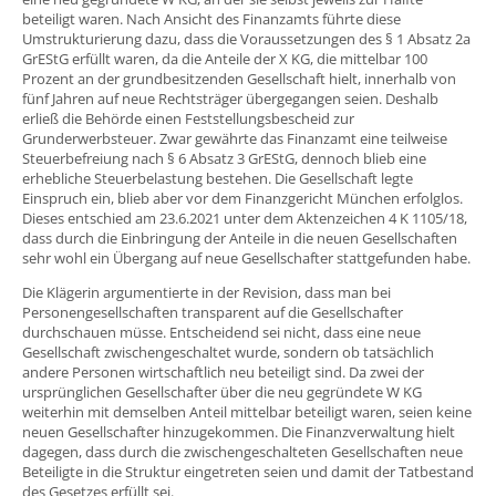
beteiligt waren. Nach Ansicht des Finanzamts führte diese
Umstrukturierung dazu, dass die Voraussetzungen des § 1 Absatz 2a
GrEStG erfüllt waren, da die Anteile der X KG, die mittelbar 100
Prozent an der grundbesitzenden Gesellschaft hielt, innerhalb von
fünf Jahren auf neue Rechtsträger übergegangen seien. Deshalb
erließ die Behörde einen Feststellungsbescheid zur
Grunderwerbsteuer. Zwar gewährte das Finanzamt eine teilweise
Steuerbefreiung nach § 6 Absatz 3 GrEStG, dennoch blieb eine
erhebliche Steuerbelastung bestehen. Die Gesellschaft legte
Einspruch ein, blieb aber vor dem Finanzgericht München erfolglos.
Dieses entschied am 23.6.2021 unter dem Aktenzeichen 4 K 1105/18,
dass durch die Einbringung der Anteile in die neuen Gesellschaften
sehr wohl ein Übergang auf neue Gesellschafter stattgefunden habe.
Die Klägerin argumentierte in der Revision, dass man bei
Personengesellschaften transparent auf die Gesellschafter
durchschauen müsse. Entscheidend sei nicht, dass eine neue
Gesellschaft zwischengeschaltet wurde, sondern ob tatsächlich
andere Personen wirtschaftlich neu beteiligt sind. Da zwei der
ursprünglichen Gesellschafter über die neu gegründete W KG
weiterhin mit demselben Anteil mittelbar beteiligt waren, seien keine
neuen Gesellschafter hinzugekommen. Die Finanzverwaltung hielt
dagegen, dass durch die zwischengeschalteten Gesellschaften neue
Beteiligte in die Struktur eingetreten seien und damit der Tatbestand
des Gesetzes erfüllt sei.