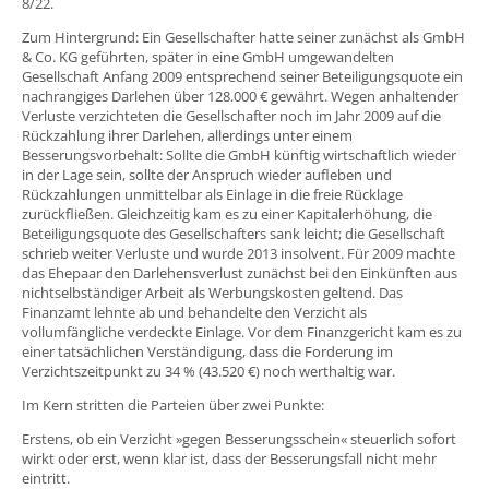
8/22.
Zum Hintergrund: Ein Gesellschafter hatte seiner zunächst als GmbH
& Co. KG geführten, später in eine GmbH umgewandelten
Gesellschaft Anfang 2009 entsprechend seiner Beteiligungsquote ein
nachrangiges Darlehen über 128.000 € gewährt. Wegen anhaltender
Verluste verzichteten die Gesellschafter noch im Jahr 2009 auf die
Rückzahlung ihrer Darlehen, allerdings unter einem
Besserungsvorbehalt: Sollte die GmbH künftig wirtschaftlich wieder
in der Lage sein, sollte der Anspruch wieder aufleben und
Rückzahlungen unmittelbar als Einlage in die freie Rücklage
zurückfließen. Gleichzeitig kam es zu einer Kapitalerhöhung, die
Beteiligungsquote des Gesellschafters sank leicht; die Gesellschaft
schrieb weiter Verluste und wurde 2013 insolvent. Für 2009 machte
das Ehepaar den Darlehensverlust zunächst bei den Einkünften aus
nichtselbständiger Arbeit als Werbungskosten geltend. Das
Finanzamt lehnte ab und behandelte den Verzicht als
vollumfängliche verdeckte Einlage. Vor dem Finanzgericht kam es zu
einer tatsächlichen Verständigung, dass die Forderung im
Verzichtszeitpunkt zu 34 % (43.520 €) noch werthaltig war.
Im Kern stritten die Parteien über zwei Punkte:
Erstens, ob ein Verzicht »gegen Besserungsschein« steuerlich sofort
wirkt oder erst, wenn klar ist, dass der Besserungsfall nicht mehr
eintritt.