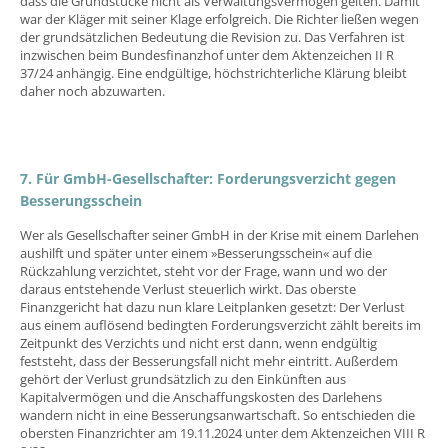
dass die Grundstücke nicht als Verwaltungsvermögen gelten. Damit
war der Kläger mit seiner Klage erfolgreich. Die Richter ließen wegen
der grundsätzlichen Bedeutung die Revision zu. Das Verfahren ist
inzwischen beim Bundesfinanzhof unter dem Aktenzeichen II R
37/24 anhängig. Eine endgültige, höchstrichterliche Klärung bleibt
daher noch abzuwarten.
7. Für GmbH-Gesellschafter: Forderungsverzicht gegen
Besserungsschein
Wer als Gesellschafter seiner GmbH in der Krise mit einem Darlehen
aushilft und später unter einem »Besserungsschein« auf die
Rückzahlung verzichtet, steht vor der Frage, wann und wo der
daraus entstehende Verlust steuerlich wirkt. Das oberste
Finanzgericht hat dazu nun klare Leitplanken gesetzt: Der Verlust
aus einem auflösend bedingten Forderungsverzicht zählt bereits im
Zeitpunkt des Verzichts und nicht erst dann, wenn endgültig
feststeht, dass der Besserungsfall nicht mehr eintritt. Außerdem
gehört der Verlust grundsätzlich zu den Einkünften aus
Kapitalvermögen und die Anschaffungskosten des Darlehens
wandern nicht in eine Besserungsanwartschaft. So entschieden die
obersten Finanzrichter am 19.11.2024 unter dem Aktenzeichen VIII R