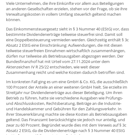
Viele Unternehmen, die ihre Einkünfte vor allem aus Beteiligungen
an anderen Gesellschaften erzielen, stehen vor der Frage, ob sie ihre
Verwaltungskosten in vollem Umfang steuerlich geltend machen
können.
Das Einkommensteuergesetz sieht in § 3 Nummer 40 (EStG) vor, dass
bestimmte Dividendenerträge teilweise steuerfrei sind. Damit soll
eine Doppelbesteuerung vermieden werden. Gleichzeitig enthält § 3c
Absatz 2 EStG eine Einschränkung: Aufwendungen, die mit diesen
teilweise steuerfreien Einnahmen wirtschaftlich zusammenhängen,
dürfen nur teilweise als Betriebsausgaben abgezogen werden. Der
Bundesfinanzhof hat mit Urteil vom 27.11.2024 unter dem
Aktenzeichen IV R 25/22 entschieden, wie weit dieser
Zusammenhang reicht und welche Kosten dadurch betroffen sind.
Im konkreten Fall ging es um eine GmbH & Co. KG, die ausschließlich
100 Prozent der Anteile an einer weiteren GmbH hielt. Sie erzielte im
Streitjahr nur Dividendenerträge aus dieser Beteiligung. Um ihren
Betrieb zu führen, hatte sie verschiedene Ausgaben wie Prüfungs-
und Abschlusskosten, Rechtsberatung, Beiträge an die Industrie-
und Handelskammer und Gebühren für den Zahlungsverkehr. In
ihrer Steuererklärung machte sie diese Kosten als Betriebsausgaben
geltend. Das Finanzamt berücksichtigte sie jedoch nur anteilig, und
zwar zu 60 Prozent. Begründet wurde dies mit dem Verweis auf § 3c
Absatz 2 EStG, da die Dividendenerträge nach § 3 Nummer 40 EStG