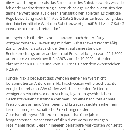
die Abweichung mehr als das Sechsfache des Substanzwerts, was die
fehlende Marktorientierung zusätzlich belegt. Deshalb lässt sich der
gemeine Wert nicht aus diesen Transaktionen ableiten. Es greift die
Regelbewertung nach § 11 Abs. 2 Satz 2 BewG unter Beachtung, dass
der dabei ermittelte Wert den Substanzwert gemäß § 11 Abs. 2 Satz 3
BewG nicht unterschreiten darf.
Im Ergebnis bleibt die – vom Finanzamt nach der Prüfung
vorgenommene – Bewertung mit dem Substanzwert rechtmäßig.
Zur Einordnung stützt sich der Senat auf seine ständige
Rechtsprechung, unter anderem auf Entscheidungen vom 22.1.2009
unter dem Aktenzeichen II R 43/07, vom 14.10.2020 unter dem
Aktenzeichen II R 7/18 und vom 15.7.1998 unter dem Aktenzeichen II
R 23/97.
Für die Praxis bedeutet das: Wer den gemeinen Wert nicht
börsennotierter Anteile im Erbfall nachweisen will, braucht echte
Vergleichspreise aus Verkäufen zwischen fremden Dritten, die
weniger als ein Jahr vor dem Stichtag liegen, im gewöhnlichen
Geschäftsverkehr zustande kommen und eine nachvollziehbare
Preisbildung anhand Vermögen und Ertragsaussichten erkennen
lassen. Innergesellschaftliche Einziehungen oder
Gesellschaftergeschäfte zu einem pauschal über Jahre
festgehaltenen Prozentsatz erfüllen diese Voraussetzungen
regelmäßig nicht. Liegen hingegen belastbare Marktdaten vor, setzt