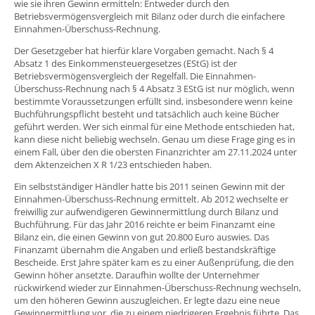
wie sie ihren Gewinn ermitteln: Entweder durch den
Betriebsvermögensvergleich mit Bilanz oder durch die einfachere
Einnahmen-Überschuss-Rechnung.
Der Gesetzgeber hat hierfür klare Vorgaben gemacht. Nach § 4
Absatz 1 des Einkommensteuergesetzes (EStG) ist der
Betriebsvermögensvergleich der Regelfall. Die Einnahmen-
Überschuss-Rechnung nach § 4 Absatz 3 EStG ist nur möglich, wenn
bestimmte Voraussetzungen erfüllt sind, insbesondere wenn keine
Buchführungspflicht besteht und tatsächlich auch keine Bücher
geführt werden. Wer sich einmal für eine Methode entschieden hat,
kann diese nicht beliebig wechseln. Genau um diese Frage ging es in
einem Fall, über den die obersten Finanzrichter am 27.11.2024 unter
dem Aktenzeichen X R 1/23 entschieden haben.
Ein selbstständiger Händler hatte bis 2011 seinen Gewinn mit der
Einnahmen-Überschuss-Rechnung ermittelt. Ab 2012 wechselte er
freiwillig zur aufwendigeren Gewinnermittlung durch Bilanz und
Buchführung. Für das Jahr 2016 reichte er beim Finanzamt eine
Bilanz ein, die einen Gewinn von gut 20.800 Euro auswies. Das
Finanzamt übernahm die Angaben und erließ bestandskräftige
Bescheide. Erst Jahre später kam es zu einer Außenprüfung, die den
Gewinn höher ansetzte. Daraufhin wollte der Unternehmer
rückwirkend wieder zur Einnahmen-Überschuss-Rechnung wechseln,
um den höheren Gewinn auszugleichen. Er legte dazu eine neue
Gewinnermittlung vor, die zu einem niedrigeren Ergebnis führte. Das