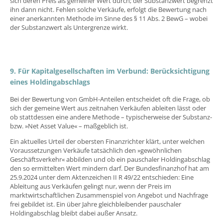
sich deren Preis als gemeiner Wert durch; der Substanzwert begrenzt
ihn dann nicht. Fehlen solche Verkäufe, erfolgt die Bewertung nach
einer anerkannten Methode im Sinne des § 11 Abs. 2 BewG – wobei
der Substanzwert als Untergrenze wirkt.
9. Für Kapitalgesellschaften im Verbund: Berücksichtigung
eines Holdingabschlags
Bei der Bewertung von GmbH-Anteilen entscheidet oft die Frage, ob
sich der gemeine Wert aus zeitnahen Verkäufen ableiten lässt oder
ob stattdessen eine andere Methode – typischerweise der Substanz-
bzw. »Net Asset Value« – maßgeblich ist.
Ein aktuelles Urteil der obersten Finanzrichter klärt, unter welchen
Voraussetzungen Verkäufe tatsächlich den »gewöhnlichen
Geschäftsverkehr« abbilden und ob ein pauschaler Holdingabschlag
den so ermittelten Wert mindern darf. Der Bundesfinanzhof hat am
25.9.2024 unter dem Aktenzeichen II R 49/22 entschieden: Eine
Ableitung aus Verkäufen gelingt nur, wenn der Preis im
marktwirtschaftlichen Zusammenspiel von Angebot und Nachfrage
frei gebildet ist. Ein über Jahre gleichbleibender pauschaler
Holdingabschlag bleibt dabei außer Ansatz.