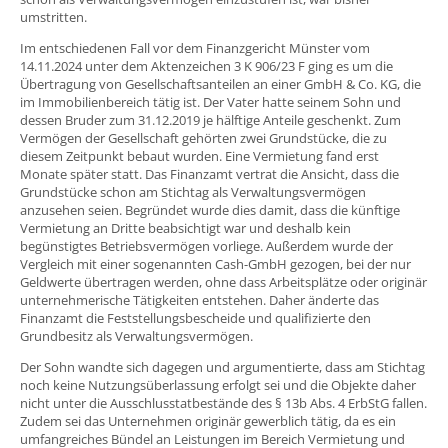
umstritten.
Im entschiedenen Fall vor dem Finanzgericht Münster vom
14.11.2024 unter dem Aktenzeichen 3 K 906/23 F ging es um die
Übertragung von Gesellschaftsanteilen an einer GmbH & Co. KG, die
im Immobilienbereich tätig ist. Der Vater hatte seinem Sohn und
dessen Bruder zum 31.12.2019 je hälftige Anteile geschenkt. Zum
Vermögen der Gesellschaft gehörten zwei Grundstücke, die zu
diesem Zeitpunkt bebaut wurden. Eine Vermietung fand erst
Monate später statt. Das Finanzamt vertrat die Ansicht, dass die
Grundstücke schon am Stichtag als Verwaltungsvermögen
anzusehen seien. Begründet wurde dies damit, dass die künftige
Vermietung an Dritte beabsichtigt war und deshalb kein
begünstigtes Betriebsvermögen vorliege. Außerdem wurde der
Vergleich mit einer sogenannten Cash-GmbH gezogen, bei der nur
Geldwerte übertragen werden, ohne dass Arbeitsplätze oder originär
unternehmerische Tätigkeiten entstehen. Daher änderte das
Finanzamt die Feststellungsbescheide und qualifizierte den
Grundbesitz als Verwaltungsvermögen.
Der Sohn wandte sich dagegen und argumentierte, dass am Stichtag
noch keine Nutzungsüberlassung erfolgt sei und die Objekte daher
nicht unter die Ausschlusstatbestände des § 13b Abs. 4 ErbStG fallen.
Zudem sei das Unternehmen originär gewerblich tätig, da es ein
umfangreiches Bündel an Leistungen im Bereich Vermietung und