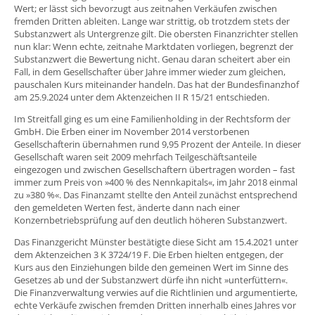
Wert; er lässt sich bevorzugt aus zeitnahen Verkäufen zwischen
fremden Dritten ableiten. Lange war strittig, ob trotzdem stets der
Substanzwert als Untergrenze gilt. Die obersten Finanzrichter stellen
nun klar: Wenn echte, zeitnahe Marktdaten vorliegen, begrenzt der
Substanzwert die Bewertung nicht. Genau daran scheitert aber ein
Fall, in dem Gesellschafter über Jahre immer wieder zum gleichen,
pauschalen Kurs miteinander handeln. Das hat der Bundesfinanzhof
am 25.9.2024 unter dem Aktenzeichen II R 15/21 entschieden.
Im Streitfall ging es um eine Familienholding in der Rechtsform der
GmbH. Die Erben einer im November 2014 verstorbenen
Gesellschafterin übernahmen rund 9,95 Prozent der Anteile. In dieser
Gesellschaft waren seit 2009 mehrfach Teilgeschäftsanteile
eingezogen und zwischen Gesellschaftern übertragen worden – fast
immer zum Preis von »400 % des Nennkapitals«, im Jahr 2018 einmal
zu »380 %«. Das Finanzamt stellte den Anteil zunächst entsprechend
den gemeldeten Werten fest, änderte dann nach einer
Konzernbetriebsprüfung auf den deutlich höheren Substanzwert.
Das Finanzgericht Münster bestätigte diese Sicht am 15.4.2021 unter
dem Aktenzeichen 3 K 3724/19 F. Die Erben hielten entgegen, der
Kurs aus den Einziehungen bilde den gemeinen Wert im Sinne des
Gesetzes ab und der Substanzwert dürfe ihn nicht »unterfüttern«.
Die Finanzverwaltung verwies auf die Richtlinien und argumentierte,
echte Verkäufe zwischen fremden Dritten innerhalb eines Jahres vor