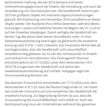
beschränkter Haftung, die seit 2013 bestand und deren
Unternehmensgegenstand der Erwerb, die Verwaltung und auch die
Veräußerung von Grundstücken war. Die Gesellschaft hatte im Jahr
2015 ein größeres Objekt mit mehreren Eigentumswohnungen
gekauft. Mit Kaufvertrag vom November 2016 veräußerte sie dieses
Objekt wieder. Der Kaufpreis floss Mitte Dezember, während Besitz,
Nutzungen, Lasten und Gefahren bereits mit Beginn des 31.12.2016
auf den Erwerber übergingen. Damit verfügte die Gesellschaft am
letzten Tag des Jahres über keinen Grundbesitz mehr. In ihrer
Gewerbesteuererklärung beantragte sie gleichwohl die erweiterte
Kürzung nach § 9 Nr. 1 Satz 2 GewStG. Das Finanzamt lehnte dies ab
und begründete, dass die Gesellschaft nicht ausschließlich
verwaltend tätig gewesen sei. Es sah den Schwerpunkt im Erwerb
und Verkauf von Grundstücken. Das Finanzgericht Münster
entschied jedoch am 27.10.2022 unter dem Aktenzeichen 10 K
3572/18 G zugunsten der Gesellschaft und setzte den
Gewerbesteuermessbetrag auf null fest. Hiergegen legte die
Finanzverwaltung Revision ein.
Die obersten Finanzrichter entschieden am 17.10.2024 unter dem
Aktenzeichen III R 1/23, dass die Revision begründet ist. Sie hoben
das Urteil der Vorinstanz auf und verwehrten der Gesellschaft die
erweiterte Kürzung. Zur Begründung führten sie aus, dass die
Voraussetzung der Ausschließlichkeit nicht erfüllt ist. Nach der
Rechtsprechung muss ein Unternehmen während des gesamten