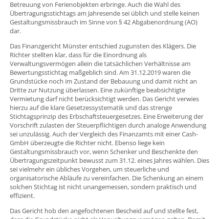
Betreuung von Ferienobjekten erbringe. Auch die Wahl des
Übertragungsstichtags am Jahresende sei üblich und stelle keinen
Gestaltungsmissbrauch im Sinne von § 42 Abgabenordnung (AO)
dar.
Das Finanzgericht Münster entschied zugunsten des Klägers. Die
Richter stellten klar, dass für die Einordnung als
Verwaltungsvermögen allein die tatsächlichen Verhältnisse am
Bewertungsstichtag maßgeblich sind. Am 31.12.2019 waren die
Grundstücke noch im Zustand der Bebauung und damit nicht an
Dritte zur Nutzung überlassen. Eine zukünftige beabsichtigte
Vermietung darf nicht berücksichtigt werden. Das Gericht verwies
hierzu auf die klare Gesetzessystematik und das strenge
Stichtagsprinzip des Erbschaftsteuergesetzes. Eine Erweiterung der
Vorschrift zulasten der Steuerpflichtigen durch analoge Anwendung
sei unzulässig. Auch der Vergleich des Finanzamts mit einer Cash-
GmbH überzeugte die Richter nicht. Ebenso liege kein
Gestaltungsmissbrauch vor, wenn Schenker und Beschenkte den
Übertragungszeitpunkt bewusst zum 31.12. eines Jahres wählen. Dies
sei vielmehr ein übliches Vorgehen, um steuerliche und
organisatorische Abläufe zu vereinfachen. Die Schenkung an einem
solchen Stichtag ist nicht unangemessen, sondern praktisch und
effizient.
Das Gericht hob den angefochtenen Bescheid auf und stellte fest,