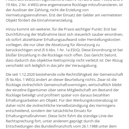
19 Abs. 2 Nr. 4 WEG eine angemessene Rücklage mitzufinanzieren, ist
der Auslöser der Zahlung, nicht die Erzielung von
Vermietungseinnahmen. Erst der Einsatz der Gelder am vermieteten
Objekt fördert die Einnahmenerzielung.
Hinzu kommt ein weiterer, für die Praxis wichtiger Punkt: Erst bei
Durchführung der Maßnahme lässt sich steuerlich sauber einordnen,
ob sofort abziehbarer Erhaltungsaufwand oder Herstellungskosten
vorliegen, die nur über die Absetzung für Abnutzung zu
berücksichtigen sind (§ 6 Abs. 1 Nr. 1a EStG). Diese Einordnung ist bei
bloßer Einzahlung in die Rücklage noch offen. Das Gericht betont,
dass dadurch das objektive Nettoprinzip nicht verletzt ist: Der Abzug
verschiebt sich lediglich in das Jahr der Verausgabung.
Die seit 1.12.2020 bestehende volle Rechtsfähigkeit der Gemeinschaft
(§ 9a Abs. 1 WEG) ändert an dieser Beurteilung nichts. Zwar ist die
Rücklage zivilrechtlich Gemeinschaftsvermögen, wirtschaftlich bleibt
der einzelne Eigentümer über seine Mitgliedschaft am Bestand der
Rücklage beteiligt und profitiert später von daraus bezahlten
Erhaltungsarbeiten am Objekt. Für den Werbungskostenabzug ist
daher nicht die zivilrechtliche Verselbständigung des Vermögens
entscheidend, sondern der tatsächliche Einsatz für
Erhaltungsmaßnahmen. Diese Sicht führt die ständige Linie der
Rechtsprechung fort, unter anderem geprägt durch die
Entscheidungen des Bundesfinanzhofs vom 26.1.1988 unter dem