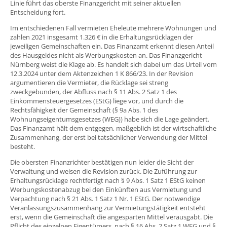
Linie führt das oberste Finanzgericht mit seiner aktuellen
Entscheidung fort.
Im entschiedenen Fall vermieten Eheleute mehrere Wohnungen und
zahlen 2021 insgesamt 1.326 € in die Erhaltungsrücklagen der
jeweiligen Gemeinschaften ein. Das Finanzamt erkennt diesen Anteil
des Hausgeldes nicht als Werbungskosten an. Das Finanzgericht
Nürnberg weist die Klage ab. Es handelt sich dabei um das Urteil vom
12.3.2024 unter dem Aktenzeichen 1 K 866/23. In der Revision
argumentieren die Vermieter, die Rücklage sei streng
zweckgebunden, der Abfluss nach § 11 Abs. 2 Satz 1 des
Einkommensteuergesetzes (EStG) liege vor, und durch die
Rechtsfähigkeit der Gemeinschaft (§ 9a Abs. 1 des
Wohnungseigentumsgesetzes (WEG)) habe sich die Lage geändert.
Das Finanzamt hält dem entgegen, maßgeblich ist der wirtschaftliche
Zusammenhang, der erst bei tatsächlicher Verwendung der Mittel
besteht.
Die obersten Finanzrichter bestätigen nun leider die Sicht der
Verwaltung und weisen die Revision zurück. Die Zuführung zur
Erhaltungsrücklage rechtfertigt nach § 9 Abs. 1 Satz 1 EStG keinen
Werbungskostenabzug bei den Einkünften aus Vermietung und
Verpachtung nach § 21 Abs. 1 Satz 1 Nr. 1 EStG. Der notwendige
Veranlassungszusammenhang zur Vermietungstätigkeit entsteht
erst, wenn die Gemeinschaft die angesparten Mittel verausgabt. Die
Pflicht des einzelnen Eigentümers, nach § 16 Abs. 2 Satz 1 WEG und §